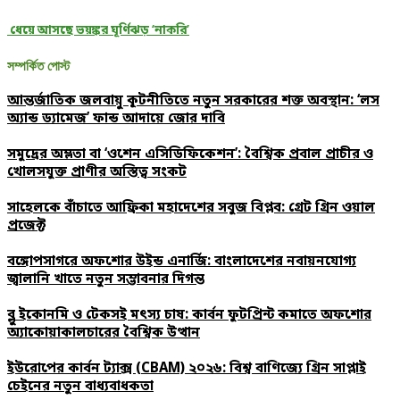
ধেয়ে আসছে ভয়ঙ্কর ঘূর্ণিঝড় ‘নাকরি’
সম্পর্কিত পোস্ট
আন্তর্জাতিক জলবায়ু কূটনীতিতে নতুন সরকারের শক্ত অবস্থান: ‘লস
অ্যান্ড ড্যামেজ’ ফান্ড আদায়ে জোর দাবি
সমুদ্রের অম্লতা বা ‘ওশেন এসিডিফিকেশন’: বৈশ্বিক প্রবাল প্রাচীর ও
খোলসযুক্ত প্রাণীর অস্তিত্ব সংকট
সাহেলকে বাঁচাতে আফ্রিকা মহাদেশের সবুজ বিপ্লব: গ্রেট গ্রিন ওয়াল
প্রজেক্ট
বঙ্গোপসাগরে অফশোর উইন্ড এনার্জি: বাংলাদেশের নবায়নযোগ্য
জ্বালানি খাতে নতুন সম্ভাবনার দিগন্ত
ব্লু ইকোনমি ও টেকসই মৎস্য চাষ: কার্বন ফুটপ্রিন্ট কমাতে অফশোর
অ্যাকোয়াকালচারের বৈশ্বিক উত্থান
ইউরোপের কার্বন ট্যাক্স (CBAM) ২০২৬: বিশ্ব বাণিজ্যে গ্রিন সাপ্লাই
চেইনের নতুন বাধ্যবাধকতা