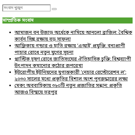
Search
Search
for:
সাম্প্রতিক সংবাদ
আমাজন বন উজাড় অর্ধেকে নামিয়ে আনলো ব্রাজিল: বৈশ্বিক
কার্বন সিঙ্ক রক্ষায় বড় সাফল্য
আফ্রিকায় গন্ডার ও হাতি রক্ষায় ‘এআই’ প্রযুক্তি: বন্যপ্রাণী
পাচার রোধে নতুন যুগের সূচনা
প্লাস্টিক দূষণ রোধে জাতিসংঘের ঐতিহাসিক চুক্তি: বিশ্বব্যাপী
উৎপাদন কমানোর কঠোর রূপরেখা
ইউরোপীয় ইউনিয়নের যুগান্তকারী ‘নেচার রেস্টোরেশন ল’:
২০৩০ সালের মধ্যে প্রকৃতির বিশাল অংশ পুনরুদ্ধারের লক্ষ্য
মেকং অববাহিকায় ৩৮০টি নতুন প্রজাতির সন্ধান: প্রকৃতি
আজও বিস্ময়ে ভরপুর