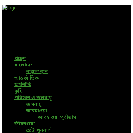
Green Page | Only One Environment News Portal in
Bangladesh
Bangladeshi News, International News, Environmental
News, Bangla News, Latest News, Special News, Sports
News, All Bangladesh Local News and Every Situation of
the world are available in this Bangla News Website.
প্রচ্ছদ
বাংলাদেশ
বাস্তুসংস্থান
আন্তর্জাতিক
অর্থনীতি
কৃষি
পরিবেশ ও জলবায়ু
জলবায়ু
আবহাওয়া
আবহাওয়া পূর্বাভাস
জীবনধারা
গ্রেটা থুনবার্গ