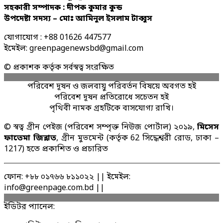
সহকারী সম্পাদক : দীপক কুমার কুন্ড
উপদেষ্টা সদস্য – মোঃ আমিনুল ইসলাম টাব্বুস
যোগাযোগ : +88 01626 447577
ইমেইল: greenpagenewsbd@gmail.com
© প্রকাশক কর্তৃক সর্বস্বত্ব সংরক্ষিত
পরিবেশ দূষন ও জলবায়ু পরিবর্তন বিষয়ে অবগত হই
পরিবেশ দূষন প্রতিরোধে সচেতন হই
পৃথিবী নামক গ্রহটিকে বাসযোগ্য রাখি।
© স্বত্ব গ্রীন পেইজ (পরিবেশ সম্পৃক্ত নিউজ পোর্টাল) ২০১৯,
মিসেস
ফাতেমা জিন্নাত
, গ্রীন মুভমেন্ট (কর্তৃক 62 সিদ্ধেশ্বরী রোড, ঢাকা –
1217) হতে প্রকাশিত ও প্রচারিত
ফোন: +৮৮ ০১৭৬৬ ৮১১০২২ || ইমেইল:
info@greenpage.com.bd ||
ইডিটর প্যানেল: