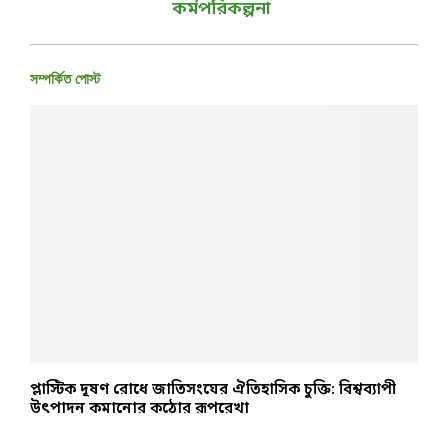
কর্মপরিকল্পনা
সম্পর্কিত পোস্ট
প্লাস্টিক দূষণ রোধে জাতিসংঘের ঐতিহাসিক চুক্তি: বিশ্বব্যাপী
১
উৎপাদন কমানোর কঠোর রূপরেখা