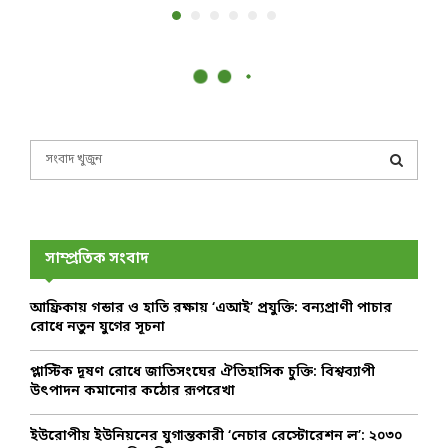
S
e
a
S
r
c
E
h
সাম্প্রতিক সংবাদ
f
A
o
আফ্রিকায় গন্ডার ও হাতি রক্ষায় ‘এআই’ প্রযুক্তি: বন্যপ্রাণী পাচার
r
R
রোধে নতুন যুগের সূচনা
:
C
প্লাস্টিক দূষণ রোধে জাতিসংঘের ঐতিহাসিক চুক্তি: বিশ্বব্যাপী
উৎপাদন কমানোর কঠোর রূপরেখা
H
ইউরোপীয় ইউনিয়নের যুগান্তকারী ‘নেচার রেস্টোরেশন ল’: ২০৩০