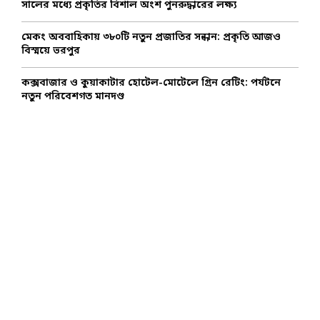
সালের মধ্যে প্রকৃতির বিশাল অংশ পুনরুদ্ধারের লক্ষ্য
মেকং অববাহিকায় ৩৮০টি নতুন প্রজাতির সন্ধান: প্রকৃতি আজও
বিস্ময়ে ভরপুর
কক্সবাজার ও কুয়াকাটার হোটেল-মোটেলে গ্রিন রেটিং: পর্যটনে
নতুন পরিবেশগত মানদণ্ড