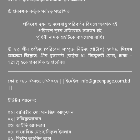
© প্রকাশক কর্তৃক সর্বস্বত্ব সংরক্ষিত
পরিবেশ দূষন ও জলবায়ু পরিবর্তন বিষয়ে অবগত হই
পরিবেশ দূষন প্রতিরোধে সচেতন হই
পৃথিবী নামক গ্রহটিকে বাসযোগ্য রাখি।
© স্বত্ব গ্রীন পেইজ (পরিবেশ সম্পৃক্ত নিউজ পোর্টাল) ২০১৯,
মিসেস
ফাতেমা জিন্নাত
, গ্রীন মুভমেন্ট (কর্তৃক 62 সিদ্ধেশ্বরী রোড, ঢাকা –
1217) হতে প্রকাশিত ও প্রচারিত
ফোন: +৮৮ ০১৭৬৬ ৮১১০২২ || ইমেইল: info@greenpage.com.bd
||
ইডিটর প্যানেল:
০১। ব্যারিষ্টার মো: সানজিদ আফ্ফান
০২| সফিকুজ্জামান
০৩। আইভি আকতার
০৪। সাংবাদিক মো: হানিকুল ইসলাম
০৫। মিষ্টেস তাহসিন তাহা