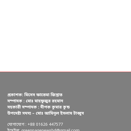
প্রকাশক: মিসেস ফাতেমা জিন্নাত
সম্পাদক : মোঃ মাহফুজুর রহমান
সহকারী সম্পাদক : দীপক কুমার কুন্ড
উপদেষ্টা সদস্য – মোঃ আমিনুল ইসলাম টাব্বুস
যোগাযোগ : +88 01626 447577
ইমেইল: greenpagenewsbd@gmail.com