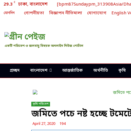
C
[bpm87Sundaypm_313908Asia/Dhaka]
29.3
ঢাকা, বাংলাদেশ
গোপনীয়তা
বিজ্ঞাপন নীতিমালা
যোগাযোগ
English V
যোগদিন
একটি পরিবেশ ও জলবায়ু বিষয়ক অনলাইন নিউজ পোর্টাল
প্রচ্ছদ
বাংলাদেশ
আন্তর্জাতিক
অর্থনীতি
কৃষি
কৃষি পরিবেশ
জমিতে পচে নষ্ট হচ্ছে টমে
April 27, 2020
194