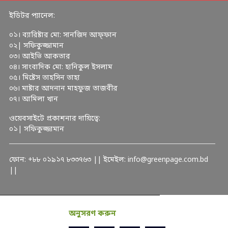
ইডিটর প্যানেল:
০১। ব্যারিষ্টার মো: সানজিদ আফ্ফান
০২| সফিকুজ্জামান
০৩। আইভি আকতার
০৪। সাংবাদিক মো: হানিকুল ইসলাম
০৫। মিষ্টেস তাহসিন তাহা
০৬। মাষ্টার আদনান মাহফুজ তাজবীর
০৭। আমিলা খান
ওয়েবসাইটে প্রকাশনার দায়িত্বে:
০১| সফিকুজ্জামান
ফোন: +৮৮ ০১৯১৭ ৮৩৩৭৬৩ || ইমেইল: info@greenpage.com.bd
||
অনুসরণ করুন