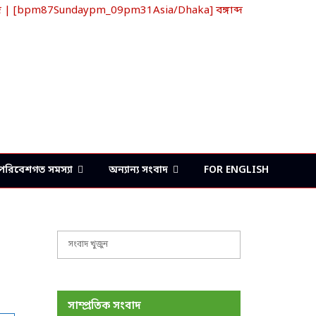
দ | [bpm87Sundaypm_09pm31Asia/Dhaka] বঙ্গাব্দ
Face
Twi
Li
Y
পরিবেশগত সমস্যা
অন্যান্য সংবাদ
FOR ENGLISH
S
S
e
a
E
r
c
A
সাম্প্রতিক সংবাদ
h