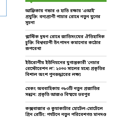
f
R
আফ্রিকায় গন্ডার ও হাতি রক্ষায় ‘এআই’
o
প্রযুক্তি: বন্যপ্রাণী পাচার রোধে নতুন যুগের
r
C
সূচনা
:
H
প্লাস্টিক দূষণ রোধে জাতিসংঘের ঐতিহাসিক
চুক্তি: বিশ্বব্যাপী উৎপাদন কমানোর কঠোর
রূপরেখা
ইউরোপীয় ইউনিয়নের যুগান্তকারী ‘নেচার
রেস্টোরেশন ল’: ২০৩০ সালের মধ্যে প্রকৃতির
বিশাল অংশ পুনরুদ্ধারের লক্ষ্য
মেকং অববাহিকায় ৩৮০টি নতুন প্রজাতির
সন্ধান: প্রকৃতি আজও বিস্ময়ে ভরপুর
কক্সবাজার ও কুয়াকাটার হোটেল-মোটেলে
গ্রিন রেটিং: পর্যটনে নতুন পরিবেশগত মানদণ্ড