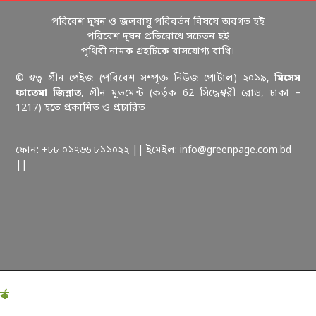
পরিবেশ দূষন ও জলবায়ু পরিবর্তন বিষয়ে অবগত হই
পরিবেশ দূষন প্রতিরোধে সচেতন হই
পৃথিবী নামক গ্রহটিকে বাসযোগ্য রাখি।
© স্বত্ব গ্রীন পেইজ (পরিবেশ সম্পৃক্ত নিউজ পোর্টাল) ২০১৯,
মিসেস
ফাতেমা জিন্নাত
, গ্রীন মুভমেন্ট (কর্তৃক 62 সিদ্ধেশ্বরী রোড, ঢাকা –
1217) হতে প্রকাশিত ও প্রচারিত
ফোন: +৮৮ ০১৭৬৬ ৮১১০২২ || ইমেইল: info@greenpage.com.bd
||
কে