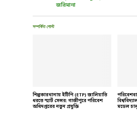
জরিমানা
সম্পর্কিত পোস্ট
্তোলনে
শিল্পকারখানায় ইটিপি (ETP) জালিয়াতি
পরিবেশবান
ে পাচ্ছে
ধরতে স্মার্ট সেন্সর: গাজীপুরে পরিবেশ
বিশ্ববিদ্য
অধিদপ্তরের নতুন প্রযুক্তি
মডেল চালু