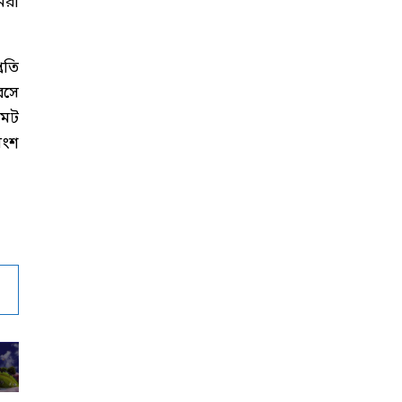
মরা
রতি
বসে
মেট
অংশ