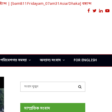
াব্দ | [bam811Fridayam_07am31Asia/Dhaka] বঙ্গাব্দ
Facebook
Twitter
Link
Y
পরিবেশগত সমস্যা
অন্যান্য সংবাদ
FOR ENGLISH
S
e
a
S
r
c
E
সাম্প্রতিক সংবাদ
h