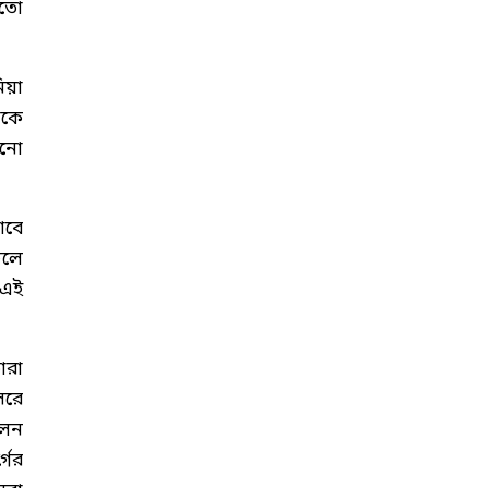
মতো
য়া
েকে
ানো
াবে
ফলে
 এই
ারা
সরে
লেন
গের