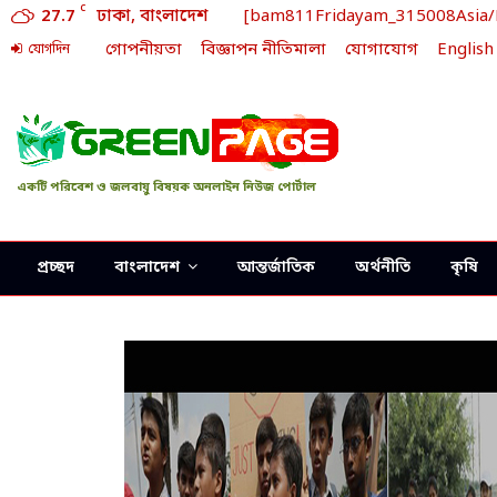
C
27.7
ঢাকা, বাংলাদেশ
[bam811Fridayam_315008Asia/Dh
গোপনীয়তা
বিজ্ঞাপন নীতিমালা
যোগাযোগ
English
যোগদিন
একটি পরিবেশ ও জলবায়ু বিষয়ক অনলাইন নিউজ পোর্টাল
প্রচ্ছদ
বাংলাদেশ
আন্তর্জাতিক
অর্থনীতি
কৃষি