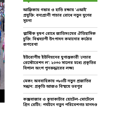
f
A
আফ্রিকায় গন্ডার ও হাতি রক্ষায় ‘এআই’
o
প্রযুক্তি: বন্যপ্রাণী পাচার রোধে নতুন যুগের
r
R
সূচনা
:
C
প্লাস্টিক দূষণ রোধে জাতিসংঘের ঐতিহাসিক
চুক্তি: বিশ্বব্যাপী উৎপাদন কমানোর কঠোর
H
রূপরেখা
ইউরোপীয় ইউনিয়নের যুগান্তকারী ‘নেচার
রেস্টোরেশন ল’: ২০৩০ সালের মধ্যে প্রকৃতির
বিশাল অংশ পুনরুদ্ধারের লক্ষ্য
মেকং অববাহিকায় ৩৮০টি নতুন প্রজাতির
সন্ধান: প্রকৃতি আজও বিস্ময়ে ভরপুর
কক্সবাজার ও কুয়াকাটার হোটেল-মোটেলে
গ্রিন রেটিং: পর্যটনে নতুন পরিবেশগত মানদণ্ড