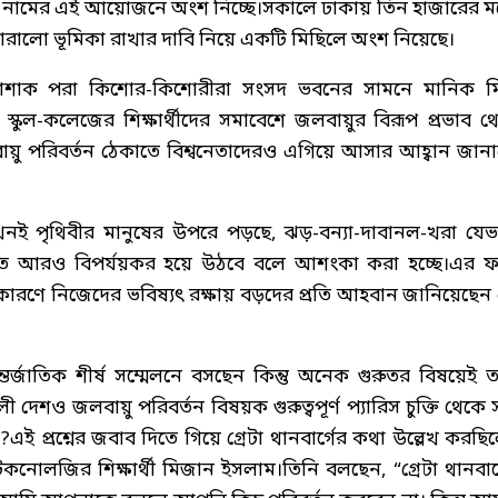
 ধর্মঘট’ নামের এই আয়োজনে অংশ নিচ্ছে।সকালে ঢাকায় তিন হাজারের 
 জোরালো ভূমিকা রাখার দাবি নিয়ে একটি মিছিলে অংশ নিয়েছে।
 পোশাক পরা কিশোর-কিশোরীরা সংসদ ভবনের সামনে মানিক মি
কুল-কলেজের শিক্ষার্থীদের সমাবেশে জলবায়ুর বিরূপ প্রভাব থ
ায়ু পরিবর্তন ঠেকাতে বিশ্বনেতাদেরও এগিয়ে আসার আহ্বান জান
খনই পৃথিবীর মানুষের উপরে পড়ছে, ঝড়-বন্যা-দাবানল-খরা যেভ
্যতে আরও বিপর্যয়কর হয়ে উঠবে বলে আশংকা করা হচ্ছে।এর 
েকারণে নিজেদের ভবিষ্যৎ রক্ষায় বড়দের প্রতি আহবান জানিয়েছেন
তর্জাতিক শীর্ষ সম্মেলনে বসছেন কিন্তু অনেক গুরুতর বিষয়েই ত
ী দেশও জলবায়ু পরিবর্তন বিষয়ক গুরুত্বপূর্ণ প্যারিস চুক্তি থেকে 
 প্রশ্নের জবাব দিতে গিয়ে গ্রেটা থানবার্গের কথা উল্লেখ করছি
 টেকনোলজির শিক্ষার্থী মিজান ইসলাম।তিনি বলছেন, “গ্রেটা থানবার্