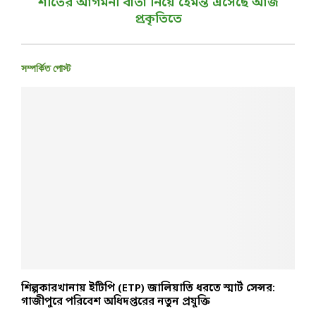
শীতের আগমনী বার্তা নিয়ে হেমন্ত এসেছে আজ
প্রকৃতিতে
সম্পর্কিত পোস্ট
শিল্পকারখানায় ইটিপি (ETP) জালিয়াতি ধরতে স্মার্ট সেন্সর:
প
গাজীপুরে পরিবেশ অধিদপ্তরের নতুন প্রযুক্তি
ও