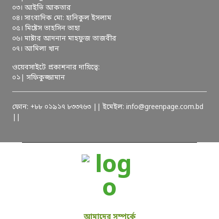
০৩। আইভি আকতার
০৪। সাংবাদিক মো: হানিকুল ইসলাম
০৫। মিষ্টেস তাহসিন তাহা
০৬। মাষ্টার আদনান মাহফুজ তাজবীর
০৭। আমিলা খান
ওয়েবসাইটে প্রকাশনার দায়িত্বে:
০১| সফিকুজ্জামান
ফোন: +৮৮ ০১৯১৭ ৮৩৩৭৬৩ || ইমেইল: info@greenpage.com.bd
||
আমাদের সম্পর্কে