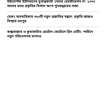
ইউরোপীয় ইউনিয়নের যুগান্তকারী ‘নেচার রেস্টোরেশন ল’: ২০৩০
সালের মধ্যে প্রকৃতির বিশাল অংশ পুনরুদ্ধারের লক্ষ্য
মেকং অববাহিকায় ৩৮০টি নতুন প্রজাতির সন্ধান: প্রকৃতি আজও
বিস্ময়ে ভরপুর
কক্সবাজার ও কুয়াকাটার হোটেল-মোটেলে গ্রিন রেটিং: পর্যটনে
নতুন পরিবেশগত মানদণ্ড