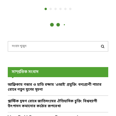
S
e
a
S
r
c
E
h
সাম্প্রতিক সংবাদ
f
A
o
আফ্রিকায় গন্ডার ও হাতি রক্ষায় ‘এআই’ প্রযুক্তি: বন্যপ্রাণী পাচার
r
R
রোধে নতুন যুগের সূচনা
:
C
প্লাস্টিক দূষণ রোধে জাতিসংঘের ঐতিহাসিক চুক্তি: বিশ্বব্যাপী
উৎপাদন কমানোর কঠোর রূপরেখা
H