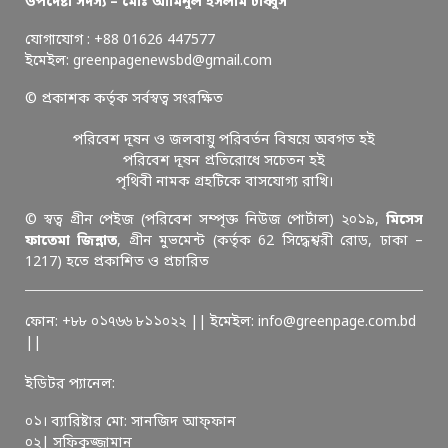
উপদেষ্টা সদস্য – মোঃ আমিনুল ইসলাম টাব্বুস
যোগাযোগ : +88 01626 447577
ইমেইল: greenpagenewsbd@gmail.com
© প্রকাশক কর্তৃক সর্বস্বত্ব সংরক্ষিত
পরিবেশ দূষন ও জলবায়ু পরিবর্তন বিষয়ে অবগত হই
পরিবেশ দূষন প্রতিরোধে সচেতন হই
পৃথিবী নামক গ্রহটিকে বাসযোগ্য রাখি।
© স্বত্ব গ্রীন পেইজ (পরিবেশ সম্পৃক্ত নিউজ পোর্টাল) ২০১৯,
মিসেস
ফাতেমা জিন্নাত
, গ্রীন মুভমেন্ট (কর্তৃক 62 সিদ্ধেশ্বরী রোড, ঢাকা –
1217) হতে প্রকাশিত ও প্রচারিত
ফোন: +৮৮ ০১৭৬৬ ৮১১০২২ || ইমেইল: info@greenpage.com.bd
||
ইডিটর প্যানেল:
০১। ব্যারিষ্টার মো: সানজিদ আফ্ফান
০২| সফিকুজ্জামান