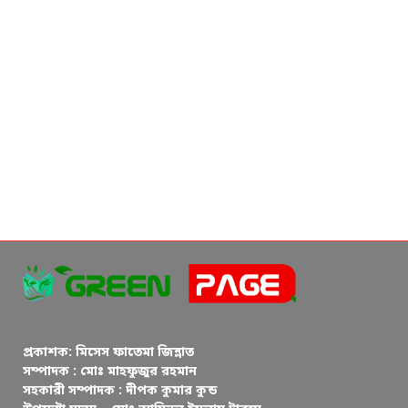
প্রকাশক: মিসেস ফাতেমা জিন্নাত
সম্পাদক : মোঃ মাহফুজুর রহমান
সহকারী সম্পাদক : দীপক কুমার কুন্ড