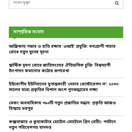
S
e
a
S
r
c
E
h
সাম্প্রতিক সংবাদ
f
A
o
আফ্রিকায় গন্ডার ও হাতি রক্ষায় ‘এআই’ প্রযুক্তি: বন্যপ্রাণী পাচার
r
R
রোধে নতুন যুগের সূচনা
:
C
প্লাস্টিক দূষণ রোধে জাতিসংঘের ঐতিহাসিক চুক্তি: বিশ্বব্যাপী
উৎপাদন কমানোর কঠোর রূপরেখা
H
ইউরোপীয় ইউনিয়নের যুগান্তকারী ‘নেচার রেস্টোরেশন ল’: ২০৩০
সালের মধ্যে প্রকৃতির বিশাল অংশ পুনরুদ্ধারের লক্ষ্য
মেকং অববাহিকায় ৩৮০টি নতুন প্রজাতির সন্ধান: প্রকৃতি আজও
বিস্ময়ে ভরপুর
কক্সবাজার ও কুয়াকাটার হোটেল-মোটেলে গ্রিন রেটিং: পর্যটনে
নতুন পরিবেশগত মানদণ্ড