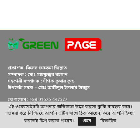
প্রকাশক: মিসেস ফাতেমা জিন্নাত
সম্পাদক : মোঃ মাহফুজুর রহমান
সহকারী সম্পাদক : দীপক কুমার কুন্ড
উপদেষ্টা সদস্য – মোঃ আমিনুল ইসলাম টাব্বুস
যোগাযোগ : +88 01626 447577
ইমেইল: greenpagenewsbd@gmail.com
এই ওয়েবসাইটটি আপনার অভিজ্ঞতা উন্নত করতে কুকি ব্যবহার করে।
আমরা ধরে নিচ্ছি যে আপনি এটির সাথে ঠিক আছেন, তবে আপনি ইচ্ছা
© প্রকাশক কর্তৃক সর্বস্বত্ব সংরক্ষিত
করলেই স্কিপ করতে পারেন।
গ্রহন
বিস্তারিত
পরিবেশ দূষন ও জলবায়ু পরিবর্তন বিষয়ে অবগত হই
পরিবেশ দূষন প্রতিরোধে সচেতন হই