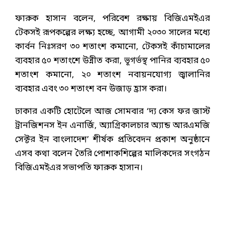
ফারুক হাসান বলেন, পরিবেশ রক্ষায় বিজিএমইএর
টেকসই রূপকল্পের লক্ষ্য হচ্ছে, আগামী ২০৩০ সালের মধ্যে
কার্বন নিঃসরণ ৩০ শতাংশ কমানো, টেকসই কাঁচামালের
ব্যবহার ৫০ শতাংশে উন্নীত করা, ভূগর্ভস্থ পানির ব্যবহার ৫০
শতাংশ কমানো, ২০ শতাংশ নবায়নযোগ্য জ্বালানির
ব্যবহার এবং ৩০ শতাংশ বন উজাড় হ্রাস করা।
ঢাকার একটি হোটেলে আজ সোমবার ‘দ্য কেস ফর জাস্ট
ট্রানজিশনস ইন এনার্জি, অ্যাগ্রিকালচার অ্যান্ড আরএমজি
সেক্টর ইন বাংলাদেশ’ শীর্ষক প্রতিবেদন প্রকাশ অনুষ্ঠানে
এসব কথা বলেন তৈরি পোশাকশিল্পের মালিকদের সংগঠন
বিজিএমইএর সভাপতি ফারুক হাসান।