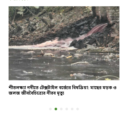
শীতলক্ষ্যা নদীতে টেক্সটাইল বর্জ্যের বিষক্রিয়া: মাছের মড়ক ও
উ
জলজ জীববৈচিত্র্যের নীরব মৃত্যু
আ