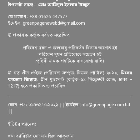
উপদেষ্টা সদস্য – মোঃ আমিনুল ইসলাম টাব্বুস
যোগাযোগ : +88 01626 447577
ইমেইল: greenpagenewsbd@gmail.com
© প্রকাশক কর্তৃক সর্বস্বত্ব সংরক্ষিত
পরিবেশ দূষন ও জলবায়ু পরিবর্তন বিষয়ে অবগত হই
পরিবেশ দূষন প্রতিরোধে সচেতন হই
পৃথিবী নামক গ্রহটিকে বাসযোগ্য রাখি।
© স্বত্ব গ্রীন পেইজ (পরিবেশ সম্পৃক্ত নিউজ পোর্টাল) ২০১৯,
মিসেস
ফাতেমা জিন্নাত
, গ্রীন মুভমেন্ট (কর্তৃক 62 সিদ্ধেশ্বরী রোড, ঢাকা –
1217) হতে প্রকাশিত ও প্রচারিত
ফোন: +৮৮ ০১৭৬৬ ৮১১০২২ || ইমেইল: info@greenpage.com.bd
||
ইডিটর প্যানেল:
০১। ব্যারিষ্টার মো: সানজিদ আফ্ফান