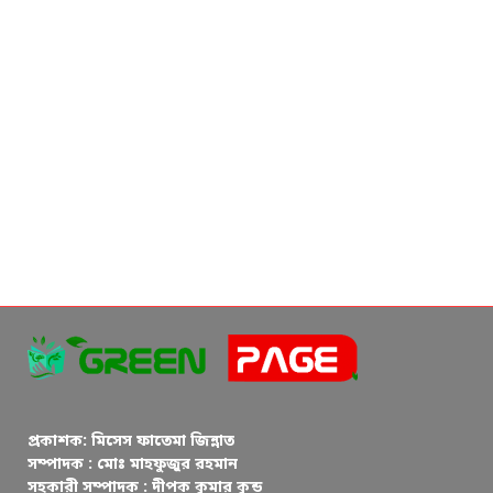
প্রকাশক: মিসেস ফাতেমা জিন্নাত
সম্পাদক : মোঃ মাহফুজুর রহমান
সহকারী সম্পাদক : দীপক কুমার কুন্ড