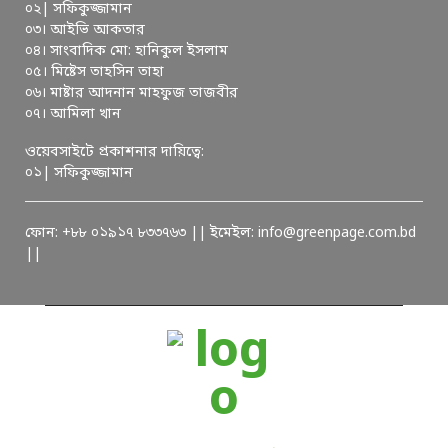
০২| সফিকুজ্জামান
০৩। আইভি আকতার
০৪। সাংবাদিক মো: হানিকুল ইসলাম
০৫। মিষ্টেস তাহসিন তাহা
০৬। মাষ্টার আদনান মাহফুজ তাজবীর
০৭। আমিলা খান
ওয়েবসাইটে প্রকাশনার দায়িত্বে:
০১| সফিকুজ্জামান
ফোন: +৮৮ ০১৯১৭ ৮৩৩৭৬৩ || ইমেইল: info@greenpage.com.bd
||