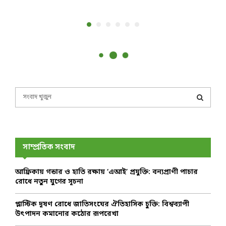
S
e
a
S
r
c
E
h
সাম্প্রতিক সংবাদ
f
A
o
আফ্রিকায় গন্ডার ও হাতি রক্ষায় ‘এআই’ প্রযুক্তি: বন্যপ্রাণী পাচার
r
R
রোধে নতুন যুগের সূচনা
:
C
প্লাস্টিক দূষণ রোধে জাতিসংঘের ঐতিহাসিক চুক্তি: বিশ্বব্যাপী
উৎপাদন কমানোর কঠোর রূপরেখা
H