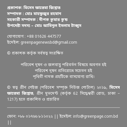
প্রকাশক: মিসেস ফাতেমা জিন্নাত
সম্পাদক : মোঃ মাহফুজুর রহমান
সহকারী সম্পাদক : দীপক কুমার কুন্ড
উপদেষ্টা সদস্য – মোঃ আমিনুল ইসলাম টাব্বুস
যোগাযোগ : +88 01626 447577
ইমেইল: greenpagenewsbd@gmail.com
© প্রকাশক কর্তৃক সর্বস্বত্ব সংরক্ষিত
পরিবেশ দূষন ও জলবায়ু পরিবর্তন বিষয়ে অবগত হই
পরিবেশ দূষন প্রতিরোধে সচেতন হই
পৃথিবী নামক গ্রহটিকে বাসযোগ্য রাখি।
© স্বত্ব গ্রীন পেইজ (পরিবেশ সম্পৃক্ত নিউজ পোর্টাল) ২০১৯,
মিসেস
ফাতেমা জিন্নাত
, গ্রীন মুভমেন্ট (কর্তৃক 62 সিদ্ধেশ্বরী রোড, ঢাকা –
1217) হতে প্রকাশিত ও প্রচারিত
ফোন: +৮৮ ০১৭৬৬ ৮১১০২২ || ইমেইল: info@greenpage.com.bd
||