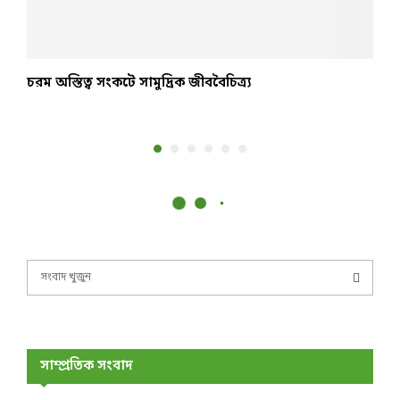
চরম অস্তিত্ব সংকটে সামুদ্রিক জীববৈচিত্র্য
শ
জ
S
e
a
S
r
c
E
h
সাম্প্রতিক সংবাদ
f
A