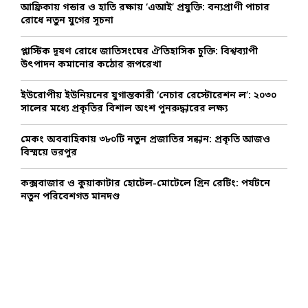
o
আফ্রিকায় গন্ডার ও হাতি রক্ষায় ‘এআই’ প্রযুক্তি: বন্যপ্রাণী পাচার
r
R
রোধে নতুন যুগের সূচনা
:
C
প্লাস্টিক দূষণ রোধে জাতিসংঘের ঐতিহাসিক চুক্তি: বিশ্বব্যাপী
উৎপাদন কমানোর কঠোর রূপরেখা
H
ইউরোপীয় ইউনিয়নের যুগান্তকারী ‘নেচার রেস্টোরেশন ল’: ২০৩০
সালের মধ্যে প্রকৃতির বিশাল অংশ পুনরুদ্ধারের লক্ষ্য
মেকং অববাহিকায় ৩৮০টি নতুন প্রজাতির সন্ধান: প্রকৃতি আজও
বিস্ময়ে ভরপুর
কক্সবাজার ও কুয়াকাটার হোটেল-মোটেলে গ্রিন রেটিং: পর্যটনে
নতুন পরিবেশগত মানদণ্ড