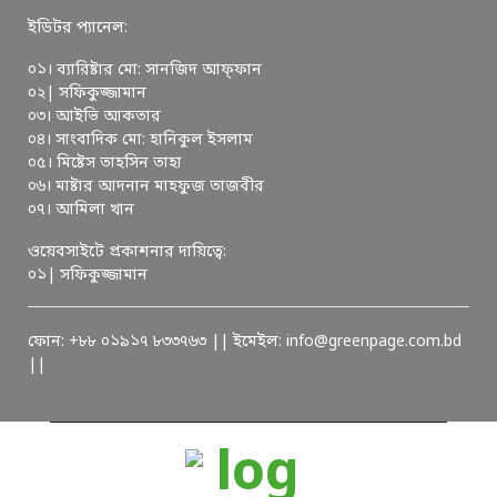
ইডিটর প্যানেল:
০১। ব্যারিষ্টার মো: সানজিদ আফ্ফান
০২| সফিকুজ্জামান
০৩। আইভি আকতার
০৪। সাংবাদিক মো: হানিকুল ইসলাম
০৫। মিষ্টেস তাহসিন তাহা
০৬। মাষ্টার আদনান মাহফুজ তাজবীর
০৭। আমিলা খান
ওয়েবসাইটে প্রকাশনার দায়িত্বে:
০১| সফিকুজ্জামান
ফোন: +৮৮ ০১৯১৭ ৮৩৩৭৬৩ || ইমেইল: info@greenpage.com.bd
||