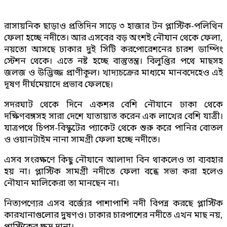
রাসায়নিক ছাড়াও প্রতিদিন সাড়ে ৩ হাজার টন প্লাস্টিক-পলিথিন
ফেলা হচ্ছে নদীতে। আর এসবের বড় অংশই নৌযান থেকে ফেলা,
নয়তো আসছে ঢাকার দুই সিটি করপোরেশনের চারশ ডাম্পিং
স্টেশন থেকে। এতে নষ্ট হচ্ছে বাস্তুতন্ত্র। বিলুপ্তির পথে মাছসহ
জলজ ও উদ্ভিজ্জ প্রাণীকূল। খাদ্যচক্রের মাধ্যমে মানবদেহেও এই
দূষণ দীর্ঘমেয়াদে প্রভাব ফেলছে।
সদরঘাট থেকে দিনে একশর বেশি নৌযানে ঢাকা থেকে
দক্ষিণবঙ্গসহ সারা দেশে যাতায়াত করেন এক লাখের বেশি যাত্রী।
যাত্রপথে চিপস-বিস্কুটের প্যাকেট থেকে শুরু করে পানির বোতল
ও ওয়ানটাইম নানা সামগ্রী ফেলা হচ্ছে নদীতে।
এসব সংরক্ষণে কিছু নৌযানে আলাদা বিন থাকলেও তা ব্যবহার
হয় না। প্লাস্টিক সামগ্রী নদীতে ফেলা বন্ধে সভা করা হলেও
নৌযান মালিকেরা তা মানছেন না।
নিত্যপণ্যের এসব বর্জ্যের পাশাপাশি নদী বিপন্ন করছে প্লাস্টিক
কারখানাগুলোর দুষণও। ঢাকার চারপাশের নদীতে এখন মাছ নয়,