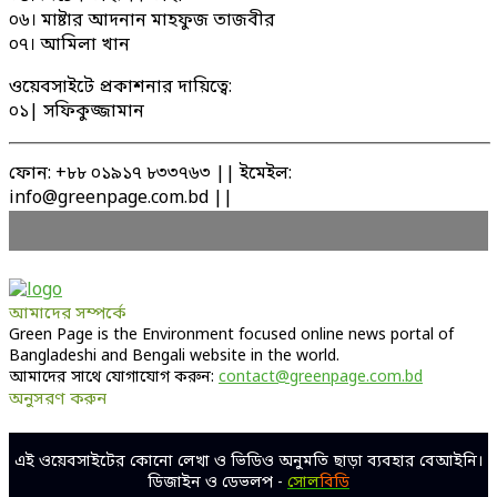
০৬। মাষ্টার আদনান মাহফুজ তাজবীর
০৭। আমিলা খান
ওয়েবসাইটে প্রকাশনার দায়িত্বে:
০১| সফিকুজ্জামান
ফোন: +৮৮ ০১৯১৭ ৮৩৩৭৬৩ || ইমেইল:
info@greenpage.com.bd ||
আমাদের সম্পর্কে
Green Page is the Environment focused online news portal of
Bangladeshi and Bengali website in the world.
আমাদের সাথে যোগাযোগ করুন:
contact@greenpage.com.bd
অনুসরণ করুন
Facebook
Twitter
Linkedin
Youtube
এই ওয়েবসাইটের কোনো লেখা ও ভিডিও অনুমতি ছাড়া ব্যবহার বেআইনি।
ডিজাইন ও ডেভলপ -
সোল
বিডি