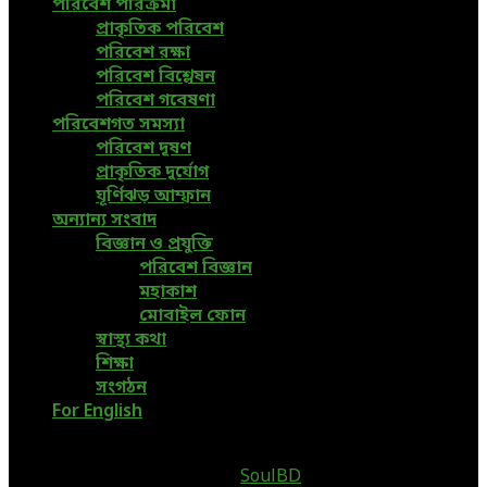
পরিবেশ পরিক্রমা
প্রাকৃতিক পরিবেশ
পরিবেশ রক্ষা
পরিবেশ বিশ্লেষন
পরিবেশ গবেষণা
পরিবেশগত সমস্যা
পরিবেশ দূষণ
প্রাকৃতিক দুর্যোগ
ঘূর্ণিঝড় আম্ফান
অন্যান্য সংবাদ
বিজ্ঞান ও প্রযুক্তি
পরিবেশ বিজ্ঞান
মহাকাশ
মোবাইল ফোন
স্বাস্থ্য কথা
শিক্ষা
সংগঠন
For English
@2019 - www.greenpage.com.bd. All Right Reserved.
Designed and Developed by
SoulBD