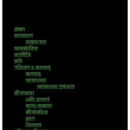
News, Bangla News, Latest News, Special News, Sports
News, All Bangladesh Local News and Every Situation of
the world are available in this Bangla News Website.
প্রচ্ছদ
বাংলাদেশ
বাস্তুসংস্থান
আন্তর্জাতিক
অর্থনীতি
কৃষি
পরিবেশ ও জলবায়ু
জলবায়ু
আবহাওয়া
আবহাওয়া পূর্বাভাস
জীবনধারা
গ্রেটা থুনবার্গ
জানা-অজানা
জীববৈচিত্র্য
ভ্রমণ
বিনোদন