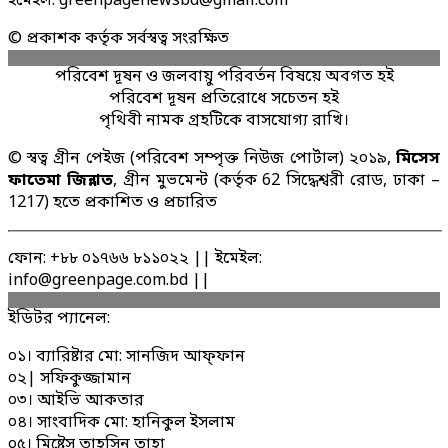
ইমেইল: greenpagenewsbd@gmail.com
© প্রকাশক কর্তৃক সর্বস্বত্ব সংরক্ষিত
পরিবেশ দূষন ও জলবায়ু পরিবর্তন বিষয়ে অবগত হই
পরিবেশ দূষন প্রতিরোধে সচেতন হই
পৃথিবী নামক গ্রহটিকে বাসযোগ্য রাখি।
© স্বত্ব গ্রীন পেইজ (পরিবেশ সম্পৃক্ত নিউজ পোর্টাল) ২০১৯,
মিসেস
ফাতেমা জিন্নাত
, গ্রীন মুভমেন্ট (কর্তৃক 62 সিদ্ধেশ্বরী রোড, ঢাকা –
1217) হতে প্রকাশিত ও প্রচারিত
ফোন: +৮৮ ০১৭৬৬ ৮১১০২২ || ইমেইল:
info@greenpage.com.bd ||
ইডিটর প্যানেল:
০১। ব্যারিষ্টার মো: সানজিদ আফ্ফান
০২| সফিকুজ্জামান
০৩। আইভি আকতার
০৪। সাংবাদিক মো: হানিকুল ইসলাম
০৫। মিষ্টেস তাহসিন তাহা