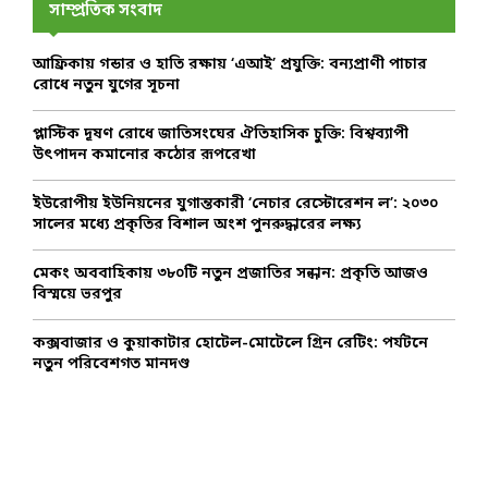
h
সাম্প্রতিক সংবাদ
f
A
o
আফ্রিকায় গন্ডার ও হাতি রক্ষায় ‘এআই’ প্রযুক্তি: বন্যপ্রাণী পাচার
r
R
রোধে নতুন যুগের সূচনা
:
C
প্লাস্টিক দূষণ রোধে জাতিসংঘের ঐতিহাসিক চুক্তি: বিশ্বব্যাপী
উৎপাদন কমানোর কঠোর রূপরেখা
H
ইউরোপীয় ইউনিয়নের যুগান্তকারী ‘নেচার রেস্টোরেশন ল’: ২০৩০
সালের মধ্যে প্রকৃতির বিশাল অংশ পুনরুদ্ধারের লক্ষ্য
মেকং অববাহিকায় ৩৮০টি নতুন প্রজাতির সন্ধান: প্রকৃতি আজও
বিস্ময়ে ভরপুর
কক্সবাজার ও কুয়াকাটার হোটেল-মোটেলে গ্রিন রেটিং: পর্যটনে
নতুন পরিবেশগত মানদণ্ড