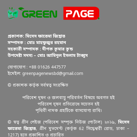
প্রকাশক: মিসেস ফাতেমা জিন্নাত
সম্পাদক : মোঃ মাহফুজুর রহমান
সহকারী সম্পাদক : দীপক কুমার কুন্ড
উপদেষ্টা সদস্য – মোঃ আমিনুল ইসলাম টাব্বুস
যোগাযোগ : +88 01626 447577
ইমেইল: greenpagenewsbd@gmail.com
© প্রকাশক কর্তৃক সর্বস্বত্ব সংরক্ষিত
পরিবেশ দূষন ও জলবায়ু পরিবর্তন বিষয়ে অবগত হই
পরিবেশ দূষন প্রতিরোধে সচেতন হই
পৃথিবী নামক গ্রহটিকে বাসযোগ্য রাখি।
© স্বত্ব গ্রীন পেইজ (পরিবেশ সম্পৃক্ত নিউজ পোর্টাল) ২০১৯,
মিসেস
ফাতেমা জিন্নাত
, গ্রীন মুভমেন্ট (কর্তৃক 62 সিদ্ধেশ্বরী রোড, ঢাকা –
1217) হতে প্রকাশিত ও প্রচারিত