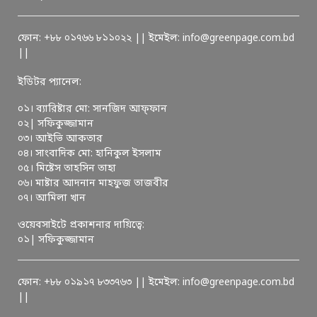
ফোন: +৮৮ ০১৭৬৬ ৮১১০২২ || ইমেইল: info@greenpage.com.bd
||
ইডিটর প্যানেল:
০১। ব্যারিষ্টার মো: সানজিদ আফ্ফান
০২| সফিকুজ্জামান
০৩। আইভি আকতার
০৪। সাংবাদিক মো: হানিকুল ইসলাম
০৫। মিষ্টেস তাহসিন তাহা
০৬। মাষ্টার আদনান মাহফুজ তাজবীর
০৭। আমিলা খান
ওয়েবসাইটে প্রকাশনার দায়িত্বে:
০১| সফিকুজ্জামান
ফোন: +৮৮ ০১৯১৭ ৮৩৩৭৬৩ || ইমেইল: info@greenpage.com.bd
||