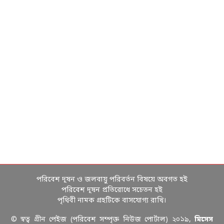
পরিবেশ দূষন ও জলবায়ু পরিবর্তন বিষয়ে অবগত হই
পরিবেশ দূষন প্রতিরোধে সচেতন হই
পৃথিবী নামক গ্রহটিকে বাসযোগ্য রাখি।
© স্বত্ব গ্রীন পেইজ (পরিবেশ সম্পৃক্ত নিউজ পোর্টাল) ২০১৯,
মিসেস