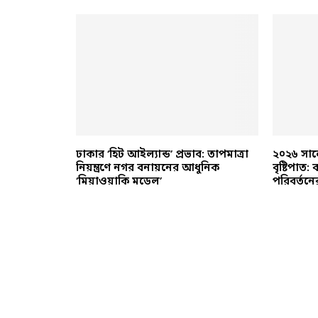
ী ভাঙন রোধে
ঢাকার ‘হিট আইল্যান্ড’ প্রভাব: তাপমাত্রা
২০২৬ সালে
ী’ দেশীয় বিকল্প
নিয়ন্ত্রণে নগর বনায়নের আধুনিক
বৃষ্টিপাত
‘মিয়াওয়াকি মডেল’
পরিবর্তনে