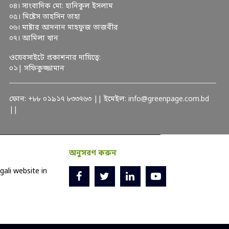
০৪। সাংবাদিক মো: হানিকুল ইসলাম
০৫। মিষ্টেস তাহসিন তাহা
০৬। মাষ্টার আদনান মাহফুজ তাজবীর
০৭। আমিলা খান
ওয়েবসাইটে প্রকাশনার দায়িত্বে:
০১| সফিকুজ্জামান
ফোন: +৮৮ ০১৯১৭ ৮৩৩৭৬৩ || ইমেইল: info@greenpage.com.bd
||
অনুসরণ করুন
ali website in