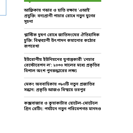
f
A
আফ্রিকায় গন্ডার ও হাতি রক্ষায় ‘এআই’
o
প্রযুক্তি: বন্যপ্রাণী পাচার রোধে নতুন যুগের
r
R
সূচনা
:
C
প্লাস্টিক দূষণ রোধে জাতিসংঘের ঐতিহাসিক
চুক্তি: বিশ্বব্যাপী উৎপাদন কমানোর কঠোর
H
রূপরেখা
ইউরোপীয় ইউনিয়নের যুগান্তকারী ‘নেচার
রেস্টোরেশন ল’: ২০৩০ সালের মধ্যে প্রকৃতির
বিশাল অংশ পুনরুদ্ধারের লক্ষ্য
মেকং অববাহিকায় ৩৮০টি নতুন প্রজাতির
সন্ধান: প্রকৃতি আজও বিস্ময়ে ভরপুর
কক্সবাজার ও কুয়াকাটার হোটেল-মোটেলে
গ্রিন রেটিং: পর্যটনে নতুন পরিবেশগত মানদণ্ড