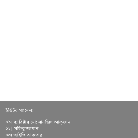
ইডিটর প্যানেল:
০১। ব্যারিষ্টার মো: সানজিদ আফ্ফান
০২| সফিকুজ্জামান
০৩। আইভি আকতার