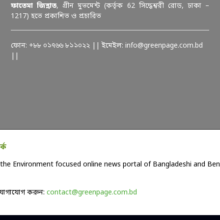
ফাতেমা জিন্নাত
, গ্রীন মুভমেন্ট (কর্তৃক 62 সিদ্ধেশ্বরী রোড, ঢাকা –
1217) হতে প্রকাশিত ও প্রচারিত
ফোন: +৮৮ ০১৭৬৬ ৮১১০২২ || ইমেইল: info@greenpage.com.bd
||
কে
the Environment focused online news portal of Bangladeshi and Beng
যোগাযোগ করুন:
contact@greenpage.com.bd