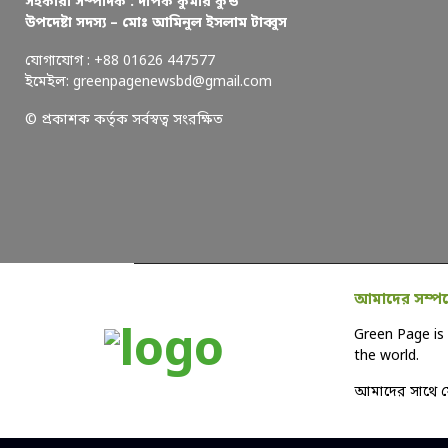
সহকারী সম্পাদক : দীপক কুমার কুন্ড
উপদেষ্টা সদস্য – মোঃ আমিনুল ইসলাম টাব্বুস
যোগাযোগ : +88 01626 447577
ইমেইল: greenpagenewsbd@gmail.com
© প্রকাশক কর্তৃক সর্বস্বত্ব সংরক্ষিত
আমাদের সম্পর্
Green Page is 
the world.
আমাদের সাথে 