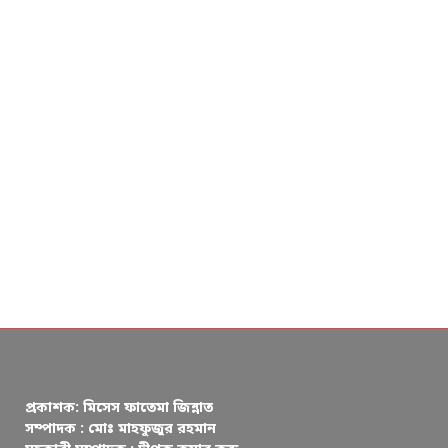
প্রকাশক: মিসেস ফাতেমা জিন্নাত
সম্পাদক : মোঃ মাহফুজুর রহমান