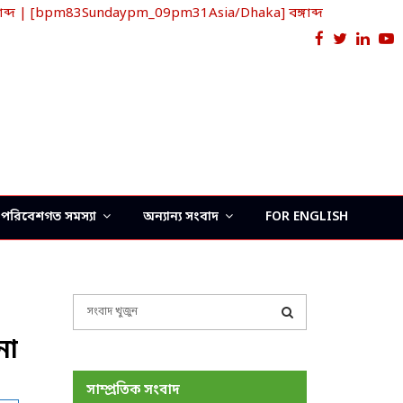
ব্দ | [bpm83Sundaypm_09pm31Asia/Dhaka] বঙ্গাব্দ
Facebook
Twitter
Link
Y
পরিবেশগত সমস্যা
অন্যান্য সংবাদ
FOR ENGLISH
S
e
না
a
S
r
c
E
সাম্প্রতিক সংবাদ
h