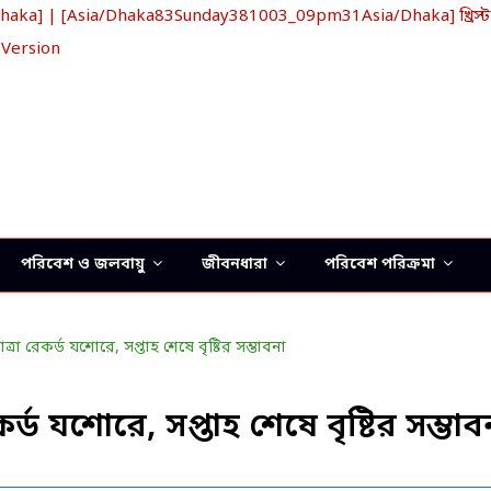
a] | [Asia/Dhaka83Sunday381003_09pm31Asia/Dhaka] খ্রিস্টা
 Version
পরিবেশ ও জলবায়ু
জীবনধারা
পরিবেশ পরিক্রমা
কর্ড যশোরে, সপ্তাহ শেষে বৃষ্টির সম্ভাব