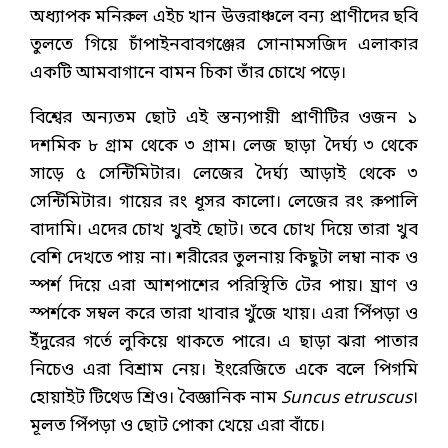
অধ্যাপক মনিরুল এইচ খান উত্তরাঞ্চলে বন্য প্রাণীদের ছবি
তুলতে গিয়ে চাঁপাইনবাবগঞ্জের সোনামসজিদ এলাকার
একটি আমবাগানে বামন চিকা তাঁর চোখে পড়ে।
বিশ্বের অন্যতম ছোট এই স্তন্যপায়ী প্রাণীটির ওজন ১
দশমিক ৮ গ্রাম থেকে ৩ গ্রাম। লেজ ছাড়া দৈর্ঘ্য ৩ থেকে
সাড়ে ৫ সেন্টিমিটার। লেজের দৈর্ঘ্য আড়াই থেকে ৩
সেন্টিমিটার। গায়ের রং ধূসর কালো। লেজের রং রুপালি
বাদামি। এদের চোখ খুবই ছোট। তবে চোখ দিয়ে তারা খুব
বেশি দেখতে পায় না। শরীরের তুলনায় কিছুটা লম্বা নাক ও
স্পর্শ দিয়ে এরা আশপাশের পরিস্থিতি টের পায়। ঘ্রাণ ও
স্পর্শকে সম্বল করে তারা খাবার খুঁজে খায়। এরা পিঁপড়া ও
ইঁদুরের গর্তে লুকিয়ে থাকতে পারে। এ ছাড়া ঝরা পাতার
নিচেও এরা বিশ্রাম নেয়। ইংরেজিতে একে বলে পিগমি
হোয়াইট টিথেড শ্রিও। বৈজ্ঞানিক নাম
Suncus etruscus
।
মূলত পিঁপড়া ও ছোট পোকা খেয়ে এরা বাঁচে।