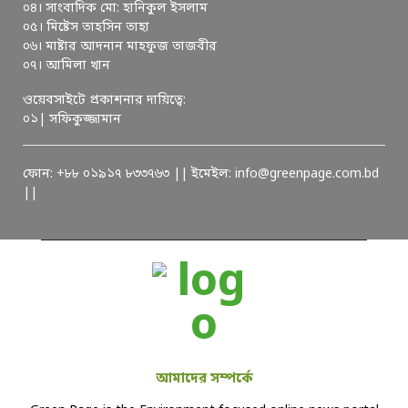
০৪। সাংবাদিক মো: হানিকুল ইসলাম
০৫। মিষ্টেস তাহসিন তাহা
০৬। মাষ্টার আদনান মাহফুজ তাজবীর
০৭। আমিলা খান
ওয়েবসাইটে প্রকাশনার দায়িত্বে:
০১| সফিকুজ্জামান
ফোন: +৮৮ ০১৯১৭ ৮৩৩৭৬৩ || ইমেইল: info@greenpage.com.bd
||
আমাদের সম্পর্কে