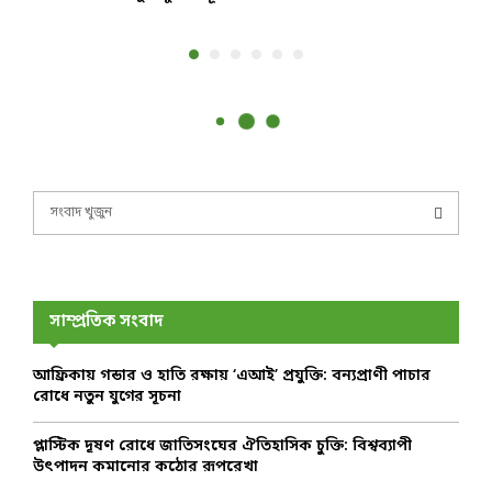
S
e
a
S
r
c
E
h
সাম্প্রতিক সংবাদ
f
A
o
আফ্রিকায় গন্ডার ও হাতি রক্ষায় ‘এআই’ প্রযুক্তি: বন্যপ্রাণী পাচার
r
R
রোধে নতুন যুগের সূচনা
:
C
প্লাস্টিক দূষণ রোধে জাতিসংঘের ঐতিহাসিক চুক্তি: বিশ্বব্যাপী
উৎপাদন কমানোর কঠোর রূপরেখা
H