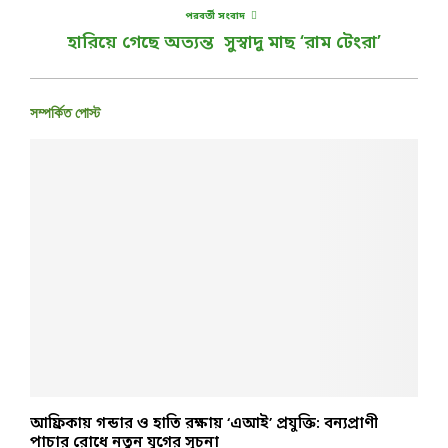
পরবর্তী সংবাদ
হারিয়ে গেছে অত্যন্ত সুস্বাদু মাছ ‘রাম টেংরা’
সম্পর্কিত পোস্ট
ক
আফ্রিকায় গন্ডার ও হাতি রক্ষায় ‘এআই’ প্রযুক্তি: বন্যপ্রাণী
ম
পাচার রোধে নতুন যুগের সূচনা
ব