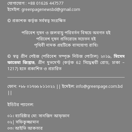
যোগাযোগ : +88 01626 447577
ইমেইল: greenpagenewsbd@gmail.com
© প্রকাশক কর্তৃক সর্বস্বত্ব সংরক্ষিত
পরিবেশ দূষন ও জলবায়ু পরিবর্তন বিষয়ে অবগত হই
পরিবেশ দূষন প্রতিরোধে সচেতন হই
পৃথিবী নামক গ্রহটিকে বাসযোগ্য রাখি।
© স্বত্ব গ্রীন পেইজ (পরিবেশ সম্পৃক্ত নিউজ পোর্টাল) ২০১৯,
মিসেস
ফাতেমা জিন্নাত
, গ্রীন মুভমেন্ট (কর্তৃক 62 সিদ্ধেশ্বরী রোড, ঢাকা –
1217) হতে প্রকাশিত ও প্রচারিত
ফোন: +৮৮ ০১৭৬৬ ৮১১০২২ || ইমেইল: info@greenpage.com.bd
||
ইডিটর প্যানেল:
০১। ব্যারিষ্টার মো: সানজিদ আফ্ফান
০২| সফিকুজ্জামান
০৩। আইভি আকতার