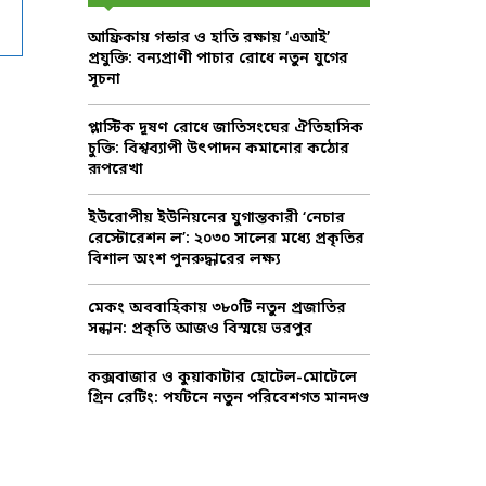
f
A
আফ্রিকায় গন্ডার ও হাতি রক্ষায় ‘এআই’
o
প্রযুক্তি: বন্যপ্রাণী পাচার রোধে নতুন যুগের
r
R
সূচনা
:
C
প্লাস্টিক দূষণ রোধে জাতিসংঘের ঐতিহাসিক
চুক্তি: বিশ্বব্যাপী উৎপাদন কমানোর কঠোর
H
রূপরেখা
ইউরোপীয় ইউনিয়নের যুগান্তকারী ‘নেচার
রেস্টোরেশন ল’: ২০৩০ সালের মধ্যে প্রকৃতির
বিশাল অংশ পুনরুদ্ধারের লক্ষ্য
মেকং অববাহিকায় ৩৮০টি নতুন প্রজাতির
সন্ধান: প্রকৃতি আজও বিস্ময়ে ভরপুর
কক্সবাজার ও কুয়াকাটার হোটেল-মোটেলে
গ্রিন রেটিং: পর্যটনে নতুন পরিবেশগত মানদণ্ড