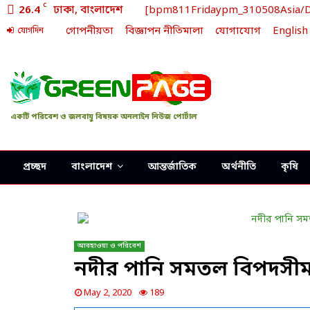
C
26.4
ঢাকা, বাংলাদেশ
[bpm811Fridaypm_310508Asia/Dha
গোপনীয়তা
বিজ্ঞাপন নীতিমালা
যোগাযোগ
English
যোগদিন
একটি পরিবেশ ও জলবায়ু বিষয়ক অনলাইন নিউজ পোর্টাল
প্রচ্ছদ
বাংলাদেশ
আন্তর্জাতিক
অর্থনীতি
কৃষি
আবহাওয়া ও পরিবেশ
নদীর পানি সমতল বিপদসীমার
May 2, 2020
189