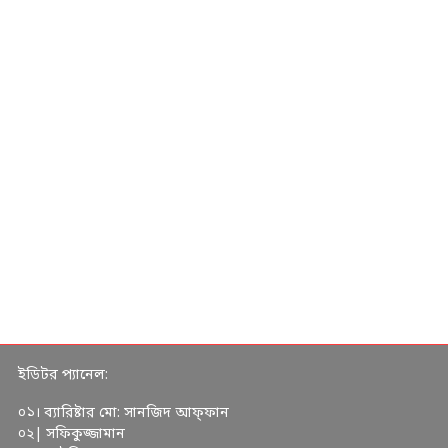
ইডিটর প্যানেল:
০১। ব্যারিষ্টার মো: সানজিদ আফ্ফান
০২| সফিকুজ্জামান