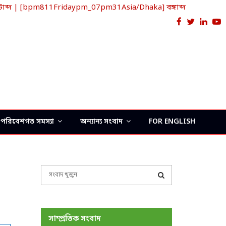
ব্দ | [bpm811Fridaypm_07pm31Asia/Dhaka] বঙ্গাব্দ
Facebook
Twitter
Link
Y
পরিবেশগত সমস্যা
অন্যান্য সংবাদ
FOR ENGLISH
S
e
a
S
r
c
E
সাম্প্রতিক সংবাদ
h