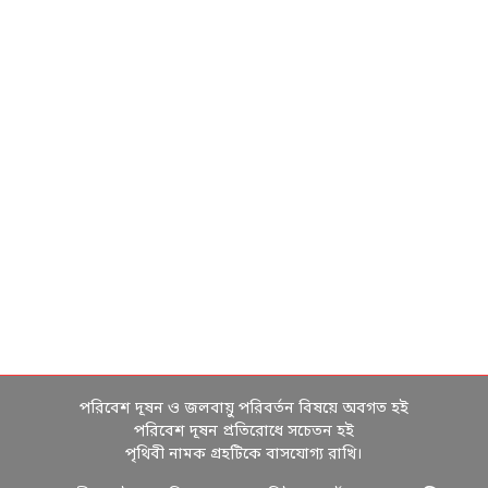
পরিবেশ দূষন ও জলবায়ু পরিবর্তন বিষয়ে অবগত হই
পরিবেশ দূষন প্রতিরোধে সচেতন হই
পৃথিবী নামক গ্রহটিকে বাসযোগ্য রাখি।