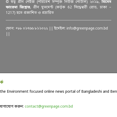
© স্বত্ব গ্রীন পেইজ (পরিবেশ সম্পৃক্ত নিউজ পোর্টাল) ২০১৯,
মিসেস
ফাতেমা জিন্নাত
, গ্রীন মুভমেন্ট (কর্তৃক 62 সিদ্ধেশ্বরী রোড, ঢাকা –
1217) হতে প্রকাশিত ও প্রচারিত
ফোন: +৮৮ ০১৭৬৬ ৮১১০২২ || ইমেইল: info@greenpage.com.bd
||
কে
the Environment focused online news portal of Bangladeshi and Beng
যোগাযোগ করুন:
contact@greenpage.com.bd