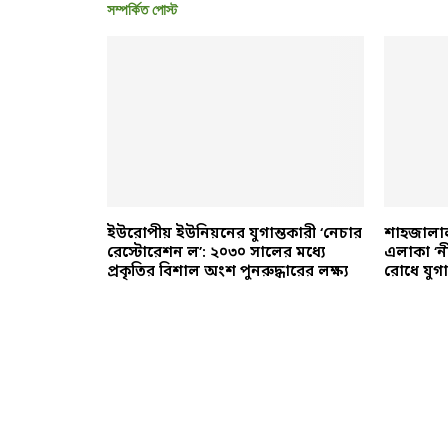
সম্পর্কিত পোস্ট
েদার
ইউরোপীয় ইউনিয়নের যুগান্তকারী ‘নেচার
শাহজালাল 
বিলায়
রেস্টোরেশন ল’: ২০৩০ সালের মধ্যে
এলাকা ‘ন
প্রকৃতির বিশাল অংশ পুনরুদ্ধারের লক্ষ্য
রোধে যুগা