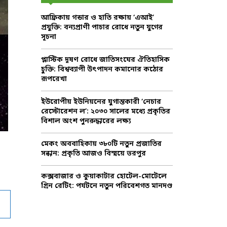
f
A
আফ্রিকায় গন্ডার ও হাতি রক্ষায় ‘এআই’
o
প্রযুক্তি: বন্যপ্রাণী পাচার রোধে নতুন যুগের
r
R
সূচনা
:
C
প্লাস্টিক দূষণ রোধে জাতিসংঘের ঐতিহাসিক
চুক্তি: বিশ্বব্যাপী উৎপাদন কমানোর কঠোর
H
রূপরেখা
ইউরোপীয় ইউনিয়নের যুগান্তকারী ‘নেচার
রেস্টোরেশন ল’: ২০৩০ সালের মধ্যে প্রকৃতির
বিশাল অংশ পুনরুদ্ধারের লক্ষ্য
মেকং অববাহিকায় ৩৮০টি নতুন প্রজাতির
সন্ধান: প্রকৃতি আজও বিস্ময়ে ভরপুর
কক্সবাজার ও কুয়াকাটার হোটেল-মোটেলে
গ্রিন রেটিং: পর্যটনে নতুন পরিবেশগত মানদণ্ড