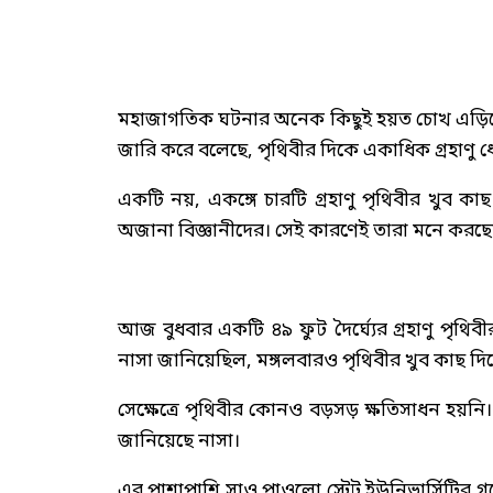
মহাজাগতিক ঘটনার অনেক কিছুই হয়ত চোখ এড়িয়ে যা
জারি করে বলেছে, পৃথিবীর দিকে একাধিক গ্রহাণু
একটি নয়, একঙ্গে চারটি গ্রহাণু পৃথিবীর খুব ক
অজানা বিজ্ঞানীদের। সেই কারণেই তারা মনে করছে
আজ বুধবার একটি ৪৯ ফুট দৈর্ঘ্যের গ্রহাণু পৃথ
নাসা জানিয়েছিল, মঙ্গলবারও পৃথিবীর খুব কাছ দিয়
সেক্ষেত্রে পৃথিবীর কোনও বড়সড় ক্ষতিসাধন হয়নি। 
জানিয়েছে নাসা।
এর পাশাপাশি সাও পাওলো স্টেট ইউনিভার্সিটির গব