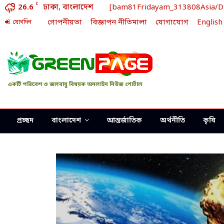
C
26.6
ঢাকা, বাংলাদেশ
[bam81Fridayam_313808Asia/Dhak
গোপনীয়তা
বিজ্ঞাপন নীতিমালা
যোগাযোগ
English
যোগদিন
একটি পরিবেশ ও জলবায়ু বিষয়ক অনলাইন নিউজ পোর্টাল
প্রচ্ছদ
বাংলাদেশ
আন্তর্জাতিক
অর্থনীতি
কৃষি