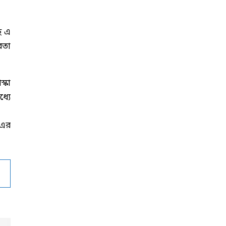
ে এ
রতা
্কা
্যে
 এর