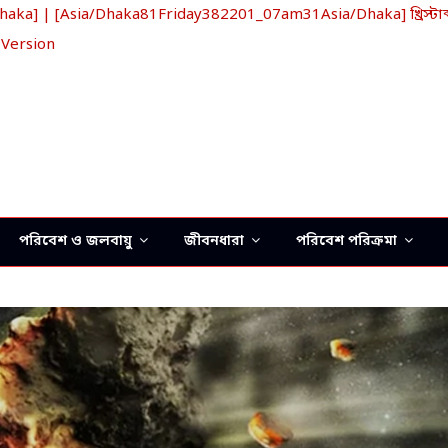
a] | [Asia/Dhaka81Friday382201_07am31Asia/Dhaka] খ্রিস্টাব্
 Version
পরিবেশ ও জলবায়ু
জীবনধারা
পরিবেশ পরিক্রমা