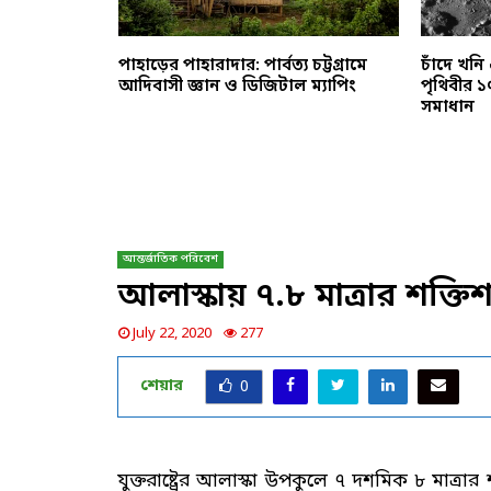
ো টলারেন্স’:
পাহাড়ের পাহারাদার: পার্বত্য চট্টগ্রামে
চাঁদে খনি 
বহারে সরকারি
আদিবাসী জ্ঞান ও ডিজিটাল ম্যাপিং
পৃথিবীর ১
সমাধান
আন্তর্জাতিক পরিবেশ
আলাস্কায় ৭.৮ মাত্রার শক্তি
July 22, 2020
277
শেয়ার
0
যুক্তরাষ্ট্রের আলাস্কা উপকুলে ৭ দশমিক ৮ মাত