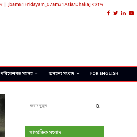
দ | [bam81Fridayam_07am31Asia/Dhaka] বঙ্গাব্দ
Facebook
Twitter
Link
Y
পরিবেশগত সমস্যা
অন্যান্য সংবাদ
FOR ENGLISH
S
e
a
S
r
c
E
সাম্প্রতিক সংবাদ
h