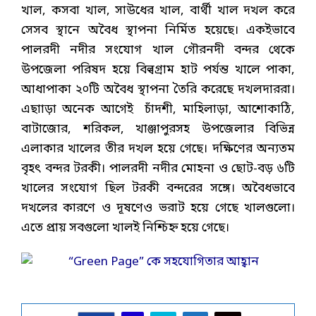
খাল, কসবা খাল, সাউধের খাল, বার্থী খাল দখল করে
সেসব স্থানে অবৈধ স্থাপনা নির্মিত হয়েছে। একইভাবে
পালরদী নদীর সংযোগ খাল গৌরনদী বন্দর থেকে
উপজেলা পরিষদ হয়ে বিল্বগ্রাম হাট পর্যন্ত খালে পাকা,
আধাপাকা ২০টি অবৈধ স্থাপনা তৈরি করেছে দখলদাররা।
এছাাড়া অনেক আগেই চাঁদশী, মাহিলাড়া, আশোকাঠি,
বাটাজোর, শরিকল, খাঞ্জাপুরসহ উপজেলার বিভিন্ন
এলাকার খালের তীর দখল হয়ে গেছে। দক্ষিণের অন্যতম
বৃহৎ বন্দর টরকী। পালরদী নদীর মোহনা ও ছোট-বড় ৬টি
খালের সংযোগ ছিল টরকী বন্দরের সঙ্গে। অবৈধভাবে
দখলের কারণে ও দূষণেও ভরাট হয়ে গেছে খালগুলো।
এতে প্রায় সবগুলো খালই নিশ্চিহ্ন হয়ে গেছে।