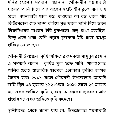
মনির হোসেন সরদার জানান, গৌরনদীর গয়নাঘাটা
খালের পানি দিয়ে আশপাশের ২২টি ইরি ব্লকে ধান চাষ
হতো। গয়নাঘাটা খাল মরে যাওয়ার পর বড় খালে পাঁচ
কিউসেকের সেচ পাম্প বসিয়ে মৃত খালে পানি দিয়ে ডবল
লিফটিংয়ের মাধ্যমে ইরি ব্লকগুলো চালু রাখা হয়েছিল।
কিন্তু এতে খরচ বেশি পড়ায় কৃষকরা ইরি চাষে আগ্রহ
হারিয়ে ফেলেছেন।
গৌরনদী উপজেলা কৃষি অফিসের কর্মকর্তা মামুনুর রহমান
এ সম্পর্কে বলেন, কৃষির মূল হচ্ছে পানি। খালগুলোর
পানির প্রবাহ স্বাভাবিক থাকলে এলাকায় কৃষির ব্যাপক
উন্নয়ন হবে। ২০১১ সালে গৌরনদী উপজেলায় আবাদি
জমি ছিল ৩৪ হাজার ১১২ একর। ২০২০ সালে ২৭ হাজার
৩৪ একর জমিতে কৃষি হয়েছে। ৯ বছরের ব্যবধানে সাত
হাজার ৭৮ একর জমিতে কৃষি কমেছে।
স্থানীয়দের থেকে জানা য়ায় যে, উপজেলার গয়নাঘাটা