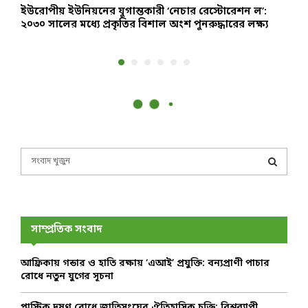
ইউরোপীয় ইউনিয়নের যুগান্তকারী ‘নেচার রেস্টোরেশন ল’:
শ
২০৩০ সালের মধ্যে প্রকৃতির বিশাল অংশ পুনরুদ্ধারের লক্ষ্য
ঘ
S
e
a
S
r
c
E
h
সাম্প্রতিক সংবাদ
f
A
o
আফ্রিকায় গন্ডার ও হাতি রক্ষায় ‘এআই’ প্রযুক্তি: বন্যপ্রাণী পাচার
r
R
রোধে নতুন যুগের সূচনা
:
C
প্লাস্টিক দূষণ রোধে জাতিসংঘের ঐতিহাসিক চুক্তি: বিশ্বব্যাপী