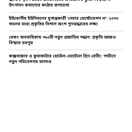
উৎপাদন কমানোর কঠোর রূপরেখা
H
ইউরোপীয় ইউনিয়নের যুগান্তকারী ‘নেচার রেস্টোরেশন ল’: ২০৩০
সালের মধ্যে প্রকৃতির বিশাল অংশ পুনরুদ্ধারের লক্ষ্য
মেকং অববাহিকায় ৩৮০টি নতুন প্রজাতির সন্ধান: প্রকৃতি আজও
বিস্ময়ে ভরপুর
কক্সবাজার ও কুয়াকাটার হোটেল-মোটেলে গ্রিন রেটিং: পর্যটনে
নতুন পরিবেশগত মানদণ্ড