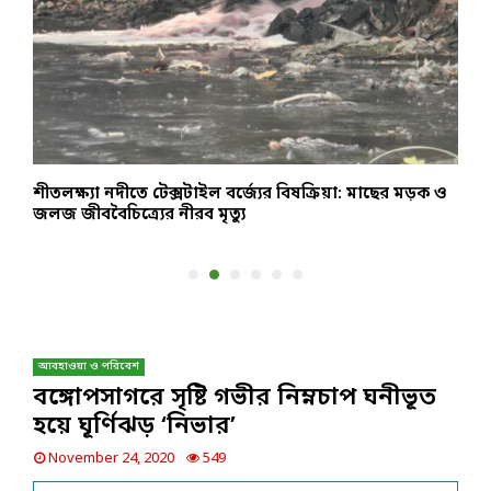
শীতলক্ষ্যা নদীতে টেক্সটাইল বর্জ্যের বিষক্রিয়া: মাছের মড়ক ও
উ
জলজ জীববৈচিত্র্যের নীরব মৃত্যু
আ
আবহাওয়া ও পরিবেশ
বঙ্গোপসাগরে সৃষ্টি গভীর নিম্নচাপ ঘনীভূত
হয়ে ঘূর্ণিঝড় ‘নিভার’
November 24, 2020
549