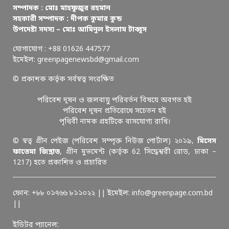
সম্পাদক : মোঃ মাহফুজুর রহমান
সহকারী সম্পাদক : দীপক কুমার কুন্ড
উপদেষ্টা সদস্য – মোঃ আমিনুল ইসলাম টাব্বুস
যোগাযোগ : +88 01626 447577
ইমেইল: greenpagenewsbd@gmail.com
© প্রকাশক কর্তৃক সর্বস্বত্ব সংরক্ষিত
পরিবেশ দূষন ও জলবায়ু পরিবর্তন বিষয়ে অবগত হই
পরিবেশ দূষন প্রতিরোধে সচেতন হই
পৃথিবী নামক গ্রহটিকে বাসযোগ্য রাখি।
© স্বত্ব গ্রীন পেইজ (পরিবেশ সম্পৃক্ত নিউজ পোর্টাল) ২০১৯,
মিসেস
ফাতেমা জিন্নাত
, গ্রীন মুভমেন্ট (কর্তৃক 62 সিদ্ধেশ্বরী রোড, ঢাকা –
1217) হতে প্রকাশিত ও প্রচারিত
ফোন: +৮৮ ০১৭৬৬ ৮১১০২২ || ইমেইল: info@greenpage.com.bd
||
ইডিটর প্যানেল: