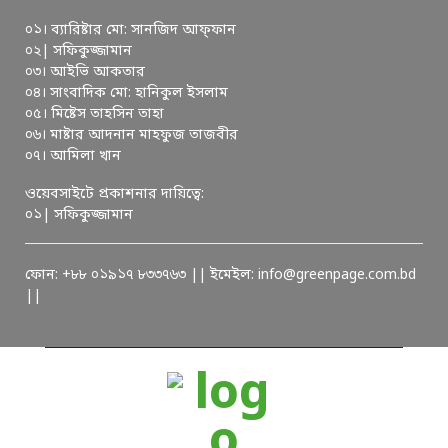
০১। ব্যারিষ্টার মো: সানজিদ আফ্ফান
০২| সফিকুজ্জামান
০৩। আইভি আকতার
০৪। সাংবাদিক মো: হানিকুল ইসলাম
০৫। মিষ্টেস তাহসিন তাহা
০৬। মাষ্টার আদনান মাহফুজ তাজবীর
০৭। আমিলা খান
ওয়েবসাইটে প্রকাশনার দায়িত্বে:
০১| সফিকুজ্জামান
ফোন: +৮৮ ০১৯১৭ ৮৩৩৭৬৩ || ইমেইল: info@greenpage.com.bd
||