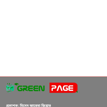
প্রকাশক: মিসেস ফাতেমা জিন্নাত