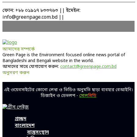
ফোন: +৮৮ ০১৯১৭ ৮৩৩৭৬৩ || ইমেইল:
info@greenpage.com.bd ||
আমাদের সম্পর্কে
Green Page is the Environment focused online news portal of
Bangladeshi and Bengali website in the world.
আমাদের সাথে যোগাযোগ করুন:
contact@greenpage.com.bd
অনুসরণ করুন
Facebook
Twitter
Linkedin
Youtube
এই ওয়েবসাইটের কোনো লেখা ও ভিডিও অনুমতি ছাড়া ব্যবহার বেআইনি।
ডিজাইন ও ডেভলপ -
সোল
বিডি
Facebook
Twitter
Linkedin
Youtube
প্রচ্ছদ
বাংলাদেশ
বাস্তুসংস্থান