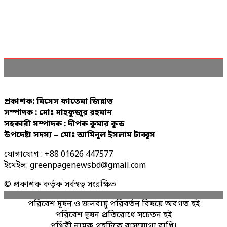
প্রকাশক: মিসেস ফাতেমা জিন্নাত
সম্পাদক : মোঃ মাহফুজুর রহমান
সহকারী সম্পাদক : দীপক কুমার কুন্ড
উপদেষ্টা সদস্য – মোঃ আমিনুল ইসলাম টাব্বুস
যোগাযোগ : +88 01626 447577
ইমেইল: greenpagenewsbd@gmail.com
© প্রকাশক কর্তৃক সর্বস্বত্ব সংরক্ষিত
পরিবেশ দূষন ও জলবায়ু পরিবর্তন বিষয়ে অবগত হই
পরিবেশ দূষন প্রতিরোধে সচেতন হই
পৃথিবী নামক গ্রহটিকে বাসযোগ্য রাখি।