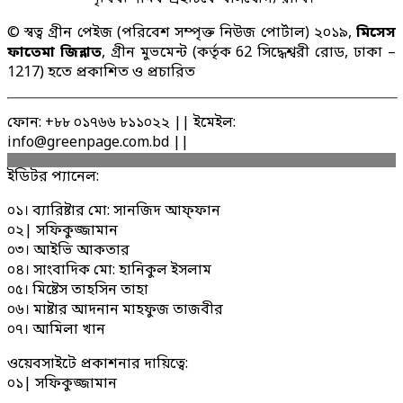
© স্বত্ব গ্রীন পেইজ (পরিবেশ সম্পৃক্ত নিউজ পোর্টাল) ২০১৯,
মিসেস
ফাতেমা জিন্নাত
, গ্রীন মুভমেন্ট (কর্তৃক 62 সিদ্ধেশ্বরী রোড, ঢাকা –
1217) হতে প্রকাশিত ও প্রচারিত
ফোন: +৮৮ ০১৭৬৬ ৮১১০২২ || ইমেইল:
info@greenpage.com.bd ||
ইডিটর প্যানেল:
০১। ব্যারিষ্টার মো: সানজিদ আফ্ফান
০২| সফিকুজ্জামান
০৩। আইভি আকতার
০৪। সাংবাদিক মো: হানিকুল ইসলাম
০৫। মিষ্টেস তাহসিন তাহা
০৬। মাষ্টার আদনান মাহফুজ তাজবীর
০৭। আমিলা খান
ওয়েবসাইটে প্রকাশনার দায়িত্বে:
০১| সফিকুজ্জামান