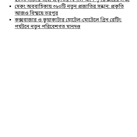
মেকং অববাহিকায় ৩৮০টি নতুন প্রজাতির সন্ধান: প্রকৃতি
আজও বিস্ময়ে ভরপুর
কক্সবাজার ও কুয়াকাটার হোটেল-মোটেলে গ্রিন রেটিং:
পর্যটনে নতুন পরিবেশগত মানদণ্ড