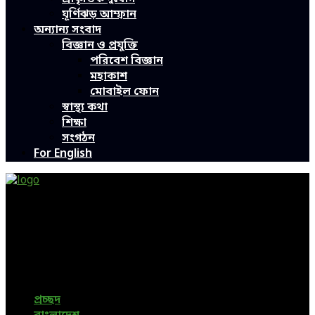
ঘূর্ণিঝড় আম্ফান
অন্যান্য সংবাদ
বিজ্ঞান ও প্রযুক্তি
পরিবেশ বিজ্ঞান
মহাকাশ
মোবাইল ফোন
স্বাস্থ্য কথা
শিক্ষা
সংগঠন
For English
Green Page | Only One Environment News Portal in
Bangladesh
Bangladeshi News, International News, Environmental
News, Bangla News, Latest News, Special News, Sports
News, All Bangladesh Local News and Every Situation of
the world are available in this Bangla News Website.
প্রচ্ছদ