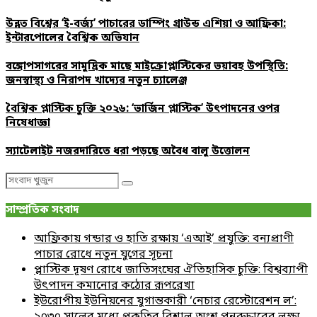
উন্নত বিশ্বের ‘ই-বর্জ্য’ পাচারের ডাম্পিং গ্রাউন্ড এশিয়া ও আফ্রিকা:
ইন্টারপোলের বৈশ্বিক অভিযান
বঙ্গোপসাগরের সামুদ্রিক মাছে মাইক্রোপ্লাস্টিকের ভয়াবহ উপস্থিতি:
জনস্বাস্থ্য ও নিরাপদ খাদ্যের নতুন চ্যালেঞ্জ
বৈশ্বিক প্লাস্টিক চুক্তি ২০২৬: ‘ভার্জিন প্লাস্টিক’ উৎপাদনের ওপর
নিষেধাজ্ঞা
স্যাটেলাইট নজরদারিতে ধরা পড়ছে অবৈধ বালু উত্তোলন
Search
Search
for:
সাম্প্রতিক সংবাদ
আফ্রিকায় গন্ডার ও হাতি রক্ষায় ‘এআই’ প্রযুক্তি: বন্যপ্রাণী
পাচার রোধে নতুন যুগের সূচনা
প্লাস্টিক দূষণ রোধে জাতিসংঘের ঐতিহাসিক চুক্তি: বিশ্বব্যাপী
উৎপাদন কমানোর কঠোর রূপরেখা
ইউরোপীয় ইউনিয়নের যুগান্তকারী ‘নেচার রেস্টোরেশন ল’:
২০৩০ সালের মধ্যে প্রকৃতির বিশাল অংশ পুনরুদ্ধারের লক্ষ্য