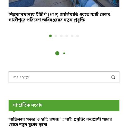
ক
শিল্পকারখানায় ইটিপি (ETP) জালিয়াতি ধরতে স্মার্ট সেন্সর:
প
গাজীপুরে পরিবেশ অধিদপ্তরের নতুন প্রযুক্তি
ও
S
e
a
S
r
c
E
h
সাম্প্রতিক সংবাদ
f
A
o
আফ্রিকায় গন্ডার ও হাতি রক্ষায় ‘এআই’ প্রযুক্তি: বন্যপ্রাণী পাচার
r
R
রোধে নতুন যুগের সূচনা