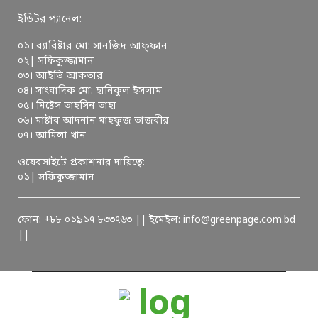
ইডিটর প্যানেল:
০১। ব্যারিষ্টার মো: সানজিদ আফ্ফান
০২| সফিকুজ্জামান
০৩। আইভি আকতার
০৪। সাংবাদিক মো: হানিকুল ইসলাম
০৫। মিষ্টেস তাহসিন তাহা
০৬। মাষ্টার আদনান মাহফুজ তাজবীর
০৭। আমিলা খান
ওয়েবসাইটে প্রকাশনার দায়িত্বে:
০১| সফিকুজ্জামান
ফোন: +৮৮ ০১৯১৭ ৮৩৩৭৬৩ || ইমেইল: info@greenpage.com.bd
||