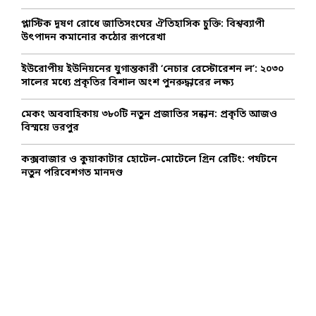
:
C
প্লাস্টিক দূষণ রোধে জাতিসংঘের ঐতিহাসিক চুক্তি: বিশ্বব্যাপী
উৎপাদন কমানোর কঠোর রূপরেখা
H
ইউরোপীয় ইউনিয়নের যুগান্তকারী ‘নেচার রেস্টোরেশন ল’: ২০৩০
সালের মধ্যে প্রকৃতির বিশাল অংশ পুনরুদ্ধারের লক্ষ্য
মেকং অববাহিকায় ৩৮০টি নতুন প্রজাতির সন্ধান: প্রকৃতি আজও
বিস্ময়ে ভরপুর
কক্সবাজার ও কুয়াকাটার হোটেল-মোটেলে গ্রিন রেটিং: পর্যটনে
নতুন পরিবেশগত মানদণ্ড