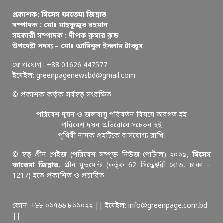
প্রকাশক: মিসেস ফাতেমা জিন্নাত
সম্পাদক : মোঃ মাহফুজুর রহমান
সহকারী সম্পাদক : দীপক কুমার কুন্ড
উপদেষ্টা সদস্য – মোঃ আমিনুল ইসলাম টাব্বুস
যোগাযোগ : +88 01626 447577
ইমেইল: greenpagenewsbd@gmail.com
© প্রকাশক কর্তৃক সর্বস্বত্ব সংরক্ষিত
পরিবেশ দূষন ও জলবায়ু পরিবর্তন বিষয়ে অবগত হই
পরিবেশ দূষন প্রতিরোধে সচেতন হই
পৃথিবী নামক গ্রহটিকে বাসযোগ্য রাখি।
© স্বত্ব গ্রীন পেইজ (পরিবেশ সম্পৃক্ত নিউজ পোর্টাল) ২০১৯,
মিসেস
ফাতেমা জিন্নাত
, গ্রীন মুভমেন্ট (কর্তৃক 62 সিদ্ধেশ্বরী রোড, ঢাকা –
1217) হতে প্রকাশিত ও প্রচারিত
ফোন: +৮৮ ০১৭৬৬ ৮১১০২২ || ইমেইল: info@greenpage.com.bd
||