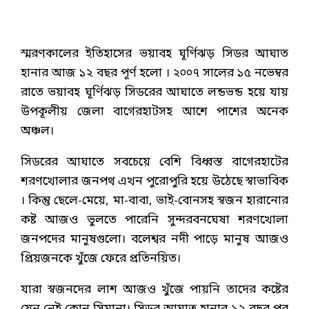
স্মরণকালের ইতিহাসের ভয়াবহ ঘূর্ণিঝড় সিডর আঘাত
হানার আজ ১২ বছর পূর্ণ হলো । ২০০৭ সালের ১৫ নভেম্বর
রাতে ভয়াবহ ঘূর্ণিঝড় সিডরের আঘাতে লন্ডভন্ড হয়ে যায়
উপকূলীয় জেলা বাগেরহাটসহ আশে পাশের অনেক
অঞ্চল।
সিডরের আঘাতে সবচেয়ে বেশি বিধ্বস্ত বাগেরহাটের
শরণখোলার জনপথ এখন পুরোপুরি হয়ে উঠেছে স্বাভাবিক
। কিন্তু ছেলে-মেয়ে, মা-বাবা, ভাই-বোনসহ স্বজন হারানোর
কষ্ট আজও ভুলতে পারেনি সুন্দরবনঘেষা শরণখোলা
জনপদের মানুষগুলো। বলেশ্বর নদী পাড়ে মানুষ আজও
প্রিয়জনকে খুঁজে ফেরে প্রতিনয়িত।
যারা স্বজনদের লাশ আজও খুঁজে পায়নি তাদের কষ্টের