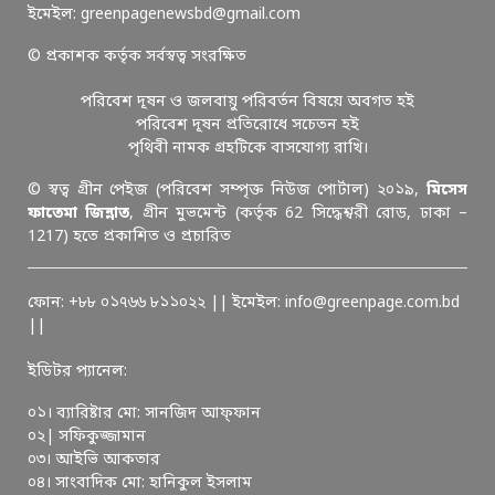
ইমেইল: greenpagenewsbd@gmail.com
© প্রকাশক কর্তৃক সর্বস্বত্ব সংরক্ষিত
পরিবেশ দূষন ও জলবায়ু পরিবর্তন বিষয়ে অবগত হই
পরিবেশ দূষন প্রতিরোধে সচেতন হই
পৃথিবী নামক গ্রহটিকে বাসযোগ্য রাখি।
© স্বত্ব গ্রীন পেইজ (পরিবেশ সম্পৃক্ত নিউজ পোর্টাল) ২০১৯,
মিসেস
ফাতেমা জিন্নাত
, গ্রীন মুভমেন্ট (কর্তৃক 62 সিদ্ধেশ্বরী রোড, ঢাকা –
1217) হতে প্রকাশিত ও প্রচারিত
ফোন: +৮৮ ০১৭৬৬ ৮১১০২২ || ইমেইল: info@greenpage.com.bd
||
ইডিটর প্যানেল:
০১। ব্যারিষ্টার মো: সানজিদ আফ্ফান
০২| সফিকুজ্জামান
০৩। আইভি আকতার
০৪। সাংবাদিক মো: হানিকুল ইসলাম