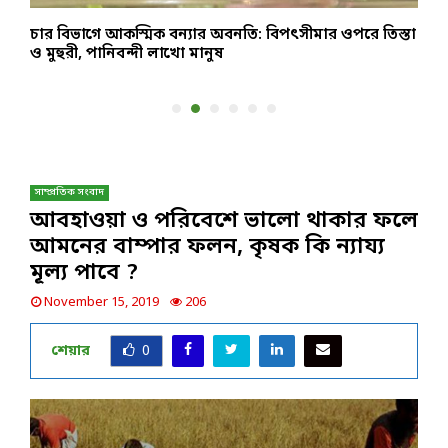
-
চার বিভাগে আকস্মিক বন্যার অবনতি: বিপৎসীমার ওপরে তিস্তা
চ
ও মুহুরী, পানিবন্দী লাখো মানুষ
প
সাম্প্রতিক সংবাদ
আবহাওয়া ও পরিবেশে ভালো থাকার ফলে
আমনের বাম্পার ফলন, কৃষক কি ন্যায্য
মূল্য পাবে ?
November 15, 2019
206
শেয়ার
0