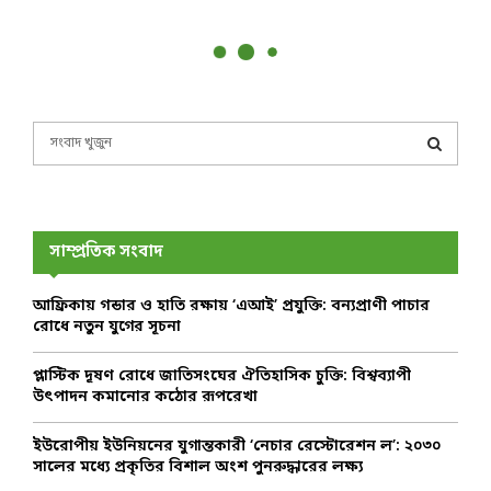
S
e
a
S
r
c
E
h
সাম্প্রতিক সংবাদ
f
A
o
আফ্রিকায় গন্ডার ও হাতি রক্ষায় ‘এআই’ প্রযুক্তি: বন্যপ্রাণী পাচার
r
R
রোধে নতুন যুগের সূচনা
:
C
প্লাস্টিক দূষণ রোধে জাতিসংঘের ঐতিহাসিক চুক্তি: বিশ্বব্যাপী
উৎপাদন কমানোর কঠোর রূপরেখা
H
ইউরোপীয় ইউনিয়নের যুগান্তকারী ‘নেচার রেস্টোরেশন ল’: ২০৩০
সালের মধ্যে প্রকৃতির বিশাল অংশ পুনরুদ্ধারের লক্ষ্য