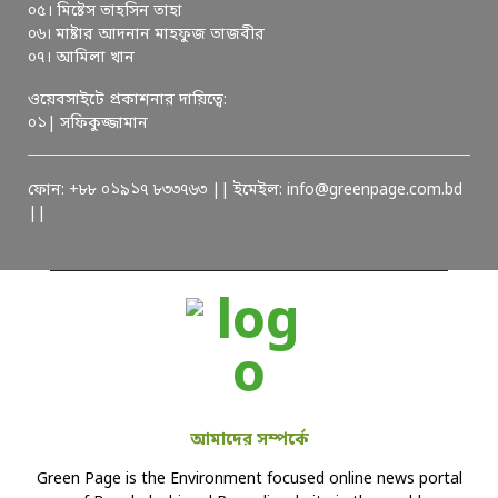
০৫। মিষ্টেস তাহসিন তাহা
০৬। মাষ্টার আদনান মাহফুজ তাজবীর
০৭। আমিলা খান
ওয়েবসাইটে প্রকাশনার দায়িত্বে:
০১| সফিকুজ্জামান
ফোন: +৮৮ ০১৯১৭ ৮৩৩৭৬৩ || ইমেইল: info@greenpage.com.bd
||
আমাদের সম্পর্কে
Green Page is the Environment focused online news portal