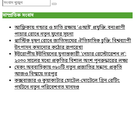
Search
Search
for:
সাম্প্রতিক সংবাদ
আফ্রিকায় গন্ডার ও হাতি রক্ষায় ‘এআই’ প্রযুক্তি: বন্যপ্রাণী
পাচার রোধে নতুন যুগের সূচনা
প্লাস্টিক দূষণ রোধে জাতিসংঘের ঐতিহাসিক চুক্তি: বিশ্বব্যাপী
উৎপাদন কমানোর কঠোর রূপরেখা
ইউরোপীয় ইউনিয়নের যুগান্তকারী ‘নেচার রেস্টোরেশন ল’:
২০৩০ সালের মধ্যে প্রকৃতির বিশাল অংশ পুনরুদ্ধারের লক্ষ্য
মেকং অববাহিকায় ৩৮০টি নতুন প্রজাতির সন্ধান: প্রকৃতি
আজও বিস্ময়ে ভরপুর
কক্সবাজার ও কুয়াকাটার হোটেল-মোটেলে গ্রিন রেটিং:
পর্যটনে নতুন পরিবেশগত মানদণ্ড