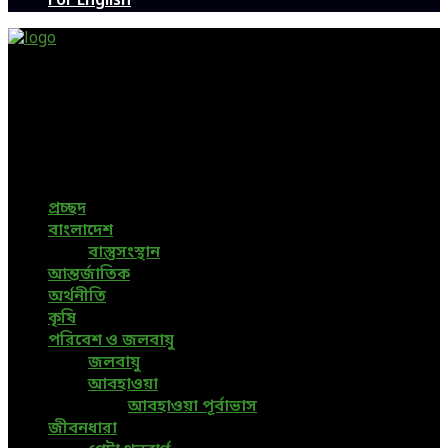
For English
Green Page | Only One Environment News Portal in
Bangladesh
Bangladeshi News, International News, Environmental
News, Bangla News, Latest News, Special News, Sports
News, All Bangladesh Local News and Every Situation of
the world are available in this Bangla News Website.
প্রচ্ছদ
বাংলাদেশ
বাস্তুসংস্থান
আন্তর্জাতিক
অর্থনীতি
কৃষি
পরিবেশ ও জলবায়ু
জলবায়ু
আবহাওয়া
আবহাওয়া পূর্বাভাস
জীবনধারা