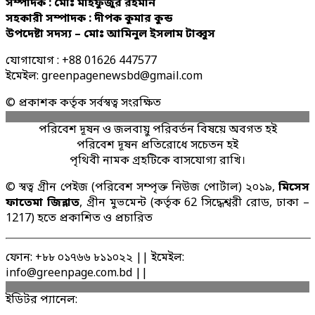
সম্পাদক : মোঃ মাহফুজুর রহমান
সহকারী সম্পাদক : দীপক কুমার কুন্ড
উপদেষ্টা সদস্য – মোঃ আমিনুল ইসলাম টাব্বুস
যোগাযোগ : +88 01626 447577
ইমেইল: greenpagenewsbd@gmail.com
© প্রকাশক কর্তৃক সর্বস্বত্ব সংরক্ষিত
পরিবেশ দূষন ও জলবায়ু পরিবর্তন বিষয়ে অবগত হই
পরিবেশ দূষন প্রতিরোধে সচেতন হই
পৃথিবী নামক গ্রহটিকে বাসযোগ্য রাখি।
© স্বত্ব গ্রীন পেইজ (পরিবেশ সম্পৃক্ত নিউজ পোর্টাল) ২০১৯,
মিসেস
ফাতেমা জিন্নাত
, গ্রীন মুভমেন্ট (কর্তৃক 62 সিদ্ধেশ্বরী রোড, ঢাকা –
1217) হতে প্রকাশিত ও প্রচারিত
ফোন: +৮৮ ০১৭৬৬ ৮১১০২২ || ইমেইল:
info@greenpage.com.bd ||
ইডিটর প্যানেল: