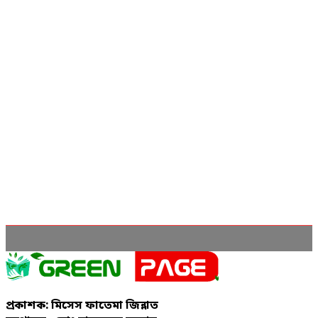
প্রকাশক: মিসেস ফাতেমা জিন্নাত