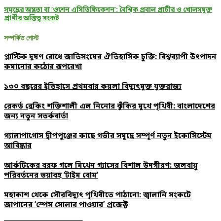
সমুদ্রের অম্লতা বা ‘ওশেন এসিডিফিকেশন’: বৈশ্বিক প্রবাল প্রাচীর ও খোলসযুক্ত
প্রাণীর অস্তিত্ব সংকট
সম্পর্কিত পোস্ট
প্লাস্টিক দূষণ রোধে জাতিসংঘের ঐতিহাসিক চুক্তি: বিশ্বব্যাপী উৎপাদন
কমানোর কঠোর রূপরেখা
১৩০ বছরের ইতিহাসে প্রথমবার কয়লা বিদ্যুৎমুক্ত যুক্তরাজ্য
রেকর্ড ব্রেকিং শক্তিশালী এল নিনোর ঝুঁকির মুখে পৃথিবী: বাংলাদেশের
জন্য নতুন সতর্কবার্তা
গ্যালাপাগোস দ্বীপপুঞ্জের কাছে গভীর সমুদ্রে সম্পূর্ণ নতুন ইকোসিস্টেম
আবিষ্কার
আর্কটিকের বরফ গলে মিথেন গ্যাসের বিশাল উদগীরণ: জলবায়ু
পরিবর্তনের ভয়াবহ ‘টাইম বোম’
মহাকাশ থেকে সৌরবিদ্যুৎ পৃথিবীতে পাঠানো: জ্বালানি সংকটে
জাপানের ‘স্পেস সোলার পাওয়ার’ প্রজেক্ট