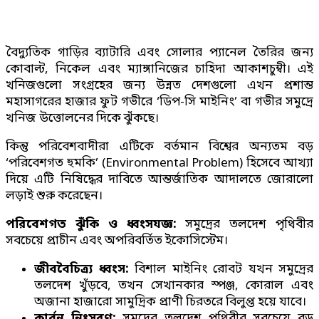
বৈদ্যুতিক গাড়ির ব্যাটারি এবং সোলার প্যানেল তৈরির জন্য
কোবাল্ট, নিকেল এবং ম্যাঙ্গানিজের চাহিদা আকাশচুম্বী। এই
খনিজগুলো সংগ্রহের জন্য উন্নত দেশগুলো এখন প্রশান্ত
মহাসাগরের হাজার ফুট গভীরে ‘ডিপ-সি মাইনিং’ বা গভীর সমুদ্রে
খনিজ উত্তোলনের দিকে ঝুঁকছে।
কিন্তু পরিবেশবাদীরা এটিকে বর্তমান বিশ্বের অন্যতম বড়
‘পরিবেশগত হুমকি’ (Environmental Problem) হিসেবে আখ্যা
দিয়ে এটি নিষিদ্ধের দাবিতে আন্তর্জাতিক আদালতে জোরালো
লড়াই শুরু করেছেন।
পরিবেশগত ঝুঁকি ও ধ্বংসযজ্ঞ:
সমুদ্রের তলদেশ পৃথিবীর
সবচেয়ে প্রাচীন এবং অপরিবর্তিত ইকোসিস্টেম।
জীববৈচিত্র্য ধ্বংস:
বিশাল মাইনিং রোবট যখন সমুদ্রের
তলদেশ খুঁড়বে, তখন সেখানকার স্পঞ্জ, কোরাল এবং
অজানা হাজারো সামুদ্রিক প্রাণী চিরতরে বিলুপ্ত হয়ে যাবে।
কার্বন নিঃসরণ:
সমুদ্রের তলদেশ পৃথিবীর সবচেয়ে বড়