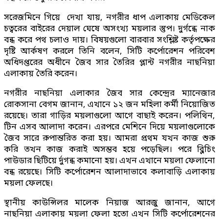
সরেজমিনে গিয়ে দেখা যায়, নগরীর ধাপ এলাকায় মেডিকেল
চত্বরের বাইরের দেয়াল ঘেষে অসংখ্য ময়লার স্তুপ। দুর্গন্ধে নাক
বন্ধ করে পথ চলাও দায়। বিষয়গুলো বারবার সংশ্লিষ্ট কর্তৃপক্ষের
দৃষ্টি আর্কষণ করলে তিনি বলেন, সিটি কর্পোরেশন পরিবেশ
অধিদপ্তরের অধীনে জৈব সার তৈরির প্লান্ট নগরীর নাছনিয়া
এলাকায় তৈরি করেন।
নগরীর নাছনিয়া এলাকার জৈব সার কেন্দ্রের ম্যানেজার
রোকসানা বেগম জানান, এখানে ১২ জন মহিলা কর্মী নিয়োজিত
রয়েছে। তারা গাড়ির ময়লাগুলো আগে বাছাই করেন। পলিথিন,
টিন এসব আলাদা করেন। এরপরে মেশিনে দিয়ে ময়লাগুলোকে
জৈব সারে রুপান্তরিত করা হয়। আমরা প্রথম যখন কাজ শুরু
করি তখন কাজ করাই অসম্ভব হয়ে পড়েছিল। পরে ব্লিচিং
পাউডার ছিটিয়ে র্দুগন্ধ কমানো হয়। এখন এখানে ময়লা ফেলানো
বন্ধ রয়েছে। সিটি কর্পোরেশন আলাদাভাবে কলাবাড়ি এলাকায়
ময়লা ফেলছে।
স্থানীয় কাউন্সিলর মালেক নিয়াজ আরজু জানান, আগে
নাছনিয়া এলাকায় ময়লা ফেলা হতো এখন সিটি কর্পোরেশনের