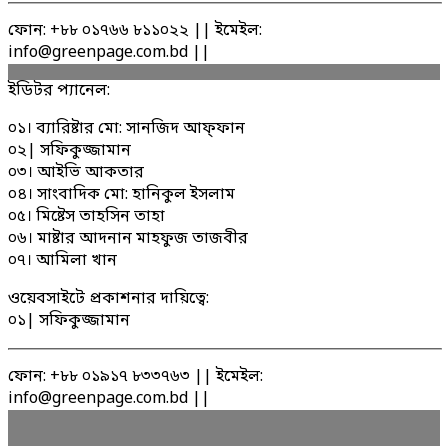
ফোন: +৮৮ ০১৭৬৬ ৮১১০২২ || ইমেইল:
info@greenpage.com.bd ||
ইডিটর প্যানেল:
০১। ব্যারিষ্টার মো: সানজিদ আফ্ফান
০২| সফিকুজ্জামান
০৩। আইভি আকতার
০৪। সাংবাদিক মো: হানিকুল ইসলাম
০৫। মিষ্টেস তাহসিন তাহা
০৬। মাষ্টার আদনান মাহফুজ তাজবীর
০৭। আমিলা খান
ওয়েবসাইটে প্রকাশনার দায়িত্বে:
০১| সফিকুজ্জামান
ফোন: +৮৮ ০১৯১৭ ৮৩৩৭৬৩ || ইমেইল:
info@greenpage.com.bd ||