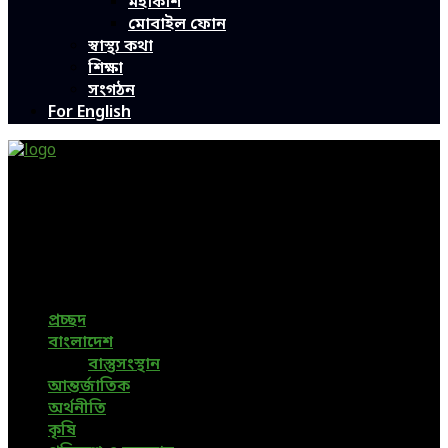
মহাকাশ
মোবাইল ফোন
স্বাস্থ্য কথা
শিক্ষা
সংগঠন
For English
Green Page | Only One Environment News Portal in
Bangladesh
Bangladeshi News, International News, Environmental
News, Bangla News, Latest News, Special News, Sports
News, All Bangladesh Local News and Every Situation of
the world are available in this Bangla News Website.
প্রচ্ছদ
বাংলাদেশ
বাস্তুসংস্থান
আন্তর্জাতিক
অর্থনীতি
কৃষি