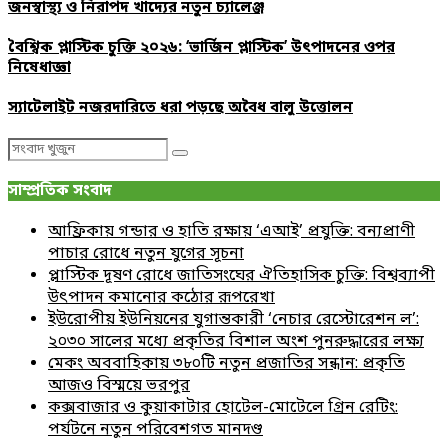
জনস্বাস্থ্য ও নিরাপদ খাদ্যের নতুন চ্যালেঞ্জ
বৈশ্বিক প্লাস্টিক চুক্তি ২০২৬: ‘ভার্জিন প্লাস্টিক’ উৎপাদনের ওপর
নিষেধাজ্ঞা
স্যাটেলাইট নজরদারিতে ধরা পড়ছে অবৈধ বালু উত্তোলন
Search
Search
for:
সাম্প্রতিক সংবাদ
আফ্রিকায় গন্ডার ও হাতি রক্ষায় ‘এআই’ প্রযুক্তি: বন্যপ্রাণী
পাচার রোধে নতুন যুগের সূচনা
প্লাস্টিক দূষণ রোধে জাতিসংঘের ঐতিহাসিক চুক্তি: বিশ্বব্যাপী
উৎপাদন কমানোর কঠোর রূপরেখা
ইউরোপীয় ইউনিয়নের যুগান্তকারী ‘নেচার রেস্টোরেশন ল’:
২০৩০ সালের মধ্যে প্রকৃতির বিশাল অংশ পুনরুদ্ধারের লক্ষ্য
মেকং অববাহিকায় ৩৮০টি নতুন প্রজাতির সন্ধান: প্রকৃতি
আজও বিস্ময়ে ভরপুর
কক্সবাজার ও কুয়াকাটার হোটেল-মোটেলে গ্রিন রেটিং:
পর্যটনে নতুন পরিবেশগত মানদণ্ড