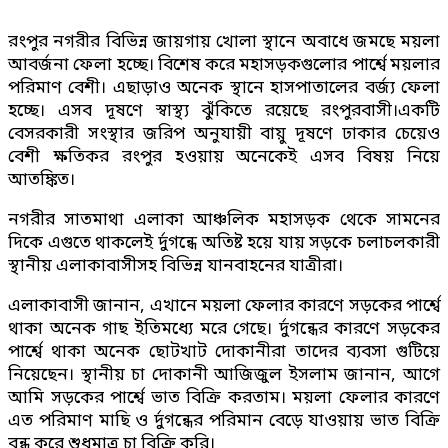
রংপুর নগরীর বিভিন্ন জায়গায় খোলা স্থানে অবাধে জমছে ময়লা
আবর্জনা ফেলা হচ্ছে। বিশেষ করে মহাসড়কগুলোর পার্শ্বে ময়লার
পরিমাণ বেশী। এছাড়াও অনেক স্থানে হাসপাতালের বর্জ্য ফেলা
হচ্ছে। এসব দূষণে স্বাস্থ্য ঝুঁকিতে রয়েছে রংপুরবাসী।একটি
বেসরকারী সংস্থার জরিপ অনুযায়ী বায়ু দূষণে ঢাকার চেয়েও
বেশী ক্ষতিকর রংপুর হওয়ায় অনেকেই এসব বিষয় নিয়ে
আতঙ্কিত।
নগরীর সাতমাথা এলাকা আঞ্চলিক মহাসড়ক থেকে সামনের
দিকে এগুতে থাকলেই র্দুগন্ধে অতিষ্ট হয়ে যায় সড়কে চলাচলকারী
স্থানীয় এলাকাবাসীসহ বিভিন্ন যানবাহনের যাত্রীরা।
এলাকাবাসী জানান, এখানে ময়লা ফেলার কারণে সড়কের পার্শ্বে
থাকা অনেক গাছ ইতিমধ্যে মরে গেছে। র্দুগন্ধের কারণে সড়কের
পার্শ্বে থাকা অনেক ছোটখাট দোকানীরা তাদের ব্যবসা গুটিয়ে
নিয়েছেন। স্থানীয় চা দোকানী আজিজুল ইসলাম জানান, আগে
আমি সড়কের পার্শ্বে ভাত বিক্রি করতাম। ময়লা ফেলার কারণে
এত পরিমাণ মাছি ও র্দুগন্ধের পরিমান বেড়ে যাওয়ায় ভাত বিক্রি
বন্ধ করে শুধুমাত্র চা বিক্রি করি।