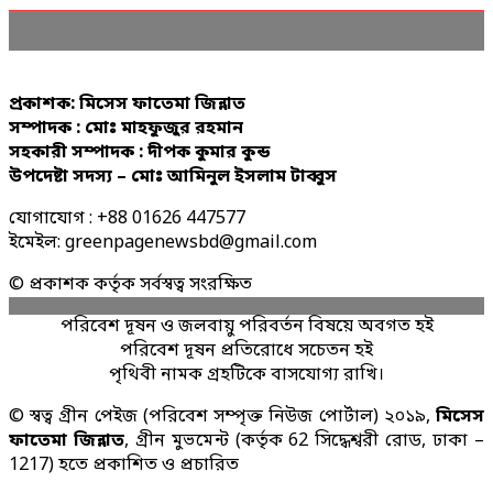
প্রকাশক: মিসেস ফাতেমা জিন্নাত
সম্পাদক : মোঃ মাহফুজুর রহমান
সহকারী সম্পাদক : দীপক কুমার কুন্ড
উপদেষ্টা সদস্য – মোঃ আমিনুল ইসলাম টাব্বুস
যোগাযোগ : +88 01626 447577
ইমেইল: greenpagenewsbd@gmail.com
© প্রকাশক কর্তৃক সর্বস্বত্ব সংরক্ষিত
পরিবেশ দূষন ও জলবায়ু পরিবর্তন বিষয়ে অবগত হই
পরিবেশ দূষন প্রতিরোধে সচেতন হই
পৃথিবী নামক গ্রহটিকে বাসযোগ্য রাখি।
© স্বত্ব গ্রীন পেইজ (পরিবেশ সম্পৃক্ত নিউজ পোর্টাল) ২০১৯,
মিসেস
ফাতেমা জিন্নাত
, গ্রীন মুভমেন্ট (কর্তৃক 62 সিদ্ধেশ্বরী রোড, ঢাকা –
1217) হতে প্রকাশিত ও প্রচারিত