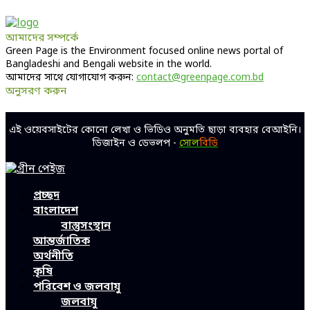
আমাদের সম্পর্কে
Green Page is the Environment focused online news portal of
Bangladeshi and Bengali website in the world.
আমাদের সাথে যোগাযোগ করুন:
contact@greenpage.com.bd
অনুসরণ করুন
Facebook
Twitter
Linkedin
Youtube
এই ওয়েবসাইটের কোনো লেখা ও ভিডিও অনুমতি ছাড়া ব্যবহার বেআইনি।
ডিজাইন ও ডেভলপ -
সোল
বিডি
Facebook
Twitter
Linkedin
Youtube
প্রচ্ছদ
বাংলাদেশ
বাস্তুসংস্থান
আন্তর্জাতিক
অর্থনীতি
কৃষি
পরিবেশ ও জলবায়ু
জলবায়ু