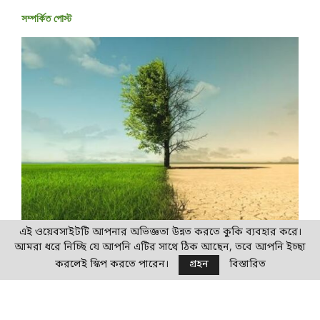
সম্পর্কিত পোস্ট
এই ওয়েবসাইটটি আপনার অভিজ্ঞতা উন্নত করতে কুকি ব্যবহার করে।
ইউরোপীয় ইউনিয়নের যুগান্তকারী ‘নেচার রেস্টোরেশন ল’:
শ
আমরা ধরে নিচ্ছি যে আপনি এটির সাথে ঠিক আছেন, তবে আপনি ইচ্ছা
২০৩০ সালের মধ্যে প্রকৃতির বিশাল অংশ পুনরুদ্ধারের লক্ষ্য
ঘ
করলেই স্কিপ করতে পারেন।
গ্রহন
বিস্তারিত