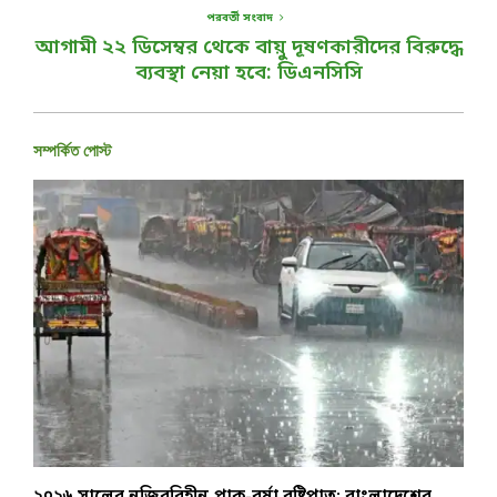
পরবর্তী সংবাদ
আগামী ২২ ডিসেম্বর থেকে বায়ু দূষণকারীদের বিরুদ্ধে
ব্যবস্থা নেয়া হবে: ডিএনসিসি
সম্পর্কিত পোস্ট
২০২৬ সালের নজিরবিহীন প্রাক-বর্ষা বৃষ্টিপাত: বাংলাদেশের
ঢ