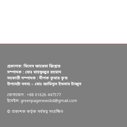
প্রকাশক: মিসেস ফাতেমা জিন্নাত
সম্পাদক : মোঃ মাহফুজুর রহমান
সহকারী সম্পাদক : দীপক কুমার কুন্ড
উপদেষ্টা সদস্য – মোঃ আমিনুল ইসলাম টাব্বুস
যোগাযোগ : +88 01626 447577
ইমেইল: greenpagenewsbd@gmail.com
© প্রকাশক কর্তৃক সর্বস্বত্ব সংরক্ষিত