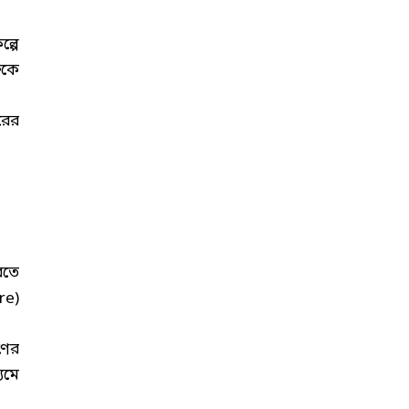
্পে
িকে
রের
রতে
re)
ণের
যমে