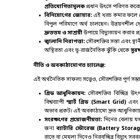
প্রতিযোগিতামূলক
প্রধান উৎসে পরিণত করে
বিনিয়োগের জোয়ার:
এই খরচ কমার ফলে বেসর
বিপুল পরিমাণে অর্থ ঢালছেন। উন্নয়নশীল দেশ
দ্রুততম ও সাশ্রয়ী
উপায়ে বিদ্যুতায়ন করার প্
জ্বালানি নিরাপত্তা:
সৌরশক্তির সস্তা এবং স্থ
অস্থিরতা এবং ভূ-রাজনৈতিক ঝুঁকি থেকে
সুরক
নীতি ও অবকাঠামোগত চ্যালেঞ্জ:
এই অর্থনৈতিক সাফল্য সত্ত্বেও, সৌরশক্তির পূর্ণ সম্ভাবন
গ্রিড আধুনিকায়ন:
সৌরশক্তির বিচ্ছিন্ন উৎপ
বিশ্বব্যাপী
স্মার্ট গ্রিড (Smart Grid)
এবং আ
অভাব প্রকট। এই অবকাঠামো দ্রুত আধুনিকায়ন 
সংরক্ষণের প্রয়োজনীয়তা:
দিনের বেলায় যখন
জন্য
ব্যাটারি স্টোরেজ (Battery Storage)
রাতে বা মেঘলা দিনেও নিরবচ্ছিন্ন বিদ্যুৎ সরব