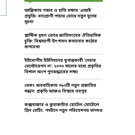
f
A
আফ্রিকায় গন্ডার ও হাতি রক্ষায় ‘এআই’
o
প্রযুক্তি: বন্যপ্রাণী পাচার রোধে নতুন যুগের
r
R
সূচনা
:
C
প্লাস্টিক দূষণ রোধে জাতিসংঘের ঐতিহাসিক
চুক্তি: বিশ্বব্যাপী উৎপাদন কমানোর কঠোর
H
রূপরেখা
ইউরোপীয় ইউনিয়নের যুগান্তকারী ‘নেচার
রেস্টোরেশন ল’: ২০৩০ সালের মধ্যে প্রকৃতির
বিশাল অংশ পুনরুদ্ধারের লক্ষ্য
মেকং অববাহিকায় ৩৮০টি নতুন প্রজাতির
সন্ধান: প্রকৃতি আজও বিস্ময়ে ভরপুর
কক্সবাজার ও কুয়াকাটার হোটেল-মোটেলে
গ্রিন রেটিং: পর্যটনে নতুন পরিবেশগত মানদণ্ড