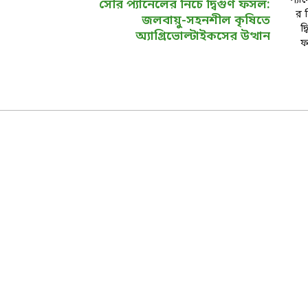
সৌর প্যানেলের নিচে দ্বিগুণ ফসল:
জলবায়ু-সহনশীল কৃষিতে
অ্যাগ্রিভোল্টাইকসের উত্থান