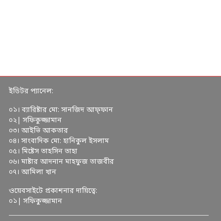
ইডিটর প্যানেল:
০১। ব্যারিষ্টার মো: সানজিদ আফ্ফান
০২| সফিকুজ্জামান
০৩। আইভি আকতার
০৪। সাংবাদিক মো: হানিকুল ইসলাম
০৫। মিষ্টেস তাহসিন তাহা
০৬। মাষ্টার আদনান মাহফুজ তাজবীর
০৭। আমিলা খান
ওয়েবসাইটে প্রকাশনার দায়িত্বে:
০১| সফিকুজ্জামান