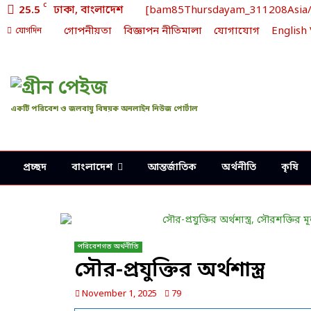
C
25.5
ঢাকা, বাংলাদেশ
[bam85Thursdayam_311208Asia/Dh
গোপনীয়তা
বিজ্ঞাপন নীতিমালা
যোগাযোগ
English
যোগদিন
একটি পরিবেশ ও জলবায়ু বিষয়ক অনলাইন নিউজ পোর্টাল
প্রচ্ছদ
বাংলাদেশ
আন্তর্জাতিক
অর্থনীতি
কৃষি
পরিবেশগত অর্থনীতি
সৌর-প্রযুক্তির অর্থশাস্ত্র
November 1, 2025
79