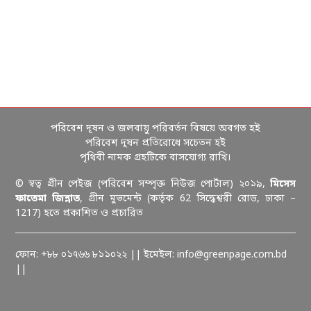
পরিবেশ দূষন ও জলবায়ু পরিবর্তন বিষয়ে অবগত হই
পরিবেশ দূষন প্রতিরোধে সচেতন হই
পৃথিবী নামক গ্রহটিকে বাসযোগ্য রাখি।
© স্বত্ব গ্রীন পেইজ (পরিবেশ সম্পৃক্ত নিউজ পোর্টাল) ২০১৯,
মিসেস
ফাতেমা জিন্নাত
, গ্রীন মুভমেন্ট (কর্তৃক 62 সিদ্ধেশ্বরী রোড, ঢাকা –
1217) হতে প্রকাশিত ও প্রচারিত
ফোন: +৮৮ ০১৭৬৬ ৮১১০২২ || ইমেইল: info@greenpage.com.bd
||