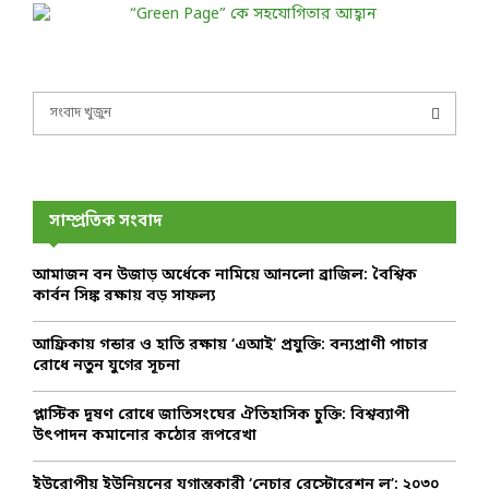
S
e
a
S
r
c
E
h
সাম্প্রতিক সংবাদ
f
A
o
আমাজন বন উজাড় অর্ধেকে নামিয়ে আনলো ব্রাজিল: বৈশ্বিক
r
R
কার্বন সিঙ্ক রক্ষায় বড় সাফল্য
:
C
আফ্রিকায় গন্ডার ও হাতি রক্ষায় ‘এআই’ প্রযুক্তি: বন্যপ্রাণী পাচার
রোধে নতুন যুগের সূচনা
H
প্লাস্টিক দূষণ রোধে জাতিসংঘের ঐতিহাসিক চুক্তি: বিশ্বব্যাপী
উৎপাদন কমানোর কঠোর রূপরেখা
ইউরোপীয় ইউনিয়নের যুগান্তকারী ‘নেচার রেস্টোরেশন ল’: ২০৩০