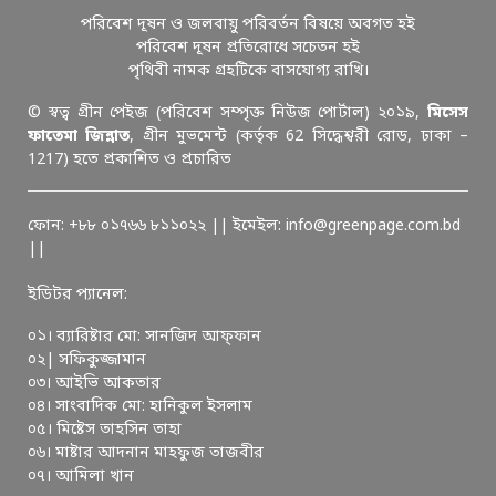
পরিবেশ দূষন ও জলবায়ু পরিবর্তন বিষয়ে অবগত হই
পরিবেশ দূষন প্রতিরোধে সচেতন হই
পৃথিবী নামক গ্রহটিকে বাসযোগ্য রাখি।
© স্বত্ব গ্রীন পেইজ (পরিবেশ সম্পৃক্ত নিউজ পোর্টাল) ২০১৯,
মিসেস
ফাতেমা জিন্নাত
, গ্রীন মুভমেন্ট (কর্তৃক 62 সিদ্ধেশ্বরী রোড, ঢাকা –
1217) হতে প্রকাশিত ও প্রচারিত
ফোন: +৮৮ ০১৭৬৬ ৮১১০২২ || ইমেইল: info@greenpage.com.bd
||
ইডিটর প্যানেল:
০১। ব্যারিষ্টার মো: সানজিদ আফ্ফান
০২| সফিকুজ্জামান
০৩। আইভি আকতার
০৪। সাংবাদিক মো: হানিকুল ইসলাম
০৫। মিষ্টেস তাহসিন তাহা
০৬। মাষ্টার আদনান মাহফুজ তাজবীর
০৭। আমিলা খান