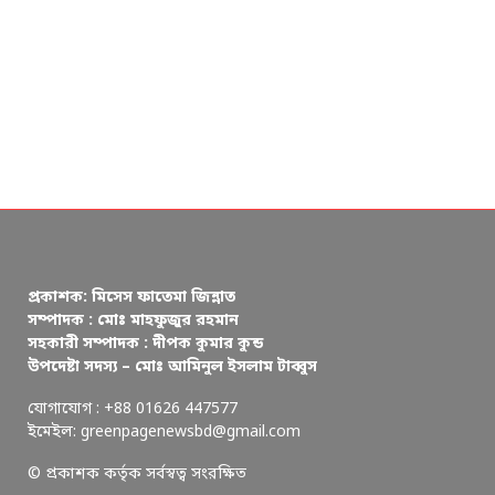
প্রকাশক: মিসেস ফাতেমা জিন্নাত
সম্পাদক : মোঃ মাহফুজুর রহমান
সহকারী সম্পাদক : দীপক কুমার কুন্ড
উপদেষ্টা সদস্য – মোঃ আমিনুল ইসলাম টাব্বুস
যোগাযোগ : +88 01626 447577
ইমেইল: greenpagenewsbd@gmail.com
© প্রকাশক কর্তৃক সর্বস্বত্ব সংরক্ষিত