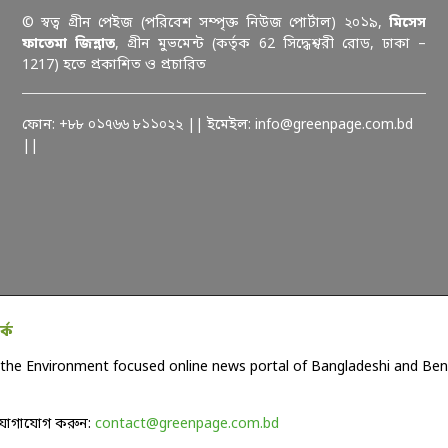
© স্বত্ব গ্রীন পেইজ (পরিবেশ সম্পৃক্ত নিউজ পোর্টাল) ২০১৯,
মিসেস
ফাতেমা জিন্নাত
, গ্রীন মুভমেন্ট (কর্তৃক 62 সিদ্ধেশ্বরী রোড, ঢাকা –
1217) হতে প্রকাশিত ও প্রচারিত
ফোন: +৮৮ ০১৭৬৬ ৮১১০২২ || ইমেইল: info@greenpage.com.bd
||
কে
the Environment focused online news portal of Bangladeshi and Beng
যোগাযোগ করুন:
contact@greenpage.com.bd