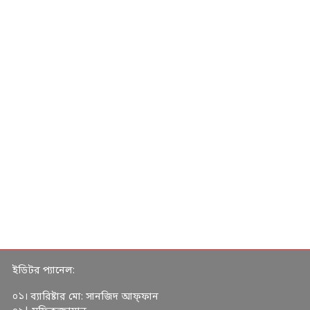
ইডিটর প্যানেল:
০১। ব্যারিষ্টার মো: সানজিদ আফ্ফান