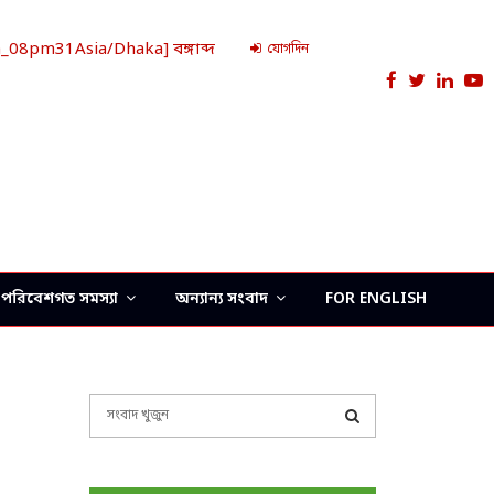
08pm31Asia/Dhaka] বঙ্গাব্দ
যোগদিন
Facebook
Twitter
Link
Y
পরিবেশগত সমস্যা
অন্যান্য সংবাদ
FOR ENGLISH
S
e
a
S
r