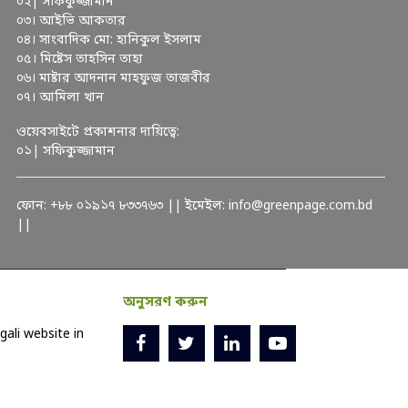
০২| সফিকুজ্জামান
০৩। আইভি আকতার
০৪। সাংবাদিক মো: হানিকুল ইসলাম
০৫। মিষ্টেস তাহসিন তাহা
০৬। মাষ্টার আদনান মাহফুজ তাজবীর
০৭। আমিলা খান
ওয়েবসাইটে প্রকাশনার দায়িত্বে:
০১| সফিকুজ্জামান
ফোন: +৮৮ ০১৯১৭ ৮৩৩৭৬৩ || ইমেইল: info@greenpage.com.bd
||
অনুসরণ করুন
ali website in