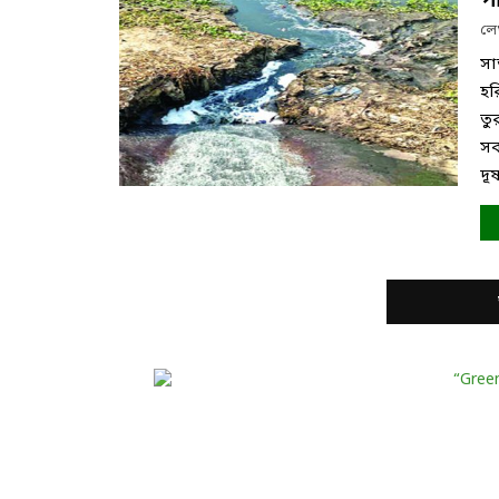
প
ল
সা
হর
তু
সব
দূ