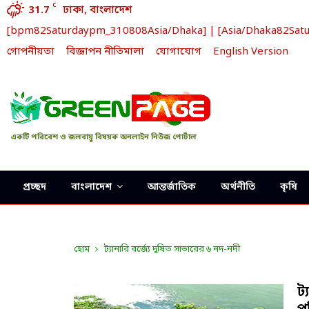
C
31.7
ঢাকা, বাংলাদেশ
[bpm82Saturdaypm_310808Asia/Dhaka] | [Asia/Dhaka82Saturd
গোপনীয়তা
বিজ্ঞাপন নীতিমালা
যোগাযোগ
English Version
একটি পরিবেশ ও জলবায়ু বিষয়ক অনলাইন নিউজ পোর্টাল
প্রচ্ছদ
বাংলাদেশ
আন্তর্জাতিক
অর্থনীতি
কৃষি
হোম
ট্যানারি বর্জ্যে দূষিত সাভারের ৬ নদ-নদী
ট