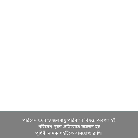
পরিবেশ দূষন ও জলবায়ু পরিবর্তন বিষয়ে অবগত হই
পরিবেশ দূষন প্রতিরোধে সচেতন হই
পৃথিবী নামক গ্রহটিকে বাসযোগ্য রাখি।