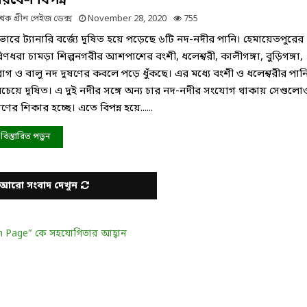
রিবেশ বিপন্ন
েখক
গ্রীন পেইজ ডেক্স
November 28, 2020
755
ভারে ট্যানারি বর্জ্যে দূষিত হয়ে পড়েছে ৬টি নদ-নদীর পানি। হেমায়েতপুরের
িণধরা চামড়া শিল্পনগরীর আশপাশের বংশী, ধলেশ্বরী, কালীগঙ্গা, বুড়িগঙ্গা,
রাগ ও বালু নদ দূষণের কবলে পড়ে ধুঁকছে। এর মধ্যে বংশী ও ধলেশ্বরীর পান
চেয়ে দূষিত। এ দুই নদীর সঙ্গে অন্য চার নদ-নদীর সংযোগ থাকায় সেগুলো
ষণের শিকার হচ্ছে। এতে বিপন্ন হয়ে......
বিস্তারিত পড়ুন
আরো সংবাদ দেখুন