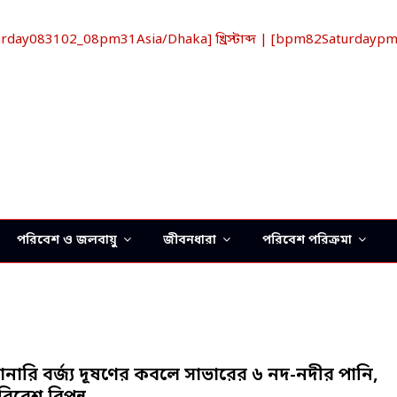
ay083102_08pm31Asia/Dhaka] খ্রিস্টাব্দ | [bpm82Saturdaypm_
পরিবেশ ও জলবায়ু
জীবনধারা
পরিবেশ পরিক্রমা
্যানারি বর্জ্য দূষণের কবলে সাভারের ৬ নদ-নদীর পানি,