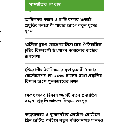
c
E
সাম্প্রতিক সংবাদ
h
f
A
আফ্রিকায় গন্ডার ও হাতি রক্ষায় ‘এআই’
o
প্রযুক্তি: বন্যপ্রাণী পাচার রোধে নতুন যুগের
r
R
সূচনা
ি
:
C
ও
প্লাস্টিক দূষণ রোধে জাতিসংঘের ঐতিহাসিক
চুক্তি: বিশ্বব্যাপী উৎপাদন কমানোর কঠোর
H
রূপরেখা
ইউরোপীয় ইউনিয়নের যুগান্তকারী ‘নেচার
রেস্টোরেশন ল’: ২০৩০ সালের মধ্যে প্রকৃতির
বিশাল অংশ পুনরুদ্ধারের লক্ষ্য
মেকং অববাহিকায় ৩৮০টি নতুন প্রজাতির
সন্ধান: প্রকৃতি আজও বিস্ময়ে ভরপুর
কক্সবাজার ও কুয়াকাটার হোটেল-মোটেলে
গ্রিন রেটিং: পর্যটনে নতুন পরিবেশগত মানদণ্ড