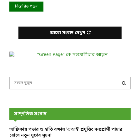
বিস্তারিত পড়ুন
আরো সংবাদ দেখুন
S
e
a
S
r
c
E
h
সাম্প্রতিক সংবাদ
f
A
o
আফ্রিকায় গন্ডার ও হাতি রক্ষায় ‘এআই’ প্রযুক্তি: বন্যপ্রাণী পাচার
r
R
রোধে নতুন যুগের সূচনা
: