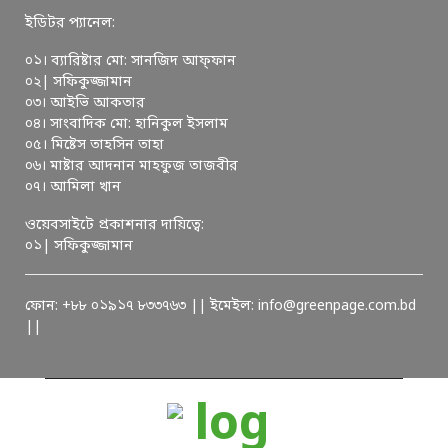
ইডিটর প্যানেল:
০১। ব্যারিষ্টার মো: সানজিদ আফ্ফান
০২| সফিকুজ্জামান
০৩। আইভি আকতার
০৪। সাংবাদিক মো: হানিকুল ইসলাম
০৫। মিষ্টেস তাহসিন তাহা
০৬। মাষ্টার আদনান মাহফুজ তাজবীর
০৭। আমিলা খান
ওয়েবসাইটে প্রকাশনার দায়িত্বে:
০১| সফিকুজ্জামান
ফোন: +৮৮ ০১৯১৭ ৮৩৩৭৬৩ || ইমেইল: info@greenpage.com.bd
||