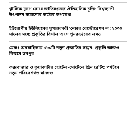
C
প্লাস্টিক দূষণ রোধে জাতিসংঘের ঐতিহাসিক চুক্তি: বিশ্বব্যাপী
উৎপাদন কমানোর কঠোর রূপরেখা
H
ইউরোপীয় ইউনিয়নের যুগান্তকারী ‘নেচার রেস্টোরেশন ল’: ২০৩০
সালের মধ্যে প্রকৃতির বিশাল অংশ পুনরুদ্ধারের লক্ষ্য
মেকং অববাহিকায় ৩৮০টি নতুন প্রজাতির সন্ধান: প্রকৃতি আজও
বিস্ময়ে ভরপুর
কক্সবাজার ও কুয়াকাটার হোটেল-মোটেলে গ্রিন রেটিং: পর্যটনে
নতুন পরিবেশগত মানদণ্ড