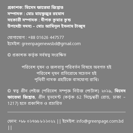
প্রকাশক: মিসেস ফাতেমা জিন্নাত
সম্পাদক : মোঃ মাহফুজুর রহমান
সহকারী সম্পাদক : দীপক কুমার কুন্ড
উপদেষ্টা সদস্য – মোঃ আমিনুল ইসলাম টাব্বুস
যোগাযোগ : +88 01626 447577
ইমেইল: greenpagenewsbd@gmail.com
© প্রকাশক কর্তৃক সর্বস্বত্ব সংরক্ষিত
পরিবেশ দূষন ও জলবায়ু পরিবর্তন বিষয়ে অবগত হই
পরিবেশ দূষন প্রতিরোধে সচেতন হই
পৃথিবী নামক গ্রহটিকে বাসযোগ্য রাখি।
© স্বত্ব গ্রীন পেইজ (পরিবেশ সম্পৃক্ত নিউজ পোর্টাল) ২০১৯,
মিসেস
ফাতেমা জিন্নাত
, গ্রীন মুভমেন্ট (কর্তৃক 62 সিদ্ধেশ্বরী রোড, ঢাকা –
1217) হতে প্রকাশিত ও প্রচারিত
ফোন: +৮৮ ০১৭৬৬ ৮১১০২২ || ইমেইল: info@greenpage.com.bd
||