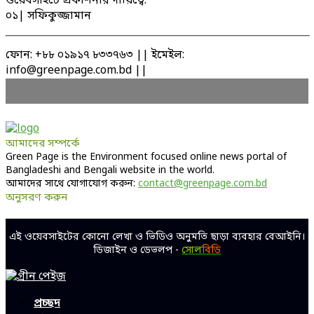
ওয়েবসাইটে প্রকাশনার দায়িত্বে:
০১| সফিকুজ্জামান
ফোন: +৮৮ ০১৯১৭ ৮৩৩৭৬৩ || ইমেইল:
info@greenpage.com.bd ||
আমাদের সম্পর্কে
Green Page is the Environment focused online news portal of
Bangladeshi and Bengali website in the world.
আমাদের সাথে যোগাযোগ করুন:
contact@greenpage.com.bd
অনুসরণ করুন
Facebook
Twitter
Linkedin
Youtube
এই ওয়েবসাইটের কোনো লেখা ও ভিডিও অনুমতি ছাড়া ব্যবহার বেআইনি।
ডিজাইন ও ডেভলপ -
সোল
বিডি
Facebook
Twitter
Linkedin
Youtube
প্রচ্ছদ