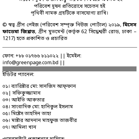
পরিবেশ দূষন প্রতিরোধে সচেতন হই
পৃথিবী নামক গ্রহটিকে বাসযোগ্য রাখি।
© স্বত্ব গ্রীন পেইজ (পরিবেশ সম্পৃক্ত নিউজ পোর্টাল) ২০১৯,
মিসেস
ফাতেমা জিন্নাত
, গ্রীন মুভমেন্ট (কর্তৃক 62 সিদ্ধেশ্বরী রোড, ঢাকা –
1217) হতে প্রকাশিত ও প্রচারিত
ফোন: +৮৮ ০১৭৬৬ ৮১১০২২ || ইমেইল:
info@greenpage.com.bd ||
ইডিটর প্যানেল:
০১। ব্যারিষ্টার মো: সানজিদ আফ্ফান
০২| সফিকুজ্জামান
০৩। আইভি আকতার
০৪। সাংবাদিক মো: হানিকুল ইসলাম
০৫। মিষ্টেস তাহসিন তাহা
০৬। মাষ্টার আদনান মাহফুজ তাজবীর
০৭। আমিলা খান