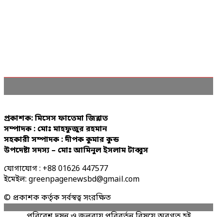
প্রকাশক: মিসেস ফাতেমা জিন্নাত
সম্পাদক : মোঃ মাহফুজুর রহমান
সহকারী সম্পাদক : দীপক কুমার কুন্ড
উপদেষ্টা সদস্য – মোঃ আমিনুল ইসলাম টাব্বুস
যোগাযোগ : +88 01626 447577
ইমেইল: greenpagenewsbd@gmail.com
© প্রকাশক কর্তৃক সর্বস্বত্ব সংরক্ষিত
পরিবেশ দূষন ও জলবায়ু পরিবর্তন বিষয়ে অবগত হই