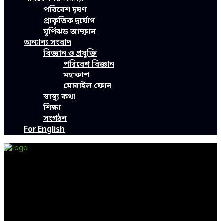
পরিবেশ দূষণ
প্রাকৃতিক দুর্যোগ
ঘূর্ণিঝড় আম্ফান
অন্যান্য সংবাদ
বিজ্ঞান ও প্রযুক্তি
পরিবেশ বিজ্ঞান
মহাকাশ
মোবাইল ফোন
স্বাস্থ্য কথা
শিক্ষা
সংগঠন
For English
Green Page | Only One Environment News Portal in
Bangladesh
Bangladeshi News, International News, Environmental
News, Bangla News, Latest News, Special News, Sports
News, All Bangladesh Local News and Every Situation of
the world are available in this Bangla News Website.