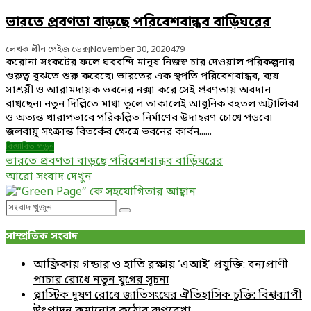
ভারতে প্রবণতা বাড়ছে পরিবেশবান্ধব বাড়িঘরের
লেখক
গ্রীন পেইজ ডেক্স
November 30, 2020
479
করোনা সংকটের ফলে ঘরবন্দি মানুষ নিজস্ব চার দেওয়াল পরিকল্পনার
গুরুত্ব বুঝতে শুরু করেছে৷ ভারতের এক স্থপতি পরিবেশবান্ধব, ব্যয়
সাশ্রয়ী ও আরামদায়ক ভবনের নক্সা করে সেই প্রবণতায় অবদান
রাখছেন৷ নতুন দিল্লিতে মাথা তুলে তাকালেই আধুনিক বহুতল অট্টালিকা
ও অত্যন্ত খারাপভাবে পরিকল্পিত নির্মাণের উদাহরণ চোখে পড়বে৷
জলবায়ু সংক্রান্ত বিতর্কের ক্ষেত্রে ভবনের কার্বন......
বিস্তারিত পড়ুন
ভারতে প্রবণতা বাড়ছে পরিবেশবান্ধব বাড়িঘরের
আরো সংবাদ দেখুন
Search
Search
for:
সাম্প্রতিক সংবাদ
আফ্রিকায় গন্ডার ও হাতি রক্ষায় ‘এআই’ প্রযুক্তি: বন্যপ্রাণী
পাচার রোধে নতুন যুগের সূচনা
প্লাস্টিক দূষণ রোধে জাতিসংঘের ঐতিহাসিক চুক্তি: বিশ্বব্যাপী
উৎপাদন কমানোর কঠোর রূপরেখা