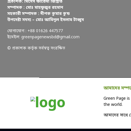
প্রকাশক: মিসেস ফাতেমা জিন্নাত
সম্পাদক : মোঃ মাহফুজুর রহমান
সহকারী সম্পাদক : দীপক কুমার কুন্ড
উপদেষ্টা সদস্য – মোঃ আমিনুল ইসলাম টাব্বুস
যোগাযোগ : +88 01626 447577
ইমেইল: greenpagenewsbd@gmail.com
© প্রকাশক কর্তৃক সর্বস্বত্ব সংরক্ষিত
আমাদের সম্পর্
Green Page is 
the world.
আমাদের সাথে 