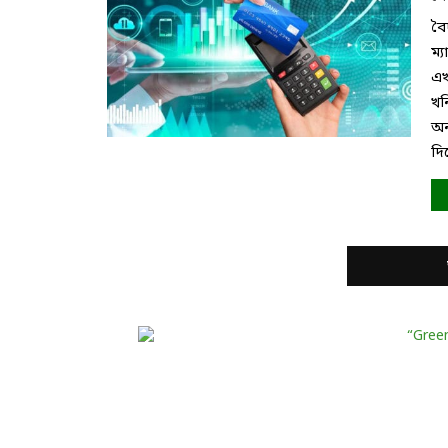
বৈ
ম্
এখ
খন
অন
দিয়