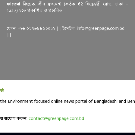
ফাতেমা জিন্নাত
, গ্রীন মুভমেন্ট (কর্তৃক 62 সিদ্ধেশ্বরী রোড, ঢাকা –
1217) হতে প্রকাশিত ও প্রচারিত
ফোন: +৮৮ ০১৭৬৬ ৮১১০২২ || ইমেইল: info@greenpage.com.bd
||
কে
the Environment focused online news portal of Bangladeshi and Beng
যোগাযোগ করুন:
contact@greenpage.com.bd