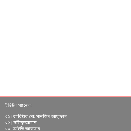
ইডিটর প্যানেল:
০১। ব্যারিষ্টার মো: সানজিদ আফ্ফান
০২| সফিকুজ্জামান
০৩। আইভি আকতার