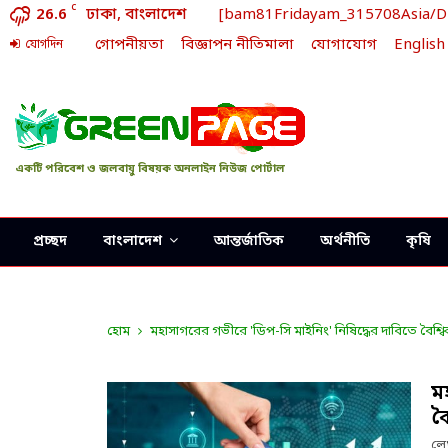
C
26.6
ঢাকা, বাংলাদেশ
[bam81Fridayam_315708Asia/Dhak
গোপনীয়তা
বিজ্ঞাপন নীতিমালা
যোগাযোগ
English
যোগদিন
একটি পরিবেশ ও জলবায়ু বিষয়ক অনলাইন নিউজ পোর্টাল
প্রচ্ছদ
বাংলাদেশ
আন্তর্জাতিক
অর্থনীতি
কৃষি
হোম
মহাসাগরের গভীরে 'ডিপ-সি মাইনিং' নিষিদ্ধের দাবিতে বৈশ
ম
ব
ল