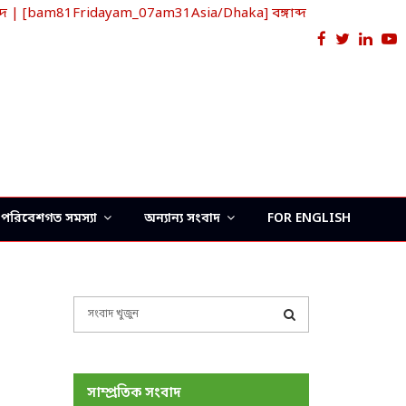
দ | [bam81Fridayam_07am31Asia/Dhaka] বঙ্গাব্দ
Facebook
Twitter
Link
Y
পরিবেশগত সমস্যা
অন্যান্য সংবাদ
FOR ENGLISH
S
e
a
S
r
c
E
সাম্প্রতিক সংবাদ
h