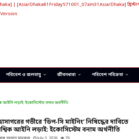
a] | [Asia/Dhaka81Friday571001_07am31Asia/Dhaka] খ্রিস্টাব্
 Version
পরিবেশ ও জলবায়ু
জীবনধারা
পরিবেশ পরিক্রমা
্বিক আইনি লড়াই: ইকোসিস্টেম বনাম অর্থনীতি
হাসাগরের গভীরে ‘ডিপ-সি মাইনিং’ নিষিদ্ধের দাবিতে
ৈশ্বিক আইনি লড়াই: ইকোসিস্টেম বনাম অর্থনীতি
েখক
রহমান মাহফুজ
July 3, 2026
79