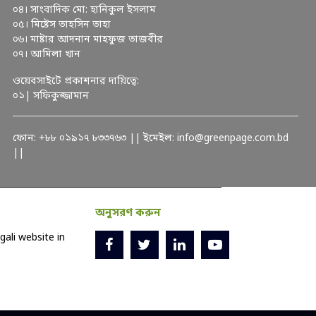
০৪। সাংবাদিক মো: হানিকুল ইসলাম
০৫। মিষ্টেস তাহসিন তাহা
০৬। মাষ্টার আদনান মাহফুজ তাজবীর
০৭। আমিলা খান
ওয়েবসাইটে প্রকাশনার দায়িত্বে:
০১| সফিকুজ্জামান
ফোন: +৮৮ ০১৯১৭ ৮৩৩৭৬৩ || ইমেইল: info@greenpage.com.bd
||
অনুসরণ করুন
ali website in