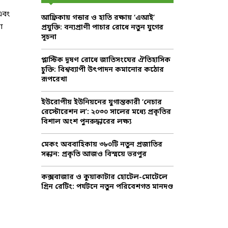
f
A
এবং
আফ্রিকায় গন্ডার ও হাতি রক্ষায় ‘এআই’
o
ো
প্রযুক্তি: বন্যপ্রাণী পাচার রোধে নতুন যুগের
r
R
সূচনা
:
C
প্লাস্টিক দূষণ রোধে জাতিসংঘের ঐতিহাসিক
চুক্তি: বিশ্বব্যাপী উৎপাদন কমানোর কঠোর
H
রূপরেখা
ইউরোপীয় ইউনিয়নের যুগান্তকারী ‘নেচার
রেস্টোরেশন ল’: ২০৩০ সালের মধ্যে প্রকৃতির
বিশাল অংশ পুনরুদ্ধারের লক্ষ্য
মেকং অববাহিকায় ৩৮০টি নতুন প্রজাতির
সন্ধান: প্রকৃতি আজও বিস্ময়ে ভরপুর
কক্সবাজার ও কুয়াকাটার হোটেল-মোটেলে
গ্রিন রেটিং: পর্যটনে নতুন পরিবেশগত মানদণ্ড