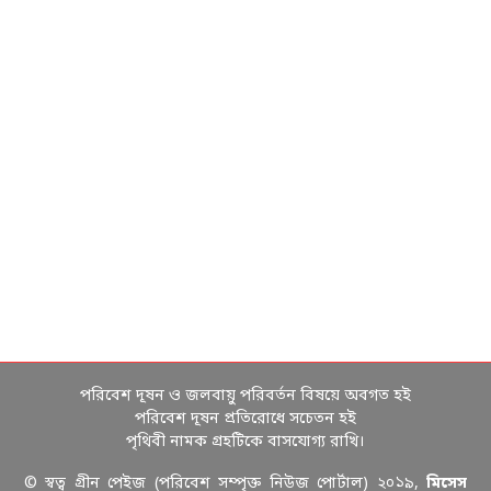
পরিবেশ দূষন ও জলবায়ু পরিবর্তন বিষয়ে অবগত হই
পরিবেশ দূষন প্রতিরোধে সচেতন হই
পৃথিবী নামক গ্রহটিকে বাসযোগ্য রাখি।
© স্বত্ব গ্রীন পেইজ (পরিবেশ সম্পৃক্ত নিউজ পোর্টাল) ২০১৯,
মিসেস