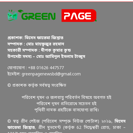
প্রকাশক: মিসেস ফাতেমা জিন্নাত
সম্পাদক : মোঃ মাহফুজুর রহমান
সহকারী সম্পাদক : দীপক কুমার কুন্ড
উপদেষ্টা সদস্য – মোঃ আমিনুল ইসলাম টাব্বুস
যোগাযোগ : +88 01626 447577
ইমেইল: greenpagenewsbd@gmail.com
© প্রকাশক কর্তৃক সর্বস্বত্ব সংরক্ষিত
পরিবেশ দূষন ও জলবায়ু পরিবর্তন বিষয়ে অবগত হই
পরিবেশ দূষন প্রতিরোধে সচেতন হই
পৃথিবী নামক গ্রহটিকে বাসযোগ্য রাখি।
© স্বত্ব গ্রীন পেইজ (পরিবেশ সম্পৃক্ত নিউজ পোর্টাল) ২০১৯,
মিসেস
ফাতেমা জিন্নাত
, গ্রীন মুভমেন্ট (কর্তৃক 62 সিদ্ধেশ্বরী রোড, ঢাকা –