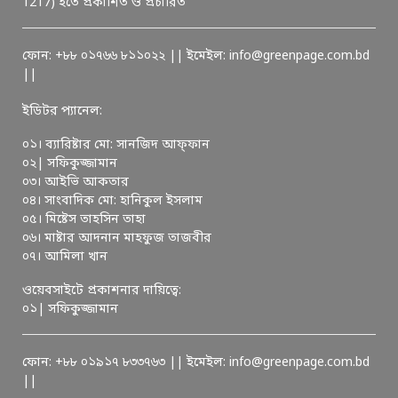
1217) হতে প্রকাশিত ও প্রচারিত
ফোন: +৮৮ ০১৭৬৬ ৮১১০২২ || ইমেইল: info@greenpage.com.bd
||
ইডিটর প্যানেল:
০১। ব্যারিষ্টার মো: সানজিদ আফ্ফান
০২| সফিকুজ্জামান
০৩। আইভি আকতার
০৪। সাংবাদিক মো: হানিকুল ইসলাম
০৫। মিষ্টেস তাহসিন তাহা
০৬। মাষ্টার আদনান মাহফুজ তাজবীর
০৭। আমিলা খান
ওয়েবসাইটে প্রকাশনার দায়িত্বে:
০১| সফিকুজ্জামান
ফোন: +৮৮ ০১৯১৭ ৮৩৩৭৬৩ || ইমেইল: info@greenpage.com.bd
||