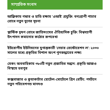
h
সাম্প্রতিক সংবাদ
f
A
o
আফ্রিকায় গন্ডার ও হাতি রক্ষায় ‘এআই’ প্রযুক্তি: বন্যপ্রাণী পাচার
r
R
রোধে নতুন যুগের সূচনা
:
C
প্লাস্টিক দূষণ রোধে জাতিসংঘের ঐতিহাসিক চুক্তি: বিশ্বব্যাপী
উৎপাদন কমানোর কঠোর রূপরেখা
H
ইউরোপীয় ইউনিয়নের যুগান্তকারী ‘নেচার রেস্টোরেশন ল’: ২০৩০
সালের মধ্যে প্রকৃতির বিশাল অংশ পুনরুদ্ধারের লক্ষ্য
মেকং অববাহিকায় ৩৮০টি নতুন প্রজাতির সন্ধান: প্রকৃতি আজও
বিস্ময়ে ভরপুর
কক্সবাজার ও কুয়াকাটার হোটেল-মোটেলে গ্রিন রেটিং: পর্যটনে
নতুন পরিবেশগত মানদণ্ড