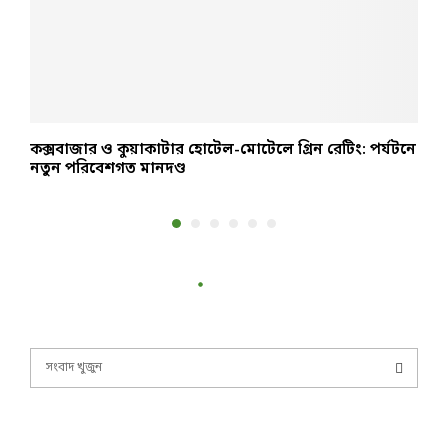
কক্সবাজার ও কুয়াকাটার হোটেল-মোটেলে গ্রিন রেটিং: পর্যটনে
ঢ
নতুন পরিবেশগত মানদণ্ড
খ
S
e
a
S
r
c
E