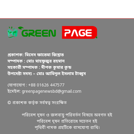
প্রকাশক: মিসেস ফাতেমা জিন্নাত
সম্পাদক : মোঃ মাহফুজুর রহমান
সহকারী সম্পাদক : দীপক কুমার কুন্ড
উপদেষ্টা সদস্য – মোঃ আমিনুল ইসলাম টাব্বুস
যোগাযোগ : +88 01626 447577
ইমেইল: greenpagenewsbd@gmail.com
© প্রকাশক কর্তৃক সর্বস্বত্ব সংরক্ষিত
পরিবেশ দূষন ও জলবায়ু পরিবর্তন বিষয়ে অবগত হই
পরিবেশ দূষন প্রতিরোধে সচেতন হই
পৃথিবী নামক গ্রহটিকে বাসযোগ্য রাখি।