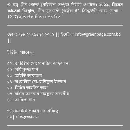
© স্বত্ব গ্রীন পেইজ (পরিবেশ সম্পৃক্ত নিউজ পোর্টাল) ২০১৯,
মিসেস
ফাতেমা জিন্নাত
, গ্রীন মুভমেন্ট (কর্তৃক 62 সিদ্ধেশ্বরী রোড, ঢাকা –
1217) হতে প্রকাশিত ও প্রচারিত
ফোন: +৮৮ ০১৭৬৬ ৮১১০২২ || ইমেইল: info@greenpage.com.bd
||
ইডিটর প্যানেল:
০১। ব্যারিষ্টার মো: সানজিদ আফ্ফান
০২| সফিকুজ্জামান
০৩। আইভি আকতার
০৪। সাংবাদিক মো: হানিকুল ইসলাম
০৫। মিষ্টেস তাহসিন তাহা
০৬। মাষ্টার আদনান মাহফুজ তাজবীর
০৭। আমিলা খান
ওয়েবসাইটে প্রকাশনার দায়িত্বে:
০১| সফিকুজ্জামান