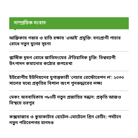
a
S
r
c
E
h
সাম্প্রতিক সংবাদ
f
A
o
আফ্রিকায় গন্ডার ও হাতি রক্ষায় ‘এআই’ প্রযুক্তি: বন্যপ্রাণী পাচার
r
R
রোধে নতুন যুগের সূচনা
:
C
প্লাস্টিক দূষণ রোধে জাতিসংঘের ঐতিহাসিক চুক্তি: বিশ্বব্যাপী
উৎপাদন কমানোর কঠোর রূপরেখা
H
ইউরোপীয় ইউনিয়নের যুগান্তকারী ‘নেচার রেস্টোরেশন ল’: ২০৩০
সালের মধ্যে প্রকৃতির বিশাল অংশ পুনরুদ্ধারের লক্ষ্য
মেকং অববাহিকায় ৩৮০টি নতুন প্রজাতির সন্ধান: প্রকৃতি আজও
বিস্ময়ে ভরপুর
কক্সবাজার ও কুয়াকাটার হোটেল-মোটেলে গ্রিন রেটিং: পর্যটনে
নতুন পরিবেশগত মানদণ্ড