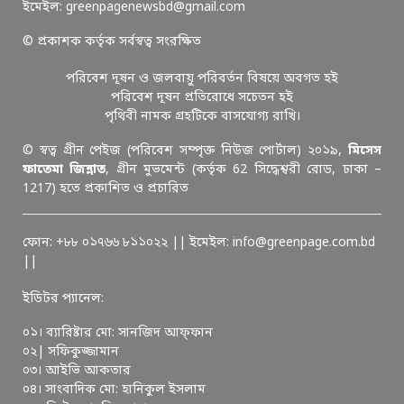
ইমেইল: greenpagenewsbd@gmail.com
© প্রকাশক কর্তৃক সর্বস্বত্ব সংরক্ষিত
পরিবেশ দূষন ও জলবায়ু পরিবর্তন বিষয়ে অবগত হই
পরিবেশ দূষন প্রতিরোধে সচেতন হই
পৃথিবী নামক গ্রহটিকে বাসযোগ্য রাখি।
© স্বত্ব গ্রীন পেইজ (পরিবেশ সম্পৃক্ত নিউজ পোর্টাল) ২০১৯,
মিসেস
ফাতেমা জিন্নাত
, গ্রীন মুভমেন্ট (কর্তৃক 62 সিদ্ধেশ্বরী রোড, ঢাকা –
1217) হতে প্রকাশিত ও প্রচারিত
ফোন: +৮৮ ০১৭৬৬ ৮১১০২২ || ইমেইল: info@greenpage.com.bd
||
ইডিটর প্যানেল:
০১। ব্যারিষ্টার মো: সানজিদ আফ্ফান
০২| সফিকুজ্জামান
০৩। আইভি আকতার
০৪। সাংবাদিক মো: হানিকুল ইসলাম