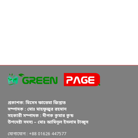
প্রকাশক: মিসেস ফাতেমা জিন্নাত
সম্পাদক : মোঃ মাহফুজুর রহমান
সহকারী সম্পাদক : দীপক কুমার কুন্ড
উপদেষ্টা সদস্য – মোঃ আমিনুল ইসলাম টাব্বুস
যোগাযোগ : +88 01626 447577