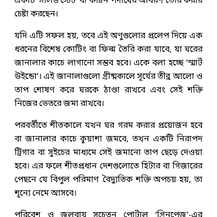
একটি ‘সলিড স্টেট’ বা কঠিন পদার্থের আবরণ তৈরি করার
চেষ্টা করছেন।
যদি এটি সফল হয়, তবে এই অণুগুলোর প্রলেপ দিয়ে এক
ধরনের বিশেষ কোটিং বা ফিল্ম তৈরি করা যাবে, যা ঘরের
জানালার কাচে লাগানো সম্ভব হবে। একে বলা হচ্ছে ‘স্মার্ট
উইন্ডো’। এই জানালাগুলো গ্রীষ্মকালে সূর্যের তীব্র আলো ও
তাপ শোষণ করে ঘরকে ঠাণ্ডা রাখবে এবং সেই শক্তি
নিজের ভেতরে জমা রাখবে।
পরবর্তীতে শীতকালে যখন ঘর গরম করার প্রয়োজন হবে
বা জানালার কাচে কুয়াশা জমবে, তখন একটি নিরাপদ
ট্রিগার বা সুইচের মাধ্যমে সেই জমানো তাপ ছেড়ে দেওয়া
হবে। এর ফলে শীতপ্রধান দেশগুলোতে হিটার বা গিজারের
পেছনে যে বিপুল পরিমাণ বৈদ্যুতিক শক্তি অপচয় হয়, তা
শূন্যে নেমে আসবে।
পরিবেশ ও জলবায়ু সচেতন পোর্টাল ‘গ্রিনপেজ’-এর