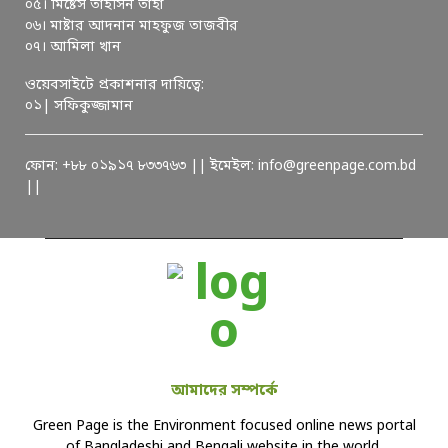
০৫। মিষ্টেস তাহসিন তাহা
০৬। মাষ্টার আদনান মাহফুজ তাজবীর
০৭। আমিলা খান
ওয়েবসাইটে প্রকাশনার দায়িত্বে:
০১| সফিকুজ্জামান
ফোন: +৮৮ ০১৯১৭ ৮৩৩৭৬৩ || ইমেইল: info@greenpage.com.bd
||
আমাদের সম্পর্কে
Green Page is the Environment focused online news portal
of Bangladeshi and Bengali website in the world.