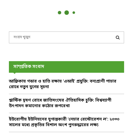
S
e
a
S
r
c
E
h
সাম্প্রতিক সংবাদ
f
A
o
আফ্রিকায় গন্ডার ও হাতি রক্ষায় ‘এআই’ প্রযুক্তি: বন্যপ্রাণী পাচার
r
R
রোধে নতুন যুগের সূচনা
:
C
প্লাস্টিক দূষণ রোধে জাতিসংঘের ঐতিহাসিক চুক্তি: বিশ্বব্যাপী
উৎপাদন কমানোর কঠোর রূপরেখা
H
ইউরোপীয় ইউনিয়নের যুগান্তকারী ‘নেচার রেস্টোরেশন ল’: ২০৩০
সালের মধ্যে প্রকৃতির বিশাল অংশ পুনরুদ্ধারের লক্ষ্য