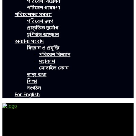
পরিবেশ বিশ্লেষন
পরিবেশ গবেষণা
পরিবেশগত সমস্যা
পরিবেশ দূষণ
প্রাকৃতিক দুর্যোগ
ঘূর্ণিঝড় আম্ফান
অন্যান্য সংবাদ
বিজ্ঞান ও প্রযুক্তি
পরিবেশ বিজ্ঞান
মহাকাশ
মোবাইল ফোন
স্বাস্থ্য কথা
শিক্ষা
সংগঠন
For English
Green Page | Only One Environment News Portal in
Bangladesh
Bangladeshi News, International News, Environmental
News, Bangla News, Latest News, Special News, Sports