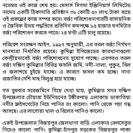
নভেম্বর ওই কাজ শেষ হয়। মেসার্স সিগমা ইঞ্জিনিয়ার্স লিমিটেড
নামের একটি ঠিকাদারি প্রতিষ্ঠান ৩৮ কোটি ৫০ লাখ টাকা ব্যয়ে
ওই প্রকল্পের কাজ সম্পন্ন করে। বর্জ্য পরিশোধনাগারটি রাসায়নিক
ও জৈবিক উভয় পদ্ধতিতে প্রতিদিন কমপক্ষে ১৫ হাজার ঘনমিটার
বর্জ্য পরিশোধন করতে পারে। ২৪ ঘণ্টা এটি চালু রয়েছে।
পরিবেশ সংরক্ষণ আইন, ১৯৯৭ অনুযায়ী, এর তরল বর্জ্য নির্গমণ
মানমাত্রা নির্ধারিত রয়েছে। কুমিল্লা ইপিজেডের কারখানাগুলো
কেন্দ্রীয়ভাবেই বর্জ্য পরিশোধনের সুযোগ পাচ্ছে। এরপরও তরল
বর্জ্য দক্ষিণ কুমিল্লার বিভিন্ন ফসলি জমি, নদী–নালা, পুকুর, বিল
ও জলাশয়ে চুইয়ে যাচ্ছে। এ কারণে ফসল কম হচ্ছে। নানা
প্রজাতির দেশি মাছ বিলুপ্ত হয়ে যাচ্ছে।
গত বুধবার সরেজমিনে গিয়ে দেখা যায়, কুমিল্লার সদর দক্ষিণ
উপজেলার চৌয়ারা ইউনিয়নের টঙ্গীরপাড় এলাকায় ডাকাতিয়া
নদীর স্লুইসগেটের নিচে পানির রং কালো। পানি থেকে পচা গন্ধ
আসছে। এর লাগোয়া খাল ও বিলের পানিও কালো।
একই উপজেলার বিজয়পুর জেলখানা বাড়ি এলাকার রেলসেতুর
নিচেও কালো পানি। কুমিল্লা-চাঁদপুর সড়কের বিজয়পুর পাকা