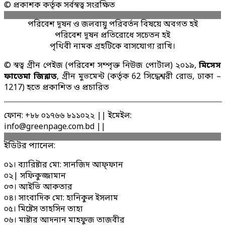
© প্রকাশক কর্তৃক সর্বস্বত্ব সংরক্ষিত
পরিবেশ দূষন ও জলবায়ু পরিবর্তন বিষয়ে অবগত হই
পরিবেশ দূষন প্রতিরোধে সচেতন হই
পৃথিবী নামক গ্রহটিকে বাসযোগ্য রাখি।
© স্বত্ব গ্রীন পেইজ (পরিবেশ সম্পৃক্ত নিউজ পোর্টাল) ২০১৯,
মিসেস
ফাতেমা জিন্নাত
, গ্রীন মুভমেন্ট (কর্তৃক 62 সিদ্ধেশ্বরী রোড, ঢাকা –
1217) হতে প্রকাশিত ও প্রচারিত
ফোন: +৮৮ ০১৭৬৬ ৮১১০২২ || ইমেইল:
info@greenpage.com.bd ||
ইডিটর প্যানেল:
০১। ব্যারিষ্টার মো: সানজিদ আফ্ফান
০২| সফিকুজ্জামান
০৩। আইভি আকতার
০৪। সাংবাদিক মো: হানিকুল ইসলাম
০৫। মিষ্টেস তাহসিন তাহা
০৬। মাষ্টার আদনান মাহফুজ তাজবীর