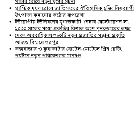
পাচার রোধে নতুন যুগের সূচনা
প্লাস্টিক দূষণ রোধে জাতিসংঘের ঐতিহাসিক চুক্তি: বিশ্বব্যাপী
উৎপাদন কমানোর কঠোর রূপরেখা
ইউরোপীয় ইউনিয়নের যুগান্তকারী ‘নেচার রেস্টোরেশন ল’:
২০৩০ সালের মধ্যে প্রকৃতির বিশাল অংশ পুনরুদ্ধারের লক্ষ্য
মেকং অববাহিকায় ৩৮০টি নতুন প্রজাতির সন্ধান: প্রকৃতি
আজও বিস্ময়ে ভরপুর
কক্সবাজার ও কুয়াকাটার হোটেল-মোটেলে গ্রিন রেটিং:
পর্যটনে নতুন পরিবেশগত মানদণ্ড