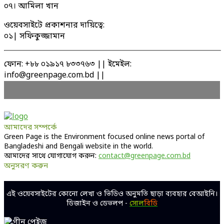
০৭। আমিলা খান
ওয়েবসাইটে প্রকাশনার দায়িত্বে:
০১| সফিকুজ্জামান
ফোন: +৮৮ ০১৯১৭ ৮৩৩৭৬৩ || ইমেইল:
info@greenpage.com.bd ||
আমাদের সম্পর্কে
Green Page is the Environment focused online news portal of
Bangladeshi and Bengali website in the world.
আমাদের সাথে যোগাযোগ করুন:
contact@greenpage.com.bd
অনুসরণ করুন
Facebook
Twitter
Linkedin
Youtube
এই ওয়েবসাইটের কোনো লেখা ও ভিডিও অনুমতি ছাড়া ব্যবহার বেআইনি।
ডিজাইন ও ডেভলপ -
সোল
বিডি