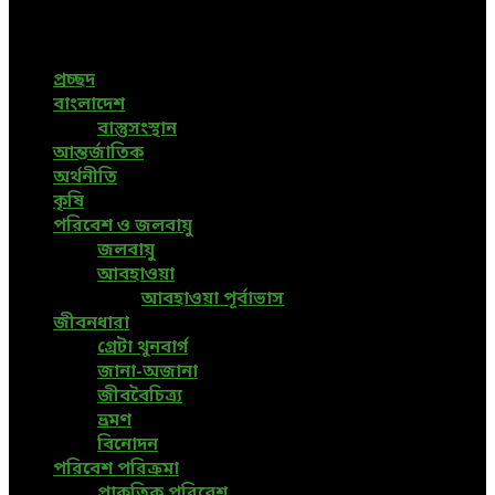
News, All Bangladesh Local News and Every Situation of
the world are available in this Bangla News Website.
প্রচ্ছদ
বাংলাদেশ
বাস্তুসংস্থান
আন্তর্জাতিক
অর্থনীতি
কৃষি
পরিবেশ ও জলবায়ু
জলবায়ু
আবহাওয়া
আবহাওয়া পূর্বাভাস
জীবনধারা
গ্রেটা থুনবার্গ
জানা-অজানা
জীববৈচিত্র্য
ভ্রমণ
বিনোদন
পরিবেশ পরিক্রমা
প্রাকৃতিক পরিবেশ