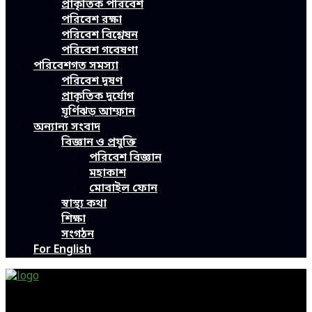
প্রাকৃতিক পরিবেশ
পরিবেশ রক্ষা
পরিবেশ বিশ্লেষন
পরিবেশ গবেষণা
পরিবেশগত সমস্যা
পরিবেশ দূষণ
প্রাকৃতিক দুর্যোগ
ঘূর্ণিঝড় আম্ফান
অন্যান্য সংবাদ
বিজ্ঞান ও প্রযুক্তি
পরিবেশ বিজ্ঞান
মহাকাশ
মোবাইল ফোন
স্বাস্থ্য কথা
শিক্ষা
সংগঠন
For English
Green Page | Only One Environment News Portal in
Bangladesh