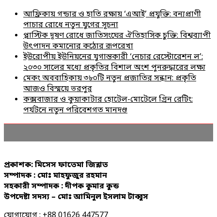
আফ্রিকায় গন্ডার ও হাতি রক্ষায় ‘এআই’ প্রযুক্তি: বন্যপ্রাণী
পাচার রোধে নতুন যুগের সূচনা
প্লাস্টিক দূষণ রোধে জাতিসংঘের ঐতিহাসিক চুক্তি: বিশ্বব্যাপী
উৎপাদন কমানোর কঠোর রূপরেখা
ইউরোপীয় ইউনিয়নের যুগান্তকারী ‘নেচার রেস্টোরেশন ল’:
২০৩০ সালের মধ্যে প্রকৃতির বিশাল অংশ পুনরুদ্ধারের লক্ষ্য
মেকং অববাহিকায় ৩৮০টি নতুন প্রজাতির সন্ধান: প্রকৃতি
আজও বিস্ময়ে ভরপুর
কক্সবাজার ও কুয়াকাটার হোটেল-মোটেলে গ্রিন রেটিং:
পর্যটনে নতুন পরিবেশগত মানদণ্ড
প্রকাশক: মিসেস ফাতেমা জিন্নাত
সম্পাদক : মোঃ মাহফুজুর রহমান
সহকারী সম্পাদক : দীপক কুমার কুন্ড
উপদেষ্টা সদস্য – মোঃ আমিনুল ইসলাম টাব্বুস
যোগাযোগ : +88 01626 447577