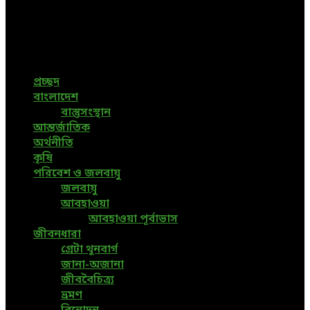
Bangladeshi News, International News, Environmental
News, Bangla News, Latest News, Special News, Sports
News, All Bangladesh Local News and Every Situation of
the world are available in this Bangla News Website.
প্রচ্ছদ
বাংলাদেশ
বাস্তুসংস্থান
আন্তর্জাতিক
অর্থনীতি
কৃষি
পরিবেশ ও জলবায়ু
জলবায়ু
আবহাওয়া
আবহাওয়া পূর্বাভাস
জীবনধারা
গ্রেটা থুনবার্গ
জানা-অজানা
জীববৈচিত্র্য
ভ্রমণ