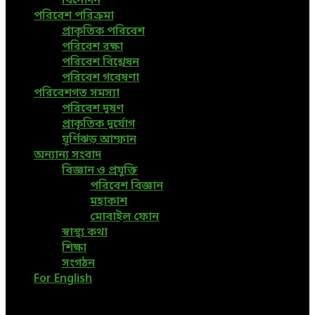
বিনোদন
পরিবেশ পরিক্রমা
প্রাকৃতিক পরিবেশ
পরিবেশ রক্ষা
পরিবেশ বিশ্লেষন
পরিবেশ গবেষণা
পরিবেশগত সমস্যা
পরিবেশ দূষণ
প্রাকৃতিক দুর্যোগ
ঘূর্ণিঝড় আম্ফান
অন্যান্য সংবাদ
বিজ্ঞান ও প্রযুক্তি
পরিবেশ বিজ্ঞান
মহাকাশ
মোবাইল ফোন
স্বাস্থ্য কথা
শিক্ষা
সংগঠন
For English
@2019 - www.greenpage.com.bd. All Right Reserved.