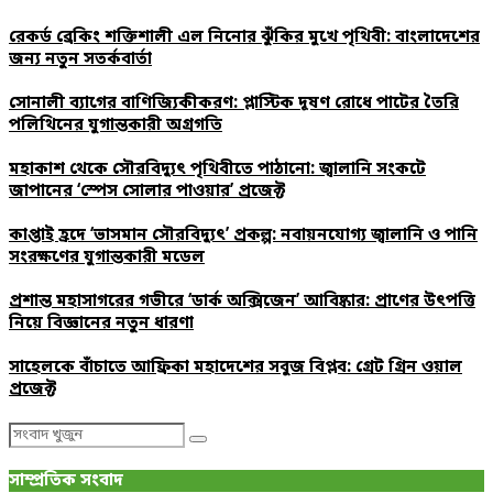
রেকর্ড ব্রেকিং শক্তিশালী এল নিনোর ঝুঁকির মুখে পৃথিবী: বাংলাদেশের
জন্য নতুন সতর্কবার্তা
সোনালী ব্যাগের বাণিজ্যিকীকরণ: প্লাস্টিক দূষণ রোধে পাটের তৈরি
পলিথিনের যুগান্তকারী অগ্রগতি
মহাকাশ থেকে সৌরবিদ্যুৎ পৃথিবীতে পাঠানো: জ্বালানি সংকটে
জাপানের ‘স্পেস সোলার পাওয়ার’ প্রজেক্ট
কাপ্তাই হ্রদে ‘ভাসমান সৌরবিদ্যুৎ’ প্রকল্প: নবায়নযোগ্য জ্বালানি ও পানি
সংরক্ষণের যুগান্তকারী মডেল
প্রশান্ত মহাসাগরের গভীরে ‘ডার্ক অক্সিজেন’ আবিষ্কার: প্রাণের উৎপত্তি
নিয়ে বিজ্ঞানের নতুন ধারণা
সাহেলকে বাঁচাতে আফ্রিকা মহাদেশের সবুজ বিপ্লব: গ্রেট গ্রিন ওয়াল
প্রজেক্ট
Search
Search
for:
সাম্প্রতিক সংবাদ