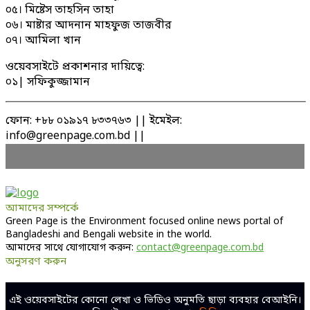
০৫। মিষ্টেস তাহসিন তাহা
০৬। মাষ্টার আদনান মাহফুজ তাজবীর
০৭। আমিলা খান
ওয়েবসাইটে প্রকাশনার দায়িত্বে:
০১| সফিকুজ্জামান
ফোন: +৮৮ ০১৯১৭ ৮৩৩৭৬৩ || ইমেইল:
info@greenpage.com.bd ||
আমাদের সম্পর্কে
Green Page is the Environment focused online news portal of
Bangladeshi and Bengali website in the world.
আমাদের সাথে যোগাযোগ করুন:
contact@greenpage.com.bd
অনুসরণ করুন
Facebook
Twitter
Linkedin
Youtube
এই ওয়েবসাইটের কোনো লেখা ও ভিডিও অনুমতি ছাড়া ব্যবহার বেআইনি।