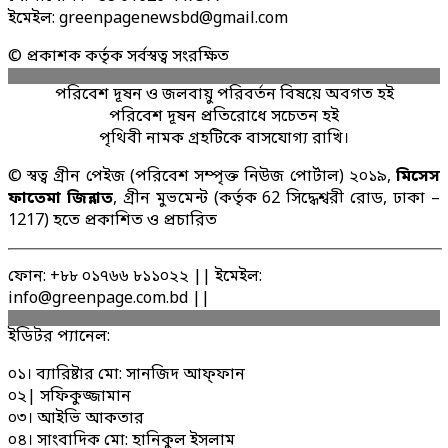
ইমেইল: greenpagenewsbd@gmail.com
© প্রকাশক কর্তৃক সর্বস্বত্ব সংরক্ষিত
পরিবেশ দূষন ও জলবায়ু পরিবর্তন বিষয়ে অবগত হই
পরিবেশ দূষন প্রতিরোধে সচেতন হই
পৃথিবী নামক গ্রহটিকে বাসযোগ্য রাখি।
© স্বত্ব গ্রীন পেইজ (পরিবেশ সম্পৃক্ত নিউজ পোর্টাল) ২০১৯,
মিসেস
ফাতেমা জিন্নাত
, গ্রীন মুভমেন্ট (কর্তৃক 62 সিদ্ধেশ্বরী রোড, ঢাকা –
1217) হতে প্রকাশিত ও প্রচারিত
ফোন: +৮৮ ০১৭৬৬ ৮১১০২২ || ইমেইল:
info@greenpage.com.bd ||
ইডিটর প্যানেল:
০১। ব্যারিষ্টার মো: সানজিদ আফ্ফান
০২| সফিকুজ্জামান
০৩। আইভি আকতার
০৪। সাংবাদিক মো: হানিকুল ইসলাম