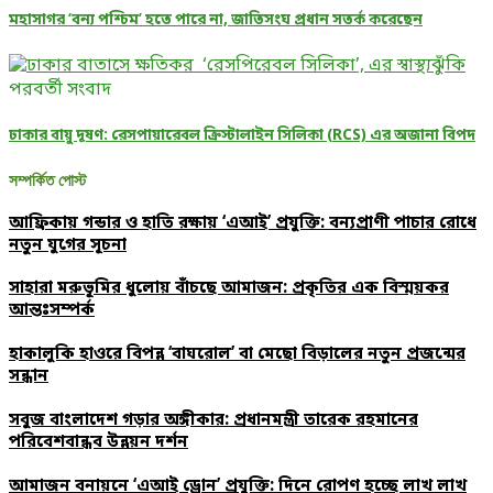
মহাসাগর ‘বন্য পশ্চিম’ হতে পারে না, জাতিসংঘ প্রধান সতর্ক করেছেন
পরবর্তী সংবাদ
ঢাকার বায়ু দূষণ: রেসপায়ারেবল ক্রিস্টালাইন সিলিকা (RCS) এর অজানা বিপদ
সম্পর্কিত পোস্ট
আফ্রিকায় গন্ডার ও হাতি রক্ষায় ‘এআই’ প্রযুক্তি: বন্যপ্রাণী পাচার রোধে
নতুন যুগের সূচনা
সাহারা মরুভূমির ধুলোয় বাঁচছে আমাজন: প্রকৃতির এক বিস্ময়কর
আন্তঃসম্পর্ক
হাকালুকি হাওরে বিপন্ন ‘বাঘরোল’ বা মেছো বিড়ালের নতুন প্রজন্মের
সন্ধান
সবুজ বাংলাদেশ গড়ার অঙ্গীকার: প্রধানমন্ত্রী তারেক রহমানের
পরিবেশবান্ধব উন্নয়ন দর্শন
আমাজন বনায়নে ‘এআই ড্রোন’ প্রযুক্তি: দিনে রোপণ হচ্ছে লাখ লাখ