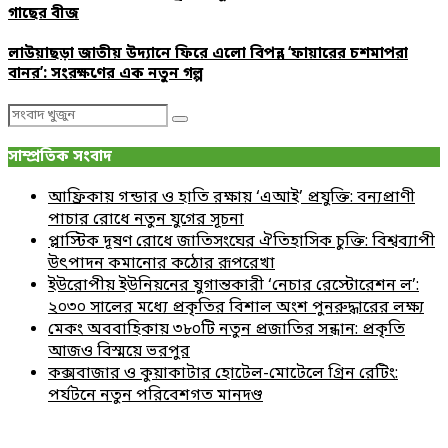
গাছের বীজ
লাউয়াছড়া জাতীয় উদ্যানে ফিরে এলো বিপন্ন ‘ফায়ারের চশমাপরা
বানর’: সংরক্ষণের এক নতুন গল্প
Search
Search
for:
সাম্প্রতিক সংবাদ
আফ্রিকায় গন্ডার ও হাতি রক্ষায় ‘এআই’ প্রযুক্তি: বন্যপ্রাণী
পাচার রোধে নতুন যুগের সূচনা
প্লাস্টিক দূষণ রোধে জাতিসংঘের ঐতিহাসিক চুক্তি: বিশ্বব্যাপী
উৎপাদন কমানোর কঠোর রূপরেখা
ইউরোপীয় ইউনিয়নের যুগান্তকারী ‘নেচার রেস্টোরেশন ল’:
২০৩০ সালের মধ্যে প্রকৃতির বিশাল অংশ পুনরুদ্ধারের লক্ষ্য
মেকং অববাহিকায় ৩৮০টি নতুন প্রজাতির সন্ধান: প্রকৃতি
আজও বিস্ময়ে ভরপুর
কক্সবাজার ও কুয়াকাটার হোটেল-মোটেলে গ্রিন রেটিং:
পর্যটনে নতুন পরিবেশগত মানদণ্ড