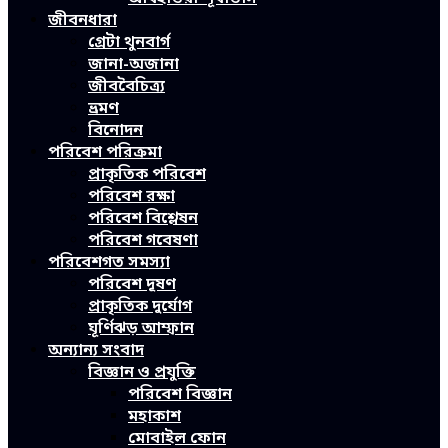
জীবনধারা
গ্রেটা থুনবার্গ
জানা-অজানা
জীববৈচিত্র্য
ভ্রমণ
বিনোদন
পরিবেশ পরিক্রমা
প্রাকৃতিক পরিবেশ
পরিবেশ রক্ষা
পরিবেশ বিশ্লেষন
পরিবেশ গবেষণা
পরিবেশগত সমস্যা
পরিবেশ দূষণ
প্রাকৃতিক দুর্যোগ
ঘূর্ণিঝড় আম্ফান
অন্যান্য সংবাদ
বিজ্ঞান ও প্রযুক্তি
পরিবেশ বিজ্ঞান
মহাকাশ
মোবাইল ফোন