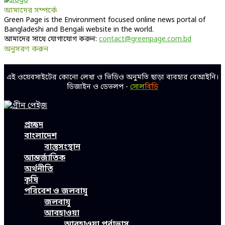
আমাদের সম্পর্কে
Green Page is the Environment focused online news portal of
Bangladeshi and Bengali website in the world.
আমাদের সাথে যোগাযোগ করুন:
contact@greenpage.com.bd
অনুসরণ করুন
Facebook
Twitter
Linkedin
Youtube
এই ওয়েবসাইটের কোনো লেখা ও ভিডিও অনুমতি ছাড়া ব্যবহার বেআইনি।
ডিজাইন ও ডেভলপ -
সোল
বিডি
Facebook
Twitter
Linkedin
Youtube
প্রচ্ছদ
বাংলাদেশ
বাস্তুসংস্থান
আন্তর্জাতিক
অর্থনীতি
কৃষি
পরিবেশ ও জলবায়ু
জলবায়ু
আবহাওয়া
আবহাওয়া পূর্বাভাস