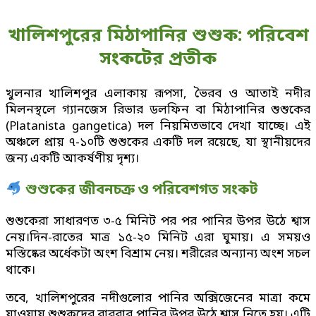
খালিশপুরের মিঠাপানির শুশুক: পরিবেশ
সংকটের প্রতীক
খুলনার খালিশপুর এলাকায় রূপসা, ভৈরব ও আতাই নদীর
মিলনস্থলে গ্যানজেস রিভার ডলফিন বা মিঠাপানির শুশুকের
(Platanista gangetica) দল নিয়মিতভাবে দেখা যাচ্ছে। এই
অঞ্চলে প্রায় ৭-১০টি শুশুকের একটি দল রয়েছে, যা স্থানীয়দের
জন্য একটি আকর্ষণীয় দৃশ্য।
শুশুকের জীবনচক্র ও পরিবেশগত সংকট
শুশুকেরা সাধারণত ৩-৫ মিনিট পর পর পানির উপর উঠে শ্বাস
নেয়।দিন-রাতের মাত্র ১৫-২০ মিনিট এরা ঘুমায়। এ সময়ও
মস্তিষ্কের অর্ধেকটা অংশ বিশ্রাম নেয়। শরীরের অন্যান্য অংশ সচল
থাকে।
তবে, খালিশপুরের নদীগুলোর পানির অক্সিজেনের মাত্রা কমে
যাওয়ায় শুশুকদের বারবার পানির উপর উঠে শ্বাস নিতে হয়। এটি