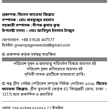
প্রকাশক: মিসেস ফাতেমা জিন্নাত
সম্পাদক : মোঃ মাহফুজুর রহমান
সহকারী সম্পাদক : দীপক কুমার কুন্ড
উপদেষ্টা সদস্য – মোঃ আমিনুল ইসলাম টাব্বুস
যোগাযোগ : +88 01626 447577
ইমেইল: greenpagenewsbd@gmail.com
© প্রকাশক কর্তৃক সর্বস্বত্ব সংরক্ষিত
পরিবেশ দূষন ও জলবায়ু পরিবর্তন বিষয়ে অবগত হই
পরিবেশ দূষন প্রতিরোধে সচেতন হই
পৃথিবী নামক গ্রহটিকে বাসযোগ্য রাখি।
© স্বত্ব গ্রীন পেইজ (পরিবেশ সম্পৃক্ত নিউজ পোর্টাল) ২০১৯,
মিসেস
ফাতেমা জিন্নাত
, গ্রীন মুভমেন্ট (কর্তৃক 62 সিদ্ধেশ্বরী রোড, ঢাকা –
1217) হতে প্রকাশিত ও প্রচারিত
ফোন: +৮৮ ০১৭৬৬ ৮১১০২২ || ইমেইল: