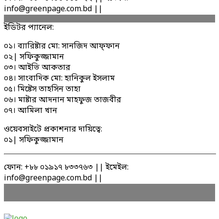
info@greenpage.com.bd ||
ইডিটর প্যানেল:
০১। ব্যারিষ্টার মো: সানজিদ আফ্ফান
০২| সফিকুজ্জামান
০৩। আইভি আকতার
০৪। সাংবাদিক মো: হানিকুল ইসলাম
০৫। মিষ্টেস তাহসিন তাহা
০৬। মাষ্টার আদনান মাহফুজ তাজবীর
০৭। আমিলা খান
ওয়েবসাইটে প্রকাশনার দায়িত্বে:
০১| সফিকুজ্জামান
ফোন: +৮৮ ০১৯১৭ ৮৩৩৭৬৩ || ইমেইল:
info@greenpage.com.bd ||