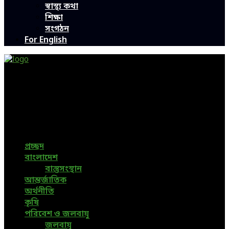
স্বাস্থ্য কথা
শিক্ষা
সংগঠন
For English
Green Page | Only One Environment News Portal in
Bangladesh
Bangladeshi News, International News, Environmental
News, Bangla News, Latest News, Special News, Sports
News, All Bangladesh Local News and Every Situation of
the world are available in this Bangla News Website.
প্রচ্ছদ
বাংলাদেশ
বাস্তুসংস্থান
আন্তর্জাতিক
অর্থনীতি
কৃষি
পরিবেশ ও জলবায়ু
জলবায়ু