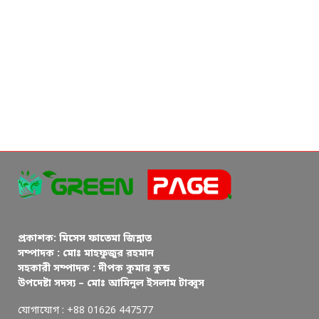
প্রকাশক: মিসেস ফাতেমা জিন্নাত
সম্পাদক : মোঃ মাহফুজুর রহমান
সহকারী সম্পাদক : দীপক কুমার কুন্ড
উপদেষ্টা সদস্য – মোঃ আমিনুল ইসলাম টাব্বুস
যোগাযোগ : +88 01626 447577