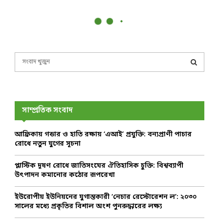
S
e
a
S
r
c
E
h
সাম্প্রতিক সংবাদ
f
A
o
আফ্রিকায় গন্ডার ও হাতি রক্ষায় ‘এআই’ প্রযুক্তি: বন্যপ্রাণী পাচার
r
R
রোধে নতুন যুগের সূচনা
:
C
প্লাস্টিক দূষণ রোধে জাতিসংঘের ঐতিহাসিক চুক্তি: বিশ্বব্যাপী
উৎপাদন কমানোর কঠোর রূপরেখা
H
ইউরোপীয় ইউনিয়নের যুগান্তকারী ‘নেচার রেস্টোরেশন ল’: ২০৩০
সালের মধ্যে প্রকৃতির বিশাল অংশ পুনরুদ্ধারের লক্ষ্য