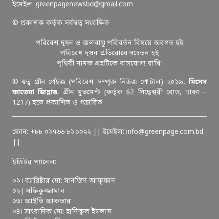
ইমেইল: greenpagenewsbd@gmail.com
© প্রকাশক কর্তৃক সর্বস্বত্ব সংরক্ষিত
পরিবেশ দূষন ও জলবায়ু পরিবর্তন বিষয়ে অবগত হই
পরিবেশ দূষন প্রতিরোধে সচেতন হই
পৃথিবী নামক গ্রহটিকে বাসযোগ্য রাখি।
© স্বত্ব গ্রীন পেইজ (পরিবেশ সম্পৃক্ত নিউজ পোর্টাল) ২০১৯,
মিসেস
ফাতেমা জিন্নাত
, গ্রীন মুভমেন্ট (কর্তৃক 62 সিদ্ধেশ্বরী রোড, ঢাকা –
1217) হতে প্রকাশিত ও প্রচারিত
ফোন: +৮৮ ০১৭৬৬ ৮১১০২২ || ইমেইল: info@greenpage.com.bd
||
ইডিটর প্যানেল:
০১। ব্যারিষ্টার মো: সানজিদ আফ্ফান
০২| সফিকুজ্জামান
০৩। আইভি আকতার
০৪। সাংবাদিক মো: হানিকুল ইসলাম