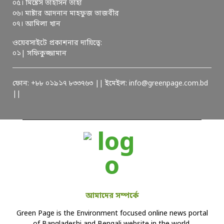
০৫। মিষ্টেস তাহসিন তাহা
০৬। মাষ্টার আদনান মাহফুজ তাজবীর
০৭। আমিলা খান
ওয়েবসাইটে প্রকাশনার দায়িত্বে:
০১| সফিকুজ্জামান
ফোন: +৮৮ ০১৯১৭ ৮৩৩৭৬৩ || ইমেইল: info@greenpage.com.bd
||
আমাদের সম্পর্কে
Green Page is the Environment focused online news portal