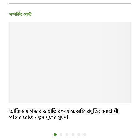
সম্পর্কিত পোস্ট
আফ্রিকায় গন্ডার ও হাতি রক্ষায় ‘এআই’ প্রযুক্তি: বন্যপ্রাণী
ম
পাচার রোধে নতুন যুগের সূচনা
ব