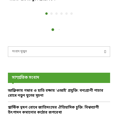
S
e
a
S
r
c
E
h
সাম্প্রতিক সংবাদ
f
A
o
আফ্রিকায় গন্ডার ও হাতি রক্ষায় ‘এআই’ প্রযুক্তি: বন্যপ্রাণী পাচার
r
R
রোধে নতুন যুগের সূচনা
:
C
প্লাস্টিক দূষণ রোধে জাতিসংঘের ঐতিহাসিক চুক্তি: বিশ্বব্যাপী
উৎপাদন কমানোর কঠোর রূপরেখা
H