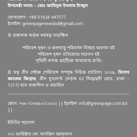
উপদেষ্টা সদস্য – মোঃ আমিনুল ইসলাম টাব্বুস
যোগাযোগ : +88 01626 447577
ইমেইল: greenpagenewsbd@gmail.com
© প্রকাশক কর্তৃক সর্বস্বত্ব সংরক্ষিত
পরিবেশ দূষন ও জলবায়ু পরিবর্তন বিষয়ে অবগত হই
পরিবেশ দূষন প্রতিরোধে সচেতন হই
পৃথিবী নামক গ্রহটিকে বাসযোগ্য রাখি।
© স্বত্ব গ্রীন পেইজ (পরিবেশ সম্পৃক্ত নিউজ পোর্টাল) ২০১৯,
মিসেস
ফাতেমা জিন্নাত
, গ্রীন মুভমেন্ট (কর্তৃক 62 সিদ্ধেশ্বরী রোড, ঢাকা –
1217) হতে প্রকাশিত ও প্রচারিত
ফোন: +৮৮ ০১৭৬৬ ৮১১০২২ || ইমেইল: info@greenpage.com.bd
||
ইডিটর প্যানেল:
০১। ব্যারিষ্টার মো: সানজিদ আফ্ফান