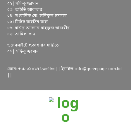
০২| সফিকুজ্জামান
০৩। আইভি আকতার
০৪। সাংবাদিক মো: হানিকুল ইসলাম
০৫। মিষ্টেস তাহসিন তাহা
০৬। মাষ্টার আদনান মাহফুজ তাজবীর
০৭। আমিলা খান
ওয়েবসাইটে প্রকাশনার দায়িত্বে:
০১| সফিকুজ্জামান
ফোন: +৮৮ ০১৯১৭ ৮৩৩৭৬৩ || ইমেইল: info@greenpage.com.bd
||