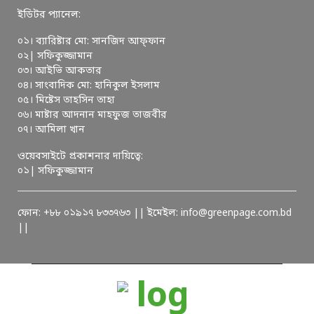
ইডিটর প্যানেল:
০১। ব্যারিষ্টার মো: সানজিদ আফ্ফান
০২| সফিকুজ্জামান
০৩। আইভি আকতার
০৪। সাংবাদিক মো: হানিকুল ইসলাম
০৫। মিষ্টেস তাহসিন তাহা
০৬। মাষ্টার আদনান মাহফুজ তাজবীর
০৭। আমিলা খান
ওয়েবসাইটে প্রকাশনার দায়িত্বে:
০১| সফিকুজ্জামান
ফোন: +৮৮ ০১৯১৭ ৮৩৩৭৬৩ || ইমেইল: info@greenpage.com.bd
||