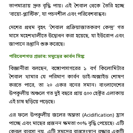
তাপমাত্রায় দ্রুত বৃদ্ধি পায়। এই শৈবাল থেকে তৈরি হচ্ছে
‘বায়ো-প্লাস্টিক’, যা পচনশীল এবং পরিবেশবান্ধব।
দেশের প্রথম বৃহৎ ‘শৈবাল প্রক্রিয়াজাতকরণ কেন্দ্র’ গত
মাসে মহেশখালীতে উদ্বোধন করা হয়েছে, যা ইউরোপ এবং
জাপানে রপ্তানি শুরু করেছে।
পরিবেশগত প্রভাব: সমুদ্রের কার্বন সিঙ্ক
বিজ্ঞানীরা বলছেন, বঙ্গোপসাগরের ১ বর্গ কিলোমিটার
শৈবাল খামার যে পরিমাণ কার্বন ডাই-অক্সাইড শোষণ
করতে পারে, তা ২০ একর বনের সমান। বাংলাদেশের
উপকূলীয় অঞ্চলে গত দুই বছরে প্রায় ৫০০ হেক্টর এলাকায়
এই চাষ ছড়িয়ে পড়েছে।
এর ফলে উপকূলীয় জলের অম্লতা (Acidification) হ্রাস
পাচ্ছে এবং মাছের প্রজনন ক্ষমতা ৩০% বৃদ্ধি পেয়েছে। এটি
কেবল ব্যবসা নয়, এটি সমুদ্রের বাস্তুসংস্থান রক্ষার একটি