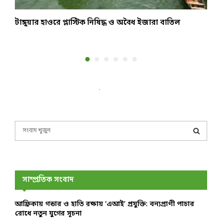
টাঙ্গুয়ার হাওরে প্লাস্টিক নিষিদ্ধ ও অবৈধ ইজারা বাতিল
আ
‘
S
e
a
S
r
c
E
h
সাম্প্রতিক সংবাদ
f
A
o
আফ্রিকায় গন্ডার ও হাতি রক্ষায় ‘এআই’ প্রযুক্তি: বন্যপ্রাণী পাচার
r
R
রোধে নতুন যুগের সূচনা
: