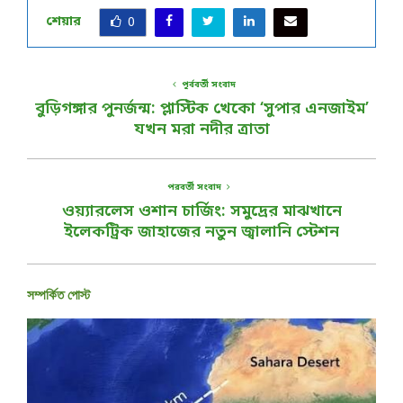
শেয়ার
0
পূর্ববর্তী সংবাদ
বুড়িগঙ্গার পুনর্জন্ম: প্লাস্টিক খেকো ‘সুপার এনজাইম’
যখন মরা নদীর ত্রাতা
পরবর্তী সংবাদ
ওয়্যারলেস ওশান চার্জিং: সমুদ্রের মাঝখানে
ইলেকট্রিক জাহাজের নতুন জ্বালানি স্টেশন
সম্পর্কিত পোস্ট