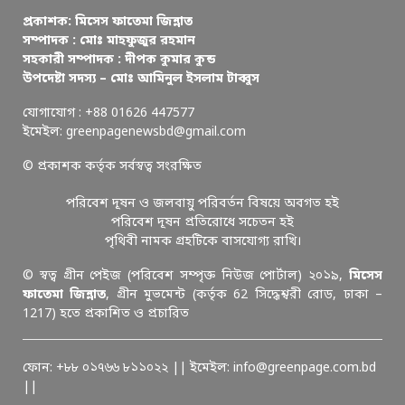
প্রকাশক: মিসেস ফাতেমা জিন্নাত
সম্পাদক : মোঃ মাহফুজুর রহমান
সহকারী সম্পাদক : দীপক কুমার কুন্ড
উপদেষ্টা সদস্য – মোঃ আমিনুল ইসলাম টাব্বুস
যোগাযোগ : +88 01626 447577
ইমেইল: greenpagenewsbd@gmail.com
© প্রকাশক কর্তৃক সর্বস্বত্ব সংরক্ষিত
পরিবেশ দূষন ও জলবায়ু পরিবর্তন বিষয়ে অবগত হই
পরিবেশ দূষন প্রতিরোধে সচেতন হই
পৃথিবী নামক গ্রহটিকে বাসযোগ্য রাখি।
© স্বত্ব গ্রীন পেইজ (পরিবেশ সম্পৃক্ত নিউজ পোর্টাল) ২০১৯,
মিসেস
ফাতেমা জিন্নাত
, গ্রীন মুভমেন্ট (কর্তৃক 62 সিদ্ধেশ্বরী রোড, ঢাকা –
1217) হতে প্রকাশিত ও প্রচারিত
ফোন: +৮৮ ০১৭৬৬ ৮১১০২২ || ইমেইল: info@greenpage.com.bd
||