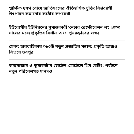
C
প্লাস্টিক দূষণ রোধে জাতিসংঘের ঐতিহাসিক চুক্তি: বিশ্বব্যাপী
উৎপাদন কমানোর কঠোর রূপরেখা
H
ইউরোপীয় ইউনিয়নের যুগান্তকারী ‘নেচার রেস্টোরেশন ল’: ২০৩০
সালের মধ্যে প্রকৃতির বিশাল অংশ পুনরুদ্ধারের লক্ষ্য
মেকং অববাহিকায় ৩৮০টি নতুন প্রজাতির সন্ধান: প্রকৃতি আজও
বিস্ময়ে ভরপুর
কক্সবাজার ও কুয়াকাটার হোটেল-মোটেলে গ্রিন রেটিং: পর্যটনে
নতুন পরিবেশগত মানদণ্ড