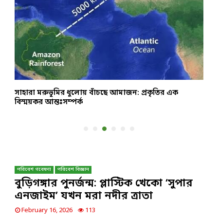
সাহারা মরুভূমির ধুলোয় বাঁচছে আমাজন: প্রকৃতির এক
হ
বিস্ময়কর আন্তঃসম্পর্ক
প
পরিবেশ গবেষণা
পরিবেশ বিজ্ঞান
বুড়িগঙ্গার পুনর্জন্ম: প্লাস্টিক খেকো ‘সুপার
এনজাইম’ যখন মরা নদীর ত্রাতা
February 16, 2026
113