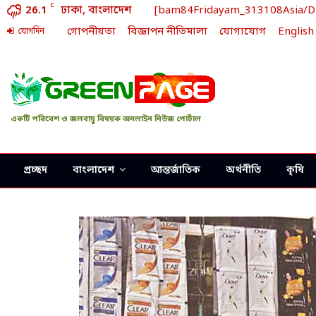
C
26.1
ঢাকা, বাংলাদেশ
[bam84Fridayam_313108Asia/Dhak
গোপনীয়তা
বিজ্ঞাপন নীতিমালা
যোগাযোগ
English
যোগদিন
একটি পরিবেশ ও জলবায়ু বিষয়ক অনলাইন নিউজ পোর্টাল
প্রচ্ছদ
বাংলাদেশ
আন্তর্জাতিক
অর্থনীতি
কৃষি