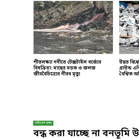
ক জীববৈচিত্র্য
শীতলক্ষ্যা নদীতে টেক্সটাইল বর্জ্যের
উন্নত বিশ্
বিষক্রিয়া: মাছের মড়ক ও জলজ
গ্রাউন্ড 
জীববৈচিত্র্যের নীরব মৃত্যু
বৈশ্বিক 
পরিবেশ রক্ষা
বন্ধ করা যাচ্ছে না বনভূমি