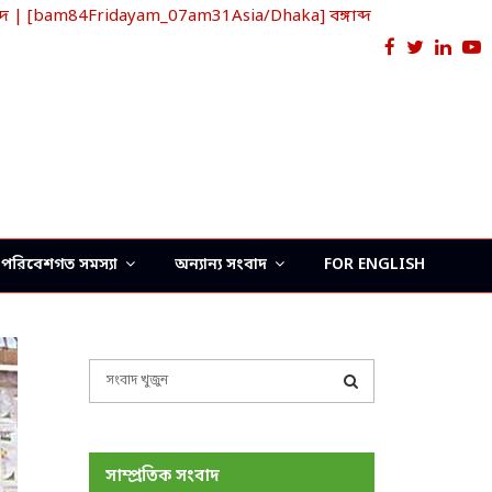
দ | [bam84Fridayam_07am31Asia/Dhaka] বঙ্গাব্দ
Facebook
Twitter
Link
Y
পরিবেশগত সমস্যা
অন্যান্য সংবাদ
FOR ENGLISH
S
e
a
S
r
c
E
সাম্প্রতিক সংবাদ
h