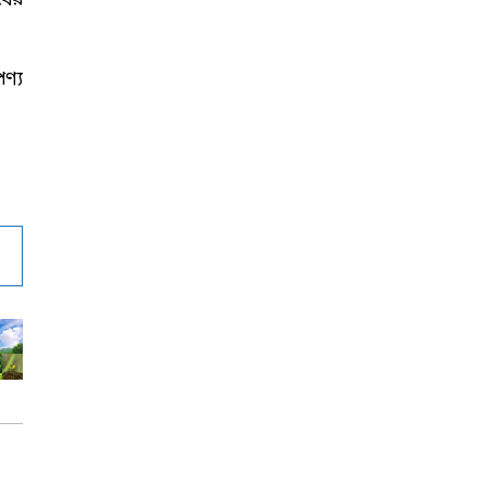
বের
ণ্য