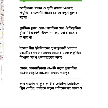
f
A
আফ্রিকায় গন্ডার ও হাতি রক্ষায় ‘এআই’
o
প্রযুক্তি: বন্যপ্রাণী পাচার রোধে নতুন যুগের
r
R
সূচনা
:
C
প্লাস্টিক দূষণ রোধে জাতিসংঘের ঐতিহাসিক
চুক্তি: বিশ্বব্যাপী উৎপাদন কমানোর কঠোর
H
রূপরেখা
ইউরোপীয় ইউনিয়নের যুগান্তকারী ‘নেচার
রেস্টোরেশন ল’: ২০৩০ সালের মধ্যে প্রকৃতির
বিশাল অংশ পুনরুদ্ধারের লক্ষ্য
মেকং অববাহিকায় ৩৮০টি নতুন প্রজাতির
সন্ধান: প্রকৃতি আজও বিস্ময়ে ভরপুর
কক্সবাজার ও কুয়াকাটার হোটেল-মোটেলে
গ্রিন রেটিং: পর্যটনে নতুন পরিবেশগত মানদণ্ড