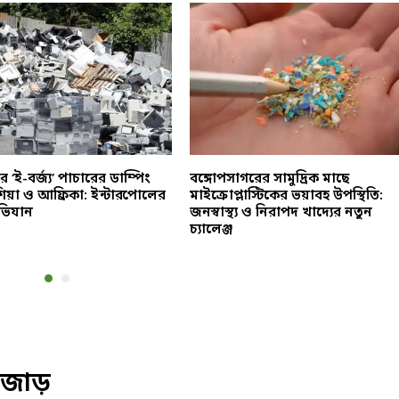
বের ‘ই-বর্জ্য’ পাচারের ডাম্পিং
বঙ্গোপসাগরের সামুদ্রিক মাছে
এশিয়া ও আফ্রিকা: ইন্টারপোলের
মাইক্রোপ্লাস্টিকের ভয়াবহ উপস্থিতি:
অভিযান
জনস্বাস্থ্য ও নিরাপদ খাদ্যের নতুন
চ্যালেঞ্জ
 উজাড়