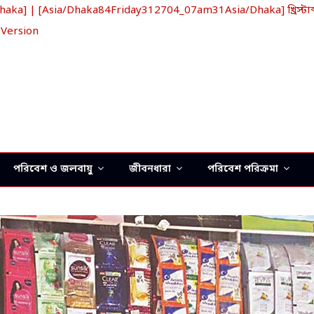
a] | [Asia/Dhaka84Friday312704_07am31Asia/Dhaka] খ্রিস্টাব্
 Version
পরিবেশ ও জলবায়ু
জীবনধারা
পরিবেশ পরিক্রমা