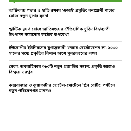
f
A
o
আফ্রিকায় গন্ডার ও হাতি রক্ষায় ‘এআই’ প্রযুক্তি: বন্যপ্রাণী পাচার
r
R
রোধে নতুন যুগের সূচনা
:
C
প্লাস্টিক দূষণ রোধে জাতিসংঘের ঐতিহাসিক চুক্তি: বিশ্বব্যাপী
উৎপাদন কমানোর কঠোর রূপরেখা
H
ইউরোপীয় ইউনিয়নের যুগান্তকারী ‘নেচার রেস্টোরেশন ল’: ২০৩০
সালের মধ্যে প্রকৃতির বিশাল অংশ পুনরুদ্ধারের লক্ষ্য
মেকং অববাহিকায় ৩৮০টি নতুন প্রজাতির সন্ধান: প্রকৃতি আজও
বিস্ময়ে ভরপুর
কক্সবাজার ও কুয়াকাটার হোটেল-মোটেলে গ্রিন রেটিং: পর্যটনে
নতুন পরিবেশগত মানদণ্ড