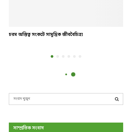
চরম অস্তিত্ব সংকটে সামুদ্রিক জীববৈচিত্র্য
শ
জ
S
e
a
S
r
c
E
h
সাম্প্রতিক সংবাদ