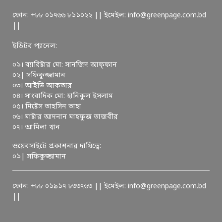
ফোন: +৮৮ ০১৭৬৬ ৮১১০২২ || ইমেইল: info@greenpage.com.bd
||
ইডিটর প্যানেল:
০১। ব্যারিষ্টার মো: সানজিদ আফ্ফান
০২| সফিকুজ্জামান
০৩। আইভি আকতার
০৪। সাংবাদিক মো: হানিকুল ইসলাম
০৫। মিষ্টেস তাহসিন তাহা
০৬। মাষ্টার আদনান মাহফুজ তাজবীর
০৭। আমিলা খান
ওয়েবসাইটে প্রকাশনার দায়িত্বে:
০১| সফিকুজ্জামান
ফোন: +৮৮ ০১৯১৭ ৮৩৩৭৬৩ || ইমেইল: info@greenpage.com.bd
||