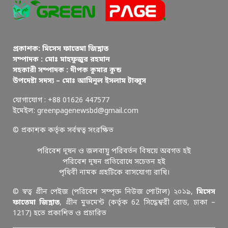
প্রকাশক: মিসেস ফাতেমা জিন্নাত
সম্পাদক : মোঃ মাহফুজুর রহমান
সহকারী সম্পাদক : দীপক কুমার কুন্ড
উপদেষ্টা সদস্য – মোঃ আমিনুল ইসলাম টাব্বুস
যোগাযোগ : +88 01626 447577
ইমেইল: greenpagenewsbd@gmail.com
© প্রকাশক কর্তৃক সর্বস্বত্ব সংরক্ষিত
পরিবেশ দূষন ও জলবায়ু পরিবর্তন বিষয়ে অবগত হই
পরিবেশ দূষন প্রতিরোধে সচেতন হই
পৃথিবী নামক গ্রহটিকে বাসযোগ্য রাখি।
© স্বত্ব গ্রীন পেইজ (পরিবেশ সম্পৃক্ত নিউজ পোর্টাল) ২০১৯,
মিসেস
ফাতেমা জিন্নাত
, গ্রীন মুভমেন্ট (কর্তৃক 62 সিদ্ধেশ্বরী রোড, ঢাকা –
1217) হতে প্রকাশিত ও প্রচারিত