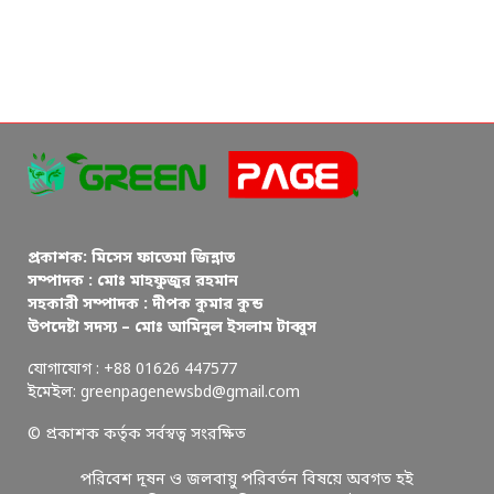
প্রকাশক: মিসেস ফাতেমা জিন্নাত
সম্পাদক : মোঃ মাহফুজুর রহমান
সহকারী সম্পাদক : দীপক কুমার কুন্ড
উপদেষ্টা সদস্য – মোঃ আমিনুল ইসলাম টাব্বুস
যোগাযোগ : +88 01626 447577
ইমেইল: greenpagenewsbd@gmail.com
© প্রকাশক কর্তৃক সর্বস্বত্ব সংরক্ষিত
পরিবেশ দূষন ও জলবায়ু পরিবর্তন বিষয়ে অবগত হই