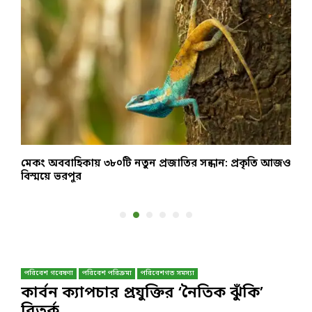
মেকং অববাহিকায় ৩৮০টি নতুন প্রজাতির সন্ধান: প্রকৃতি আজও
স
বিস্ময়ে ভরপুর
ব
পরিবেশ গবেষণা
পরিবেশ পরিক্রমা
পরিবেশগত সমস্যা
কার্বন ক্যাপচার প্রযুক্তির ‘নৈতিক ঝুঁকি’
বিতর্ক