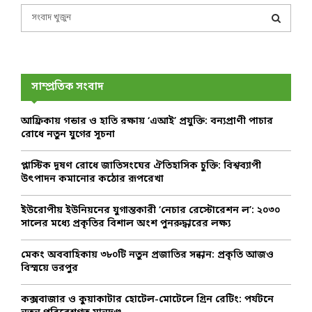
S
e
a
S
r
c
E
h
সাম্প্রতিক সংবাদ
f
A
o
আফ্রিকায় গন্ডার ও হাতি রক্ষায় ‘এআই’ প্রযুক্তি: বন্যপ্রাণী পাচার
r
R
রোধে নতুন যুগের সূচনা
:
C
প্লাস্টিক দূষণ রোধে জাতিসংঘের ঐতিহাসিক চুক্তি: বিশ্বব্যাপী
উৎপাদন কমানোর কঠোর রূপরেখা
H
ইউরোপীয় ইউনিয়নের যুগান্তকারী ‘নেচার রেস্টোরেশন ল’: ২০৩০
সালের মধ্যে প্রকৃতির বিশাল অংশ পুনরুদ্ধারের লক্ষ্য
মেকং অববাহিকায় ৩৮০টি নতুন প্রজাতির সন্ধান: প্রকৃতি আজও
বিস্ময়ে ভরপুর
কক্সবাজার ও কুয়াকাটার হোটেল-মোটেলে গ্রিন রেটিং: পর্যটনে