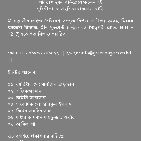
পরিবেশ দূষন প্রতিরোধে সচেতন হই
পৃথিবী নামক গ্রহটিকে বাসযোগ্য রাখি।
© স্বত্ব গ্রীন পেইজ (পরিবেশ সম্পৃক্ত নিউজ পোর্টাল) ২০১৯,
মিসেস
ফাতেমা জিন্নাত
, গ্রীন মুভমেন্ট (কর্তৃক 62 সিদ্ধেশ্বরী রোড, ঢাকা –
1217) হতে প্রকাশিত ও প্রচারিত
ফোন: +৮৮ ০১৭৬৬ ৮১১০২২ || ইমেইল: info@greenpage.com.bd
||
ইডিটর প্যানেল:
০১। ব্যারিষ্টার মো: সানজিদ আফ্ফান
০২| সফিকুজ্জামান
০৩। আইভি আকতার
০৪। সাংবাদিক মো: হানিকুল ইসলাম
০৫। মিষ্টেস তাহসিন তাহা
০৬। মাষ্টার আদনান মাহফুজ তাজবীর
০৭। আমিলা খান
ওয়েবসাইটে প্রকাশনার দায়িত্বে: