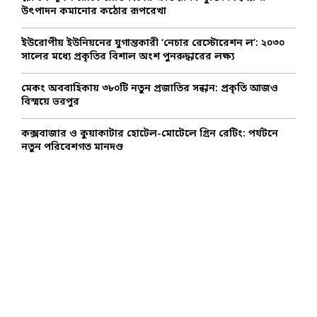
উৎপাদন কমানোর কঠোর রূপরেখা
H
ইউরোপীয় ইউনিয়নের যুগান্তকারী ‘নেচার রেস্টোরেশন ল’: ২০৩০
সালের মধ্যে প্রকৃতির বিশাল অংশ পুনরুদ্ধারের লক্ষ্য
মেকং অববাহিকায় ৩৮০টি নতুন প্রজাতির সন্ধান: প্রকৃতি আজও
বিস্ময়ে ভরপুর
কক্সবাজার ও কুয়াকাটার হোটেল-মোটেলে গ্রিন রেটিং: পর্যটনে
নতুন পরিবেশগত মানদণ্ড