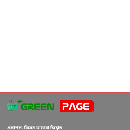
প্রকাশক: মিসেস ফাতেমা জিন্নাত