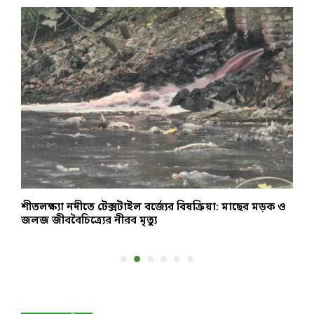
শীতলক্ষ্যা নদীতে টেক্সটাইল বর্জ্যের বিষক্রিয়া: মাছের মড়ক ও
উ
জলজ জীববৈচিত্র্যের নীরব মৃত্যু
আ