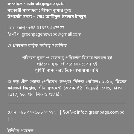
সম্পাদক : মোঃ মাহফুজুর রহমান
সহকারী সম্পাদক : দীপক কুমার কুন্ড
উপদেষ্টা সদস্য – মোঃ আমিনুল ইসলাম টাব্বুস
যোগাযোগ : +88 01626 447577
ইমেইল: greenpagenewsbd@gmail.com
© প্রকাশক কর্তৃক সর্বস্বত্ব সংরক্ষিত
পরিবেশ দূষন ও জলবায়ু পরিবর্তন বিষয়ে অবগত হই
পরিবেশ দূষন প্রতিরোধে সচেতন হই
পৃথিবী নামক গ্রহটিকে বাসযোগ্য রাখি।
© স্বত্ব গ্রীন পেইজ (পরিবেশ সম্পৃক্ত নিউজ পোর্টাল) ২০১৯,
মিসেস
ফাতেমা জিন্নাত
, গ্রীন মুভমেন্ট (কর্তৃক 62 সিদ্ধেশ্বরী রোড, ঢাকা –
1217) হতে প্রকাশিত ও প্রচারিত
ফোন: +৮৮ ০১৭৬৬ ৮১১০২২ || ইমেইল: info@greenpage.com.bd
||
ইডিটর প্যানেল: