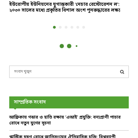
ইউরোপীয় ইউনিয়নের যুগান্তকারী ‘নেচার রেস্টোরেশন ল’:
শ
২০৩০ সালের মধ্যে প্রকৃতির বিশাল অংশ পুনরুদ্ধারের লক্ষ্য
ঘ
S
e
a
S
r
c
E
h
সাম্প্রতিক সংবাদ
f
A
o
আফ্রিকায় গন্ডার ও হাতি রক্ষায় ‘এআই’ প্রযুক্তি: বন্যপ্রাণী পাচার
r
R
রোধে নতুন যুগের সূচনা
:
C
প্লাস্টিক দূষণ রোধে জাতিসংঘের ঐতিহাসিক চুক্তি: বিশ্বব্যাপী