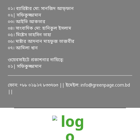
০১। ব্যারিষ্টার মো: সানজিদ আফ্ফান
০২| সফিকুজ্জামান
০৩। আইভি আকতার
০৪। সাংবাদিক মো: হানিকুল ইসলাম
০৫। মিষ্টেস তাহসিন তাহা
০৬। মাষ্টার আদনান মাহফুজ তাজবীর
০৭। আমিলা খান
ওয়েবসাইটে প্রকাশনার দায়িত্বে:
০১| সফিকুজ্জামান
ফোন: +৮৮ ০১৯১৭ ৮৩৩৭৬৩ || ইমেইল: info@greenpage.com.bd
||