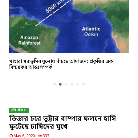
সাহারা মরুভূমির ধুলোয় বাঁচছে আমাজন: প্রকৃতির এক
হ
বিস্ময়কর আন্তঃসম্পর্ক
প
কৃষি পরিবেশ
তিস্তার চরে ভুট্টার বাম্পার ফলনে হাসি
ফুটেছে চাষিদের মুখে
May 6, 2020
337