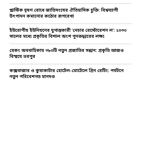
:
C
প্লাস্টিক দূষণ রোধে জাতিসংঘের ঐতিহাসিক চুক্তি: বিশ্বব্যাপী
উৎপাদন কমানোর কঠোর রূপরেখা
H
ইউরোপীয় ইউনিয়নের যুগান্তকারী ‘নেচার রেস্টোরেশন ল’: ২০৩০
সালের মধ্যে প্রকৃতির বিশাল অংশ পুনরুদ্ধারের লক্ষ্য
মেকং অববাহিকায় ৩৮০টি নতুন প্রজাতির সন্ধান: প্রকৃতি আজও
বিস্ময়ে ভরপুর
কক্সবাজার ও কুয়াকাটার হোটেল-মোটেলে গ্রিন রেটিং: পর্যটনে
নতুন পরিবেশগত মানদণ্ড