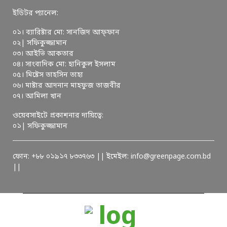
ইডিটর প্যানেল:
০১। ব্যারিষ্টার মো: সানজিদ আফ্ফান
০২| সফিকুজ্জামান
০৩। আইভি আকতার
০৪। সাংবাদিক মো: হানিকুল ইসলাম
০৫। মিষ্টেস তাহসিন তাহা
০৬। মাষ্টার আদনান মাহফুজ তাজবীর
০৭। আমিলা খান
ওয়েবসাইটে প্রকাশনার দায়িত্বে:
০১| সফিকুজ্জামান
ফোন: +৮৮ ০১৯১৭ ৮৩৩৭৬৩ || ইমেইল: info@greenpage.com.bd
||