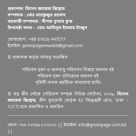
প্রকাশক: মিসেস ফাতেমা জিন্নাত
সম্পাদক : মোঃ মাহফুজুর রহমান
সহকারী সম্পাদক : দীপক কুমার কুন্ড
উপদেষ্টা সদস্য – মোঃ আমিনুল ইসলাম টাব্বুস
যোগাযোগ : +88 01626 447577
ইমেইল: greenpagenewsbd@gmail.com
© প্রকাশক কর্তৃক সর্বস্বত্ব সংরক্ষিত
পরিবেশ দূষন ও জলবায়ু পরিবর্তন বিষয়ে অবগত হই
পরিবেশ দূষন প্রতিরোধে সচেতন হই
পৃথিবী নামক গ্রহটিকে বাসযোগ্য রাখি।
© স্বত্ব গ্রীন পেইজ (পরিবেশ সম্পৃক্ত নিউজ পোর্টাল) ২০১৯,
মিসেস
ফাতেমা জিন্নাত
, গ্রীন মুভমেন্ট (কর্তৃক 62 সিদ্ধেশ্বরী রোড, ঢাকা –
1217) হতে প্রকাশিত ও প্রচারিত
ফোন: +৮৮ ০১৭৬৬ ৮১১০২২ || ইমেইল: info@greenpage.com.bd
||