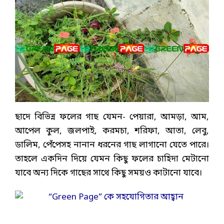
ছাদে বিভিন্ন ফলের গাছ যেমন- পেয়ারা, আমড়া, আম,
আপেল কুল, জলপাই, করমচা, শরিফা, আতা, লেবু,
ডালিম, পেঁপেসহ নানান ধরনের গাছ লাগানো যেতে পারে।
তাহলে একদিন দিয়ে যেমন কিছু ফলের চাহিদা মেটানো
যাবে অন্য দিকে গাছের সাথে কিছু সময়ও কাটানো যাবে।