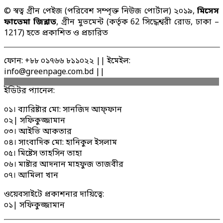
© স্বত্ব গ্রীন পেইজ (পরিবেশ সম্পৃক্ত নিউজ পোর্টাল) ২০১৯,
মিসেস
ফাতেমা জিন্নাত
, গ্রীন মুভমেন্ট (কর্তৃক 62 সিদ্ধেশ্বরী রোড, ঢাকা –
1217) হতে প্রকাশিত ও প্রচারিত
ফোন: +৮৮ ০১৭৬৬ ৮১১০২২ || ইমেইল:
info@greenpage.com.bd ||
ইডিটর প্যানেল:
০১। ব্যারিষ্টার মো: সানজিদ আফ্ফান
০২| সফিকুজ্জামান
০৩। আইভি আকতার
০৪। সাংবাদিক মো: হানিকুল ইসলাম
০৫। মিষ্টেস তাহসিন তাহা
০৬। মাষ্টার আদনান মাহফুজ তাজবীর
০৭। আমিলা খান
ওয়েবসাইটে প্রকাশনার দায়িত্বে:
০১| সফিকুজ্জামান