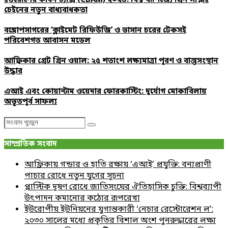
ইউরোপের কার্বন ট্যাক্স (CBAM) ২০২৬: বিশ্ব বাণিজ্যে গ্রিন সাপ্লাই
চেইনের নতুন বাধ্যবাধকতা
বঙ্গোপসাগরের ‘ক্লাইমেট রিফিউজি’ ও ভাসান চরের টেকসই
পরিবেশগত আবাসন মডেল
আফ্রিকার গ্রেট গ্রিন ওয়াল: ২৫ শতাংশ লক্ষ্যমাত্রা পূরণ ও বাস্তুসংস্থান
উদ্ধার
এআই এবং কোয়ান্টাম ওয়েদার ফোরকাস্টিং: দুর্যোগ মোকাবিলায়
অভূতপূর্ব সাফল্য
Search
Search
for:
সাম্প্রতিক সংবাদ
আফ্রিকায় গন্ডার ও হাতি রক্ষায় ‘এআই’ প্রযুক্তি: বন্যপ্রাণী
পাচার রোধে নতুন যুগের সূচনা
প্লাস্টিক দূষণ রোধে জাতিসংঘের ঐতিহাসিক চুক্তি: বিশ্বব্যাপী
উৎপাদন কমানোর কঠোর রূপরেখা
ইউরোপীয় ইউনিয়নের যুগান্তকারী ‘নেচার রেস্টোরেশন ল’:
২০৩০ সালের মধ্যে প্রকৃতির বিশাল অংশ পুনরুদ্ধারের লক্ষ্য