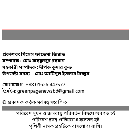
প্রকাশক: মিসেস ফাতেমা জিন্নাত
সম্পাদক : মোঃ মাহফুজুর রহমান
সহকারী সম্পাদক : দীপক কুমার কুন্ড
উপদেষ্টা সদস্য – মোঃ আমিনুল ইসলাম টাব্বুস
যোগাযোগ : +88 01626 447577
ইমেইল: greenpagenewsbd@gmail.com
© প্রকাশক কর্তৃক সর্বস্বত্ব সংরক্ষিত
পরিবেশ দূষন ও জলবায়ু পরিবর্তন বিষয়ে অবগত হই
পরিবেশ দূষন প্রতিরোধে সচেতন হই
পৃথিবী নামক গ্রহটিকে বাসযোগ্য রাখি।