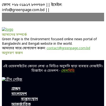
ফোন: +৮৮ ০১৯১৭ ৮৩৩৭৬৩ || ইমেইল:
info@greenpage.com.bd ||
আমাদের সম্পর্কে
Green Page is the Environment focused online news portal of
Bangladeshi and Bengali website in the world.
আমাদের সাথে যোগাযোগ করুন:
contact@greenpage.com.bd
অনুসরণ করুন
Facebook
Twitter
Linkedin
Youtube
এই ওয়েবসাইটের কোনো লেখা ও ভিডিও অনুমতি ছাড়া ব্যবহার বেআইনি।
ডিজাইন ও ডেভলপ -
সোল
বিডি
Facebook
Twitter
Linkedin
Youtube
প্রচ্ছদ
বাংলাদেশ
বাস্তুসংস্থান
আন্তর্জাতিক