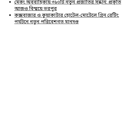
মেকং অববাহিকায় ৩৮০টি নতুন প্রজাতির সন্ধান: প্রকৃতি
আজও বিস্ময়ে ভরপুর
কক্সবাজার ও কুয়াকাটার হোটেল-মোটেলে গ্রিন রেটিং:
পর্যটনে নতুন পরিবেশগত মানদণ্ড