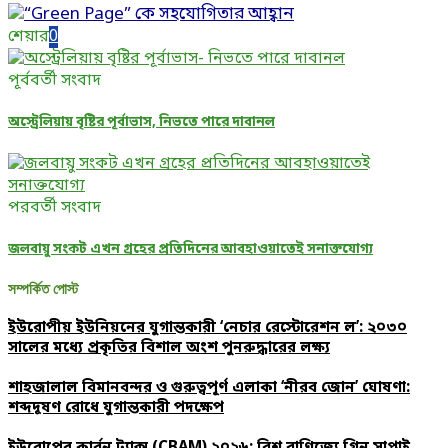
শেয়ার
0
পূর্ববর্তী সংবাদ
অস্ট্রেলিয়ায় বৃষ্টির পূর্বাভাস, নিভতে পারে দাবানল
পরবর্তী সংবাদ
জলবায়ু সংকট এখন গ্রহের প্রতিদিনের আবহাওয়াতেই সনাক্তযোগ্য
সম্পর্কিত পোস্ট
ইউরোপীয় ইউনিয়নের যুগান্তকারী ‘নেচার রেস্টোরেশন ল’: ২০৩০
সালের মধ্যে প্রকৃতির বিশাল অংশ পুনরুদ্ধারের লক্ষ্য
শাহজালাল বিমানবন্দর ও গুরুত্বপূর্ণ এলাকা ‘নীরব জোন’ ঘোষণা:
শব্দদূষণ রোধে যুগান্তকারী পদক্ষেপ