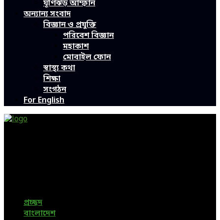
ঘূর্ণিঝড় আম্ফান
অন্যান্য সংবাদ
বিজ্ঞান ও প্রযুক্তি
পরিবেশ বিজ্ঞান
মহাকাশ
মোবাইল ফোন
স্বাস্থ্য কথা
শিক্ষা
সংগঠন
For English
Green Page | Only One Environment News Portal in
Bangladesh
Bangladeshi News, International News, Environmental
News, Bangla News, Latest News, Special News, Sports
News, All Bangladesh Local News and Every Situation of
the world are available in this Bangla News Website.
প্রচ্ছদ
বাংলাদেশ