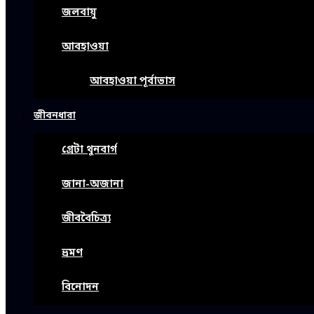
জলবায়ু
আবহাওয়া
আবহাওয়া পূর্বাভাস
জীবনধারা
গ্রেটা থুনবার্গ
জানা-অজানা
জীববৈচিত্র্য
ভ্রমণ
বিনোদন