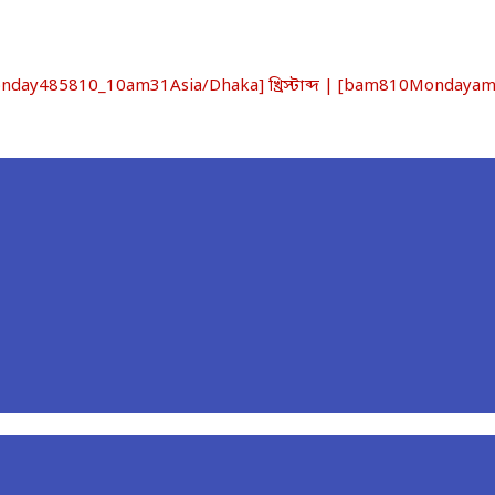
y485810_10am31Asia/Dhaka] খ্রিস্টাব্দ | [bam810Mondayam_1