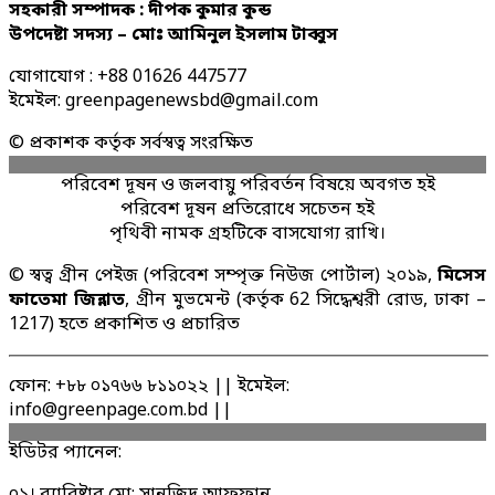
সহকারী সম্পাদক : দীপক কুমার কুন্ড
উপদেষ্টা সদস্য – মোঃ আমিনুল ইসলাম টাব্বুস
যোগাযোগ : +88 01626 447577
ইমেইল: greenpagenewsbd@gmail.com
© প্রকাশক কর্তৃক সর্বস্বত্ব সংরক্ষিত
পরিবেশ দূষন ও জলবায়ু পরিবর্তন বিষয়ে অবগত হই
পরিবেশ দূষন প্রতিরোধে সচেতন হই
পৃথিবী নামক গ্রহটিকে বাসযোগ্য রাখি।
© স্বত্ব গ্রীন পেইজ (পরিবেশ সম্পৃক্ত নিউজ পোর্টাল) ২০১৯,
মিসেস
ফাতেমা জিন্নাত
, গ্রীন মুভমেন্ট (কর্তৃক 62 সিদ্ধেশ্বরী রোড, ঢাকা –
1217) হতে প্রকাশিত ও প্রচারিত
ফোন: +৮৮ ০১৭৬৬ ৮১১০২২ || ইমেইল:
info@greenpage.com.bd ||
ইডিটর প্যানেল:
০১। ব্যারিষ্টার মো: সানজিদ আফ্ফান