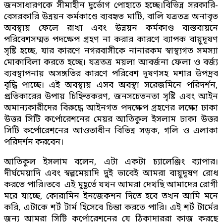
জনসাধারণকে সীমাহীন দুর্ভোগ পোহাতে হচ্ছে।বিভিন্ন সরকারি-
বেসরকারি উন্নয়ন কর্মকাণ্ডে ব্যবহৃত মাটি, বালি যত্রতত্র অনাবৃত
অবস্থায় ফেলে রাখা এবং উন্নয়ন কর্মকাণ্ড বাস্তবায়নে
পরিবেশসম্মত পদক্ষেপ গ্রহণ না করার কারণে ব্যাপক বায়ুদূষণ
সৃষ্টি হচ্ছে, যার কারণে নগরবাসীকে নানারকম স্বাস্থ্যগত সমস্যা
মোকাবিলা করতে হচ্ছে। যত্রতত্র ময়লা আবর্জনা ফেলা ও বর্জ্য
ব্যবস্থাপনায় অসঙ্গতির কারণে পরিবেশ দূষণসহ মশার উপদ্রব
বৃদ্ধি পাচ্ছে। এই অবস্থায় এসব অবস্থা সরেজমিনে পরিদর্শন,
প্রতিকারের উপায় চিহ্নিতকরণ, জনসচেতনতা সৃষ্টি এবং আইন
অমান্যকারীদের বিরুদ্ধে আইনগত পদক্ষেপ গ্রহণের লক্ষ্যে ঢাকা
উত্তর সিটি কর্পোরেশনের মেয়র আতিকুল ইসলাম ঢাকা উত্তর
সিটি কর্পোরেশনের আওতাধীন বিভিন্ন সড়ক, গলি ও এলাকা
পরিদর্শন করবেন।
আতিকুল ইসলাম বলেন, এটা একটা চ্যালেঞ্জিং ব্যাপার।
দীর্ঘমেয়াদি এবং স্বল্পমেয়াদি দু্ই ভাবেই আমরা বায়ুদূষণ রোধ
করতে পারি।তবে এই মুহূর্তে যখন আমরা দেখছি আমাদের রোগী
মরে যাচ্ছে, কোরামিন ইনজেকশন দিতে হবে তখন আমি মনে
করি, এটাকে শর্ট টার্ম হিসেবে চিন্তা করতে পারি। এই শর্ট টার্মের
জন্য আমরা সিটি কর্পোরেশনের যে ঠিকাদাররা কাজ করছে