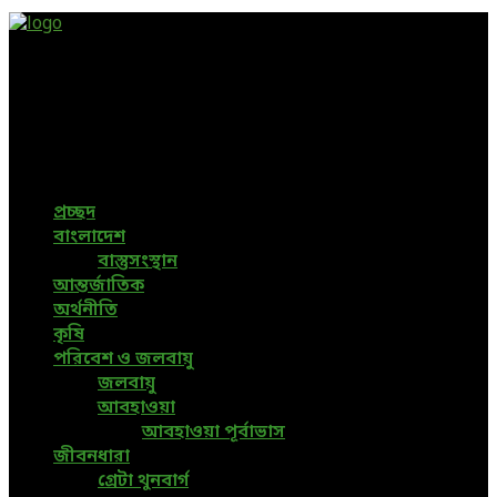
Green Page | Only One Environment News Portal in
Bangladesh
Bangladeshi News, International News, Environmental
News, Bangla News, Latest News, Special News, Sports
News, All Bangladesh Local News and Every Situation of
the world are available in this Bangla News Website.
প্রচ্ছদ
বাংলাদেশ
বাস্তুসংস্থান
আন্তর্জাতিক
অর্থনীতি
কৃষি
পরিবেশ ও জলবায়ু
জলবায়ু
আবহাওয়া
আবহাওয়া পূর্বাভাস
জীবনধারা
গ্রেটা থুনবার্গ