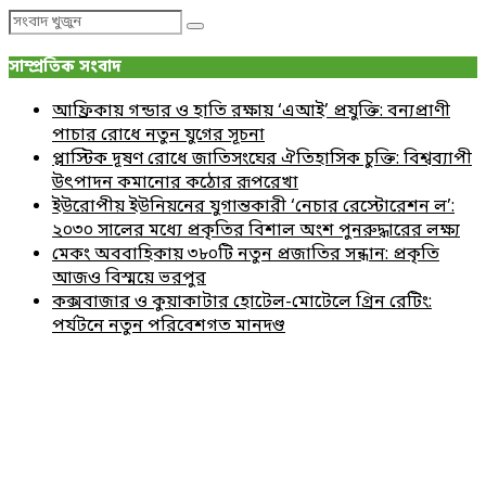
Search
Search
for:
সাম্প্রতিক সংবাদ
আফ্রিকায় গন্ডার ও হাতি রক্ষায় ‘এআই’ প্রযুক্তি: বন্যপ্রাণী
পাচার রোধে নতুন যুগের সূচনা
প্লাস্টিক দূষণ রোধে জাতিসংঘের ঐতিহাসিক চুক্তি: বিশ্বব্যাপী
উৎপাদন কমানোর কঠোর রূপরেখা
ইউরোপীয় ইউনিয়নের যুগান্তকারী ‘নেচার রেস্টোরেশন ল’:
২০৩০ সালের মধ্যে প্রকৃতির বিশাল অংশ পুনরুদ্ধারের লক্ষ্য
মেকং অববাহিকায় ৩৮০টি নতুন প্রজাতির সন্ধান: প্রকৃতি
আজও বিস্ময়ে ভরপুর
কক্সবাজার ও কুয়াকাটার হোটেল-মোটেলে গ্রিন রেটিং:
পর্যটনে নতুন পরিবেশগত মানদণ্ড