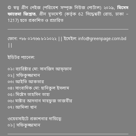
© স্বত্ব গ্রীন পেইজ (পরিবেশ সম্পৃক্ত নিউজ পোর্টাল) ২০১৯,
মিসেস
ফাতেমা জিন্নাত
, গ্রীন মুভমেন্ট (কর্তৃক 62 সিদ্ধেশ্বরী রোড, ঢাকা –
1217) হতে প্রকাশিত ও প্রচারিত
ফোন: +৮৮ ০১৭৬৬ ৮১১০২২ || ইমেইল: info@greenpage.com.bd
||
ইডিটর প্যানেল:
০১। ব্যারিষ্টার মো: সানজিদ আফ্ফান
০২| সফিকুজ্জামান
০৩। আইভি আকতার
০৪। সাংবাদিক মো: হানিকুল ইসলাম
০৫। মিষ্টেস তাহসিন তাহা
০৬। মাষ্টার আদনান মাহফুজ তাজবীর
০৭। আমিলা খান
ওয়েবসাইটে প্রকাশনার দায়িত্বে:
০১| সফিকুজ্জামান