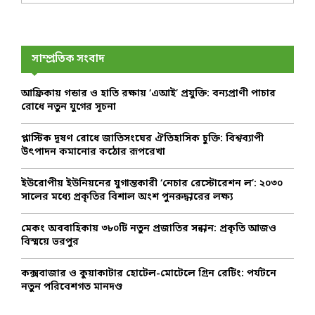
a
S
r
c
E
h
সাম্প্রতিক সংবাদ
f
A
o
আফ্রিকায় গন্ডার ও হাতি রক্ষায় ‘এআই’ প্রযুক্তি: বন্যপ্রাণী পাচার
r
R
রোধে নতুন যুগের সূচনা
:
C
প্লাস্টিক দূষণ রোধে জাতিসংঘের ঐতিহাসিক চুক্তি: বিশ্বব্যাপী
উৎপাদন কমানোর কঠোর রূপরেখা
H
ইউরোপীয় ইউনিয়নের যুগান্তকারী ‘নেচার রেস্টোরেশন ল’: ২০৩০
সালের মধ্যে প্রকৃতির বিশাল অংশ পুনরুদ্ধারের লক্ষ্য
মেকং অববাহিকায় ৩৮০টি নতুন প্রজাতির সন্ধান: প্রকৃতি আজও
বিস্ময়ে ভরপুর
কক্সবাজার ও কুয়াকাটার হোটেল-মোটেলে গ্রিন রেটিং: পর্যটনে
নতুন পরিবেশগত মানদণ্ড