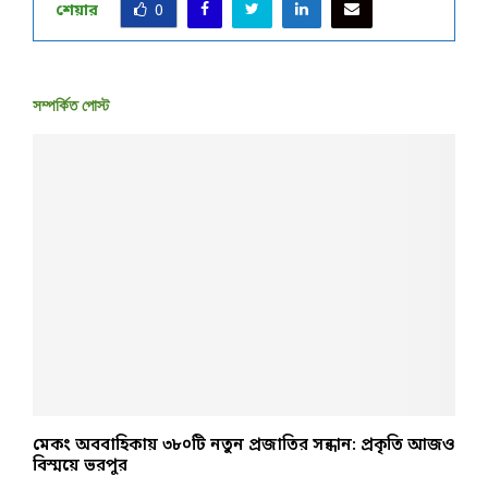
শেয়ার
0
সম্পর্কিত পোস্ট
মেকং অববাহিকায় ৩৮০টি নতুন প্রজাতির সন্ধান: প্রকৃতি আজও
ঢ
বিস্ময়ে ভরপুর
জ