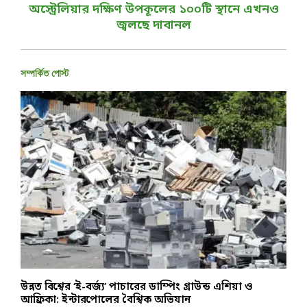
অস্ট্রেলিয়ার দক্ষিণ উপকূলের ১০০টি স্থানে এখনও
জ্বলছে দাবানল
সম্পর্কিত পোস্ট
উন্নত বিশ্বের ‘ই-বর্জ্য’ পাচারের ডাম্পিং গ্রাউন্ড এশিয়া ও
ব
আফ্রিকা: ইন্টারপোলের বৈশ্বিক অভিযান
উ