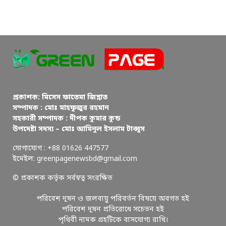
প্রকাশক: মিসেস ফাতেমা জিন্নাত
সম্পাদক : মোঃ মাহফুজুর রহমান
সহকারী সম্পাদক : দীপক কুমার কুন্ড
উপদেষ্টা সদস্য – মোঃ আমিনুল ইসলাম টাব্বুস
যোগাযোগ : +88 01626 447577
ইমেইল: greenpagenewsbd@gmail.com
© প্রকাশক কর্তৃক সর্বস্বত্ব সংরক্ষিত
পরিবেশ দূষন ও জলবায়ু পরিবর্তন বিষয়ে অবগত হই
পরিবেশ দূষন প্রতিরোধে সচেতন হই
পৃথিবী নামক গ্রহটিকে বাসযোগ্য রাখি।