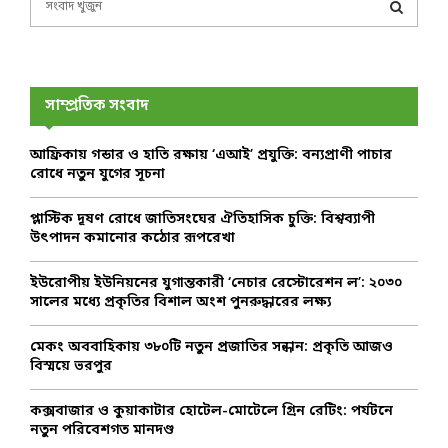
e
a
S
r
c
E
h
সাম্প্রতিক সংবাদ
f
A
o
আফ্রিকায় গন্ডার ও হাতি রক্ষায় ‘এআই’ প্রযুক্তি: বন্যপ্রাণী পাচার
r
R
রোধে নতুন যুগের সূচনা
:
C
প্লাস্টিক দূষণ রোধে জাতিসংঘের ঐতিহাসিক চুক্তি: বিশ্বব্যাপী
উৎপাদন কমানোর কঠোর রূপরেখা
H
ইউরোপীয় ইউনিয়নের যুগান্তকারী ‘নেচার রেস্টোরেশন ল’: ২০৩০
সালের মধ্যে প্রকৃতির বিশাল অংশ পুনরুদ্ধারের লক্ষ্য
মেকং অববাহিকায় ৩৮০টি নতুন প্রজাতির সন্ধান: প্রকৃতি আজও
বিস্ময়ে ভরপুর
কক্সবাজার ও কুয়াকাটার হোটেল-মোটেলে গ্রিন রেটিং: পর্যটনে
নতুন পরিবেশগত মানদণ্ড