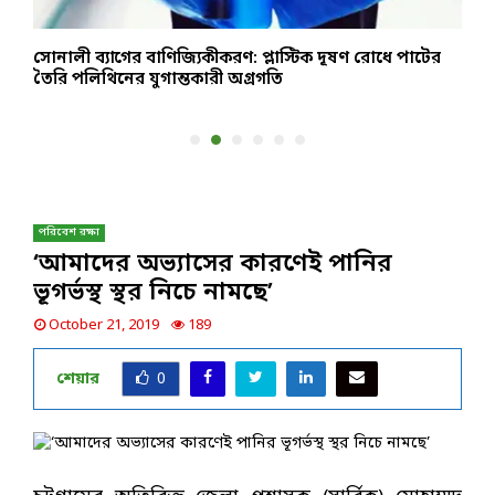
সোনালী ব্যাগের বাণিজ্যিকীকরণ: প্লাস্টিক দূষণ রোধে পাটের
ম
তৈরি পলিথিনের যুগান্তকারী অগ্রগতি
জ
পরিবেশ রক্ষা
‘আমাদের অভ্যাসের কারণেই পানির
ভূগর্ভস্থ স্থর নিচে নামছে’
October 21, 2019
189
শেয়ার
0