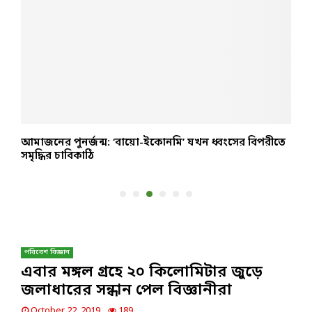
আমাজনের পুনর্জন্ম: ‘বায়ো-ইকোনমি’ যখন ধ্বংসের বিপরীতে
ন
সমৃদ্ধির চাবিকাঠি
ব
পরিবেশ বিজ্ঞান
এবার মঙ্গল গ্রহে ২০ কিলোমিটার জুড়ে
জলাধারের সন্ধান পেল বিজ্ঞানীরা
October 22, 2019
189