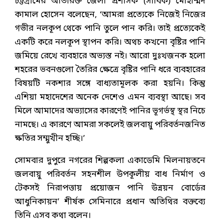
চট্টগ্রামের অতিরিক্ত জেলা প্রশাসক (সার্বিক) মোহাম্মদ
কামাল হোসেন বলেছেন, ‘আমরা প্রত্যেকে নিজেই নিজের
গভীর নলকূপ থেকে পানি তুলে পান করি। তাই প্রত্যেকেই
একটি করে নলকূপ স্থাপন করি। অথচ কখনো বৃষ্টির পানি
জমিয়ে রেখে ব্যবহারে অভ্যস্ত নই। আরো দুঃখজনক হলো
শহরের ভবনগুলো তৈরির ক্ষেত্রে বৃষ্টির পানি ধরে ব্যবহারের
বিষয়টি নকশার সঙ্গে বাধ্যতামূলক করা হয়নি। কিন্তু
এশিয়া মহাদেশের অনেক দেশেও এমন ব্যবস্থা আছে। সব
মিলে আমাদের অভ্যাসের কারণেই পানির ভূগর্ভস্থ স্থর নিচে
নামছে। এ কারণে আমরা সকলেই জলবায়ু পরিবর্তনজনিত
ক্ষতির সম্মুখীন হচ্ছি।’
সোমবার দুপুরে নগরের শিল্পকলা একাডেমি মিলনায়তনে
জলবায়ু পরিবর্তন সহনশীল উপকূলীয় বাধ নির্মাণ ও
টেকসই নিরাপত্তায় প্রয়োজন পানি উন্নয়ন বোর্ডের
আধুনিকায়ন’ শীর্ষক সেমিনারে প্রধান অতিথির বক্তব্যে
তিনি এসব কথা বলেন।