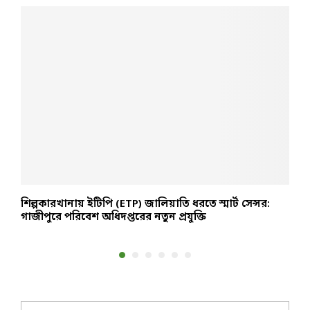
শিল্পকারখানায় ইটিপি (ETP) জালিয়াতি ধরতে স্মার্ট সেন্সর:
প
গাজীপুরে পরিবেশ অধিদপ্তরের নতুন প্রযুক্তি
ও
S