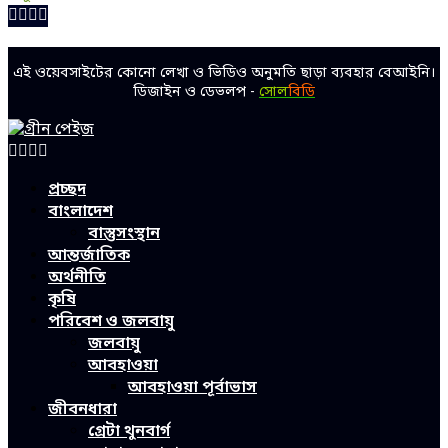
Facebook
Twitter
Linkedin
Youtube
এই ওয়েবসাইটের কোনো লেখা ও ভিডিও অনুমতি ছাড়া ব্যবহার বেআইনি।
ডিজাইন ও ডেভলপ -
সোল
বিডি
Facebook
Twitter
Linkedin
Youtube
প্রচ্ছদ
বাংলাদেশ
বাস্তুসংস্থান
আন্তর্জাতিক
অর্থনীতি
কৃষি
পরিবেশ ও জলবায়ু
জলবায়ু
আবহাওয়া
আবহাওয়া পূর্বাভাস
জীবনধারা
গ্রেটা থুনবার্গ