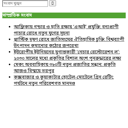
Search
Search
for:
সাম্প্রতিক সংবাদ
আফ্রিকায় গন্ডার ও হাতি রক্ষায় ‘এআই’ প্রযুক্তি: বন্যপ্রাণী
পাচার রোধে নতুন যুগের সূচনা
প্লাস্টিক দূষণ রোধে জাতিসংঘের ঐতিহাসিক চুক্তি: বিশ্বব্যাপী
উৎপাদন কমানোর কঠোর রূপরেখা
ইউরোপীয় ইউনিয়নের যুগান্তকারী ‘নেচার রেস্টোরেশন ল’:
২০৩০ সালের মধ্যে প্রকৃতির বিশাল অংশ পুনরুদ্ধারের লক্ষ্য
মেকং অববাহিকায় ৩৮০টি নতুন প্রজাতির সন্ধান: প্রকৃতি
আজও বিস্ময়ে ভরপুর
কক্সবাজার ও কুয়াকাটার হোটেল-মোটেলে গ্রিন রেটিং:
পর্যটনে নতুন পরিবেশগত মানদণ্ড