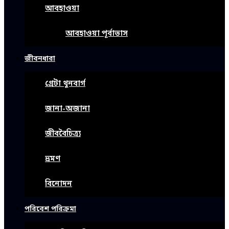
আবহাওয়া
আবহাওয়া পূর্বাভাস
জীবনধারা
গ্রেটা থুনবার্গ
জানা-অজানা
জীববৈচিত্র্য
ভ্রমণ
বিনোদন
পরিবেশ পরিক্রমা