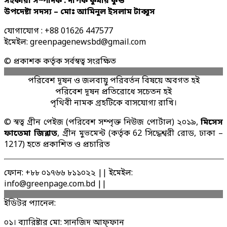
সহকারী সম্পাদক : দীপক কুমার কুন্ড
উপদেষ্টা সদস্য – মোঃ আমিনুল ইসলাম টাব্বুস
যোগাযোগ : +88 01626 447577
ইমেইল: greenpagenewsbd@gmail.com
© প্রকাশক কর্তৃক সর্বস্বত্ব সংরক্ষিত
পরিবেশ দূষন ও জলবায়ু পরিবর্তন বিষয়ে অবগত হই
পরিবেশ দূষন প্রতিরোধে সচেতন হই
পৃথিবী নামক গ্রহটিকে বাসযোগ্য রাখি।
© স্বত্ব গ্রীন পেইজ (পরিবেশ সম্পৃক্ত নিউজ পোর্টাল) ২০১৯,
মিসেস
ফাতেমা জিন্নাত
, গ্রীন মুভমেন্ট (কর্তৃক 62 সিদ্ধেশ্বরী রোড, ঢাকা –
1217) হতে প্রকাশিত ও প্রচারিত
ফোন: +৮৮ ০১৭৬৬ ৮১১০২২ || ইমেইল:
info@greenpage.com.bd ||
ইডিটর প্যানেল:
০১। ব্যারিষ্টার মো: সানজিদ আফ্ফান