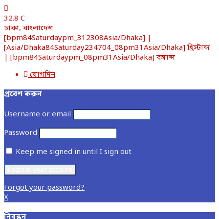
32.8
C
ঢাকা, বাংলাদেশ
[bpm84Saturdaypm_312308Asia/Dhaka] |
[Asia/Dhaka84Saturday234704_08pm31Asia/Dhaka] খ্রিস্টাব্দ
| [bpm84Saturdaypm_08pm31Asia/Dhaka] বঙ্গাব্দ
যোগদিন
প্রবেশ করুন
Username or email
Password
Keep me signed in until I sign out
Forgot your password?
X
নিবন্ধন