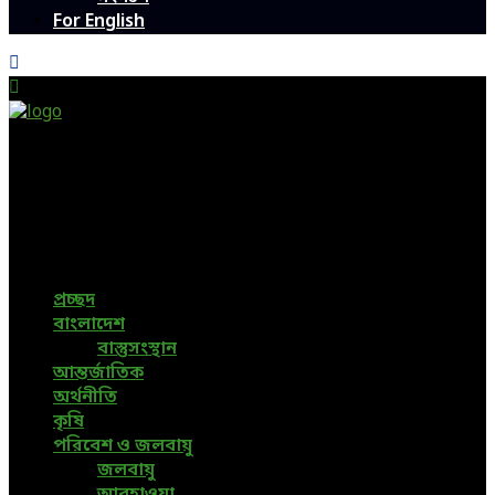
For English
Green Page | Only One Environment News Portal in
Bangladesh
Bangladeshi News, International News, Environmental
News, Bangla News, Latest News, Special News, Sports
News, All Bangladesh Local News and Every Situation of
the world are available in this Bangla News Website.
প্রচ্ছদ
বাংলাদেশ
বাস্তুসংস্থান
আন্তর্জাতিক
অর্থনীতি
কৃষি
পরিবেশ ও জলবায়ু
জলবায়ু
আবহাওয়া