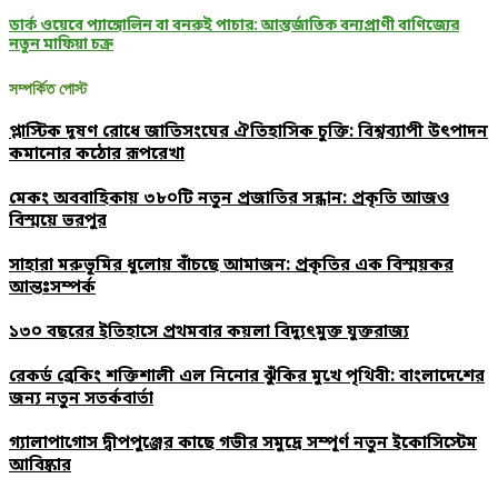
ডার্ক ওয়েবে প্যাঙ্গোলিন বা বনরুই পাচার: আন্তর্জাতিক বন্যপ্রাণী বাণিজ্যের
নতুন মাফিয়া চক্র
সম্পর্কিত পোস্ট
প্লাস্টিক দূষণ রোধে জাতিসংঘের ঐতিহাসিক চুক্তি: বিশ্বব্যাপী উৎপাদন
কমানোর কঠোর রূপরেখা
মেকং অববাহিকায় ৩৮০টি নতুন প্রজাতির সন্ধান: প্রকৃতি আজও
বিস্ময়ে ভরপুর
সাহারা মরুভূমির ধুলোয় বাঁচছে আমাজন: প্রকৃতির এক বিস্ময়কর
আন্তঃসম্পর্ক
১৩০ বছরের ইতিহাসে প্রথমবার কয়লা বিদ্যুৎমুক্ত যুক্তরাজ্য
রেকর্ড ব্রেকিং শক্তিশালী এল নিনোর ঝুঁকির মুখে পৃথিবী: বাংলাদেশের
জন্য নতুন সতর্কবার্তা
গ্যালাপাগোস দ্বীপপুঞ্জের কাছে গভীর সমুদ্রে সম্পূর্ণ নতুন ইকোসিস্টেম
আবিষ্কার