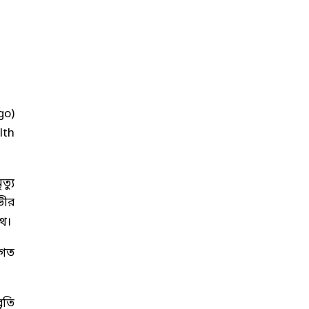
go)
lth
্যু
ভীর
থে।
শগত
ৃতি