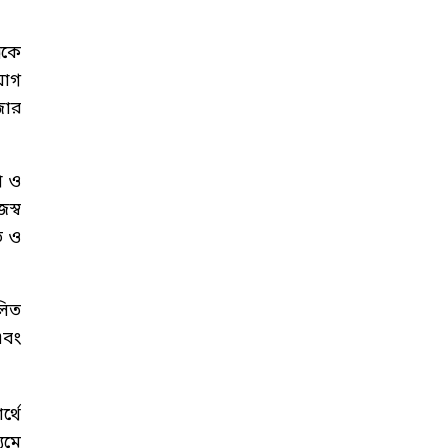
বকে
যোগ
 জোর
শ ও
স্ব
ত ও
লিত
এবং
্থে
যমে