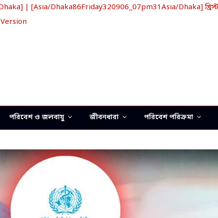
ka] | [Asia/Dhaka86Friday320906_07pm31Asia/Dhaka] খ্রিস্টা
 Version
পরিবেশ ও জলবায়ু
জীবনধারা
পরিবেশ পরিক্রমা