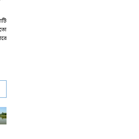
োটি
মতো
ারে