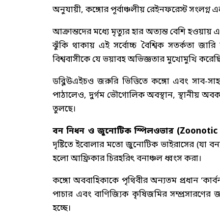
অনুযায়ী, কঙ্গোর পূর্বাঞ্চলীয় রেইনফরেস্ট সংলগ্ন
আক্রান্তদের মধ্যে মৃত্যুর হার অত্যন্ত বেশি হওয়ায় 
ঝুঁকি থাকায় এই সর্বোচ্চ বৈশ্বিক সতর্কতা 
বিশ্ববাসীকে যে ভয়াবহ অভিজ্ঞতার মুখোমুখি করেছি
ডব্লিউএইচও জরুরি ভিত্তিতে কঙ্গো এবং সাব-সা
পাঠালেও, দুর্গম ভৌগোলিক অবস্থান, স্থানীয় 
তুলছে।
বন নিধন ও জুনোটিক স্পিলওভার (Zoonotic Sp
দৃষ্টিতে ইবোলার মতো জুনোটিক ভাইরাসের (যা বন্
হলো আফ্রিকার চিরহরিৎ বনাঞ্চল ধ্বংস করা।
কঙ্গো অববাহিকাকে পৃথিবীর অন্যতম প্রধান ‘কার্
পাচার এবং বাণিজ্যিক কৃষিজমির সম্প্রসারণের জ
হচ্ছে।