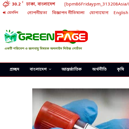
C
30.2
ঢাকা, বাংলাদেশ
[bpm86Fridaypm_313208Asia/Dha
গোপনীয়তা
বিজ্ঞাপন নীতিমালা
যোগাযোগ
English
যোগদিন
একটি পরিবেশ ও জলবায়ু বিষয়ক অনলাইন নিউজ পোর্টাল
প্রচ্ছদ
বাংলাদেশ
আন্তর্জাতিক
অর্থনীতি
কৃষি