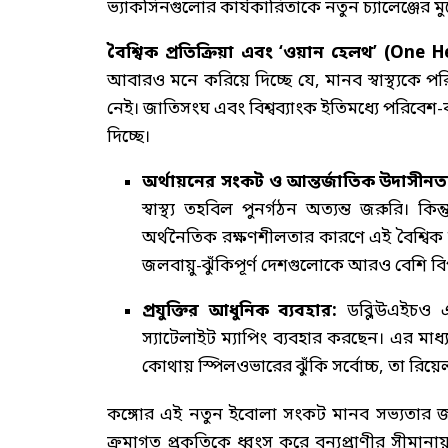
ভ্যাকসিনগুলোর কার্যকারিতাকে নতুন চ্যালেঞ্জের ম
বৈশ্বিক প্রতিক্রিয়া এবং ‘ওয়ান হেলথ’ (One 
আবারও মনে করিয়ে দিচ্ছে যে, মানব স্বাস্থ্যকে প
নেই। জাতিসংঘ এবং বিশ্বব্যাংক ইতিমধ্যে পরিবেশ-বান্
দিচ্ছে।
অর্থায়নের সংকট ও আন্তর্জাতিক উদাসীনত
স্বাস্থ্য তহবিল পুনর্গঠন অত্যন্ত জরুরি। ক
অর্থনৈতিক রক্ষণশীলতার কারণে এই বৈশ্বিক 
জলবায়ু-ঝুঁকিপূর্ণ দেশগুলোকে আরও বেশি ব
প্রযুক্তির আধুনিক ব্যবহার:
ডব্লিউএইচও এব
স্যাটেলাইট ম্যাপিং ব্যবহার করছেন। এর মা
কোথায় স্পিলওভারের ঝুঁকি সর্বোচ্চ, তা রিয়েল
কঙ্গোর এই নতুন ইবোলা সংকট মানব সভ্যতার জন্য 
ক্রমাগত প্রকৃতিকে ধ্বংস করে বন্যপ্রাণীর সীমান