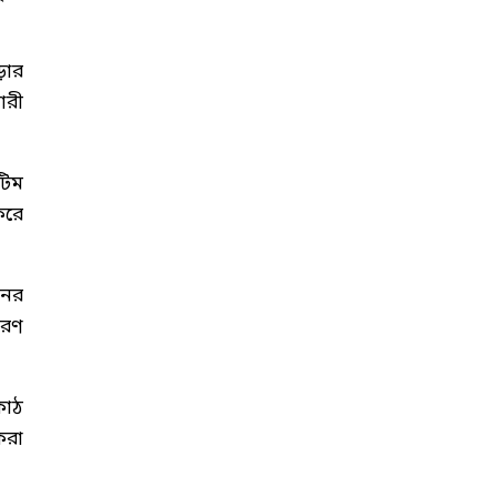
পড়ার
ারী
টিম
করে
নের
ারণ
কাঠ
করা