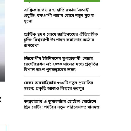
f
A
আফ্রিকায় গন্ডার ও হাতি রক্ষায় ‘এআই’
o
প্রযুক্তি: বন্যপ্রাণী পাচার রোধে নতুন যুগের
r
R
সূচনা
:
C
প্লাস্টিক দূষণ রোধে জাতিসংঘের ঐতিহাসিক
চুক্তি: বিশ্বব্যাপী উৎপাদন কমানোর কঠোর
H
রূপরেখা
ইউরোপীয় ইউনিয়নের যুগান্তকারী ‘নেচার
রেস্টোরেশন ল’: ২০৩০ সালের মধ্যে প্রকৃতির
বিশাল অংশ পুনরুদ্ধারের লক্ষ্য
মেকং অববাহিকায় ৩৮০টি নতুন প্রজাতির
সন্ধান: প্রকৃতি আজও বিস্ময়ে ভরপুর
:
কক্সবাজার ও কুয়াকাটার হোটেল-মোটেলে
গ্রিন রেটিং: পর্যটনে নতুন পরিবেশগত মানদণ্ড