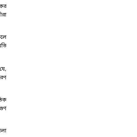
িকর
ীরা
চলে
অতি
যে,
ধরণ
ৃতিক
গুণ
োলা