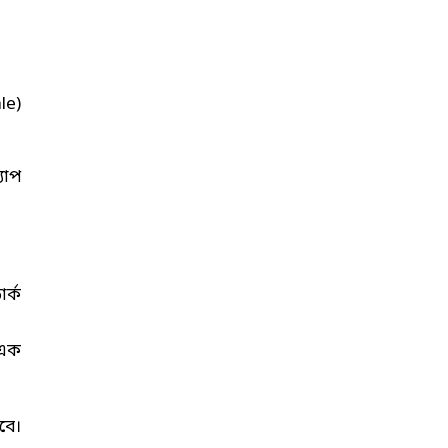
le)
যাপ
র্ক
 এক
বে।