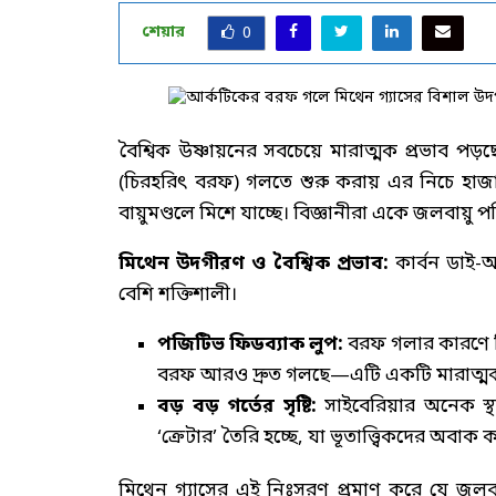
শেয়ার
0
বৈশ্বিক উষ্ণায়নের সবচেয়ে মারাত্মক প্রভাব পড়ছ
(চিরহরিৎ বরফ) গলতে শুরু করায় এর নিচে হা
বায়ুমণ্ডলে মিশে যাচ্ছে। বিজ্ঞানীরা একে জলবায়
মিথেন উদগীরণ ও বৈশ্বিক প্রভাব:
কার্বন ডাই-অ
বেশি শক্তিশালী।
পজিটিভ ফিডব্যাক লুপ:
বরফ গলার কারণে ম
বরফ আরও দ্রুত গলছে—এটি একটি মারাত্মক 
বড় বড় গর্তের সৃষ্টি:
সাইবেরিয়ার অনেক স্থা
‘ক্রেটার’ তৈরি হচ্ছে, যা ভূতাত্ত্বিকদের অবাক 
মিথেন গ্যাসের এই নিঃসরণ প্রমাণ করে যে জলবায়ু