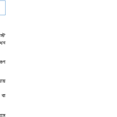
্ট’
এখন
গুণ
য়ায়
 বা
যাস