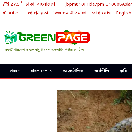
C
27.5
ঢাকা, বাংলাদেশ
[bpm810Fridaypm_310008Asia/Dh
গোপনীয়তা
বিজ্ঞাপন নীতিমালা
যোগাযোগ
English
যোগদিন
একটি পরিবেশ ও জলবায়ু বিষয়ক অনলাইন নিউজ পোর্টাল
প্রচ্ছদ
বাংলাদেশ
আন্তর্জাতিক
অর্থনীতি
কৃষি