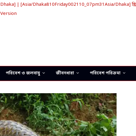
aka] | [Asia/Dhaka810Friday002110_07pm31Asia/Dhaka] খ্রিস্
 Version
পরিবেশ ও জলবায়ু
জীবনধারা
পরিবেশ পরিক্রমা