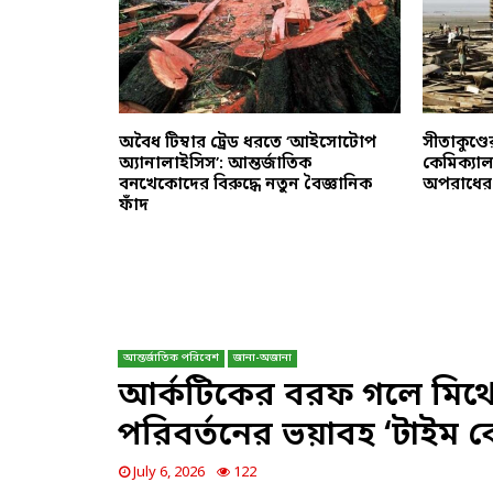
র্বিচারে
অবৈধ টিম্বার ট্রেড ধরতে ‘আইসোটোপ
সীতাকুণ্ডে
ির আবাসস্থল
অ্যানালাইসিস’: আন্তর্জাতিক
কেমিক্যাল
বনখেকোদের বিরুদ্ধে নতুন বৈজ্ঞানিক
অপরাধের ন
ফাঁদ
আন্তর্জাতিক পরিবেশ
জানা-অজানা
আর্কটিকের বরফ গলে মিথে
পরিবর্তনের ভয়াবহ ‘টাইম ব
July 6, 2026
122