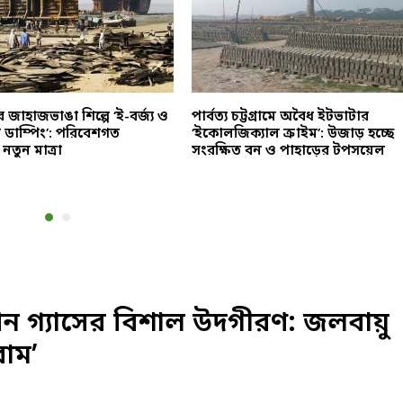
র জাহাজভাঙা শিল্পে ‘ই-বর্জ্য ও
পার্বত্য চট্টগ্রামে অবৈধ ইটভাটার
 ডাম্পিং’: পরিবেশগত
‘ইকোলজিক্যাল ক্রাইম’: উজাড় হচ্ছে
তুন মাত্রা
সংরক্ষিত বন ও পাহাড়ের টপসয়েল
ন গ্যাসের বিশাল উদগীরণ: জলবায়ু
োম’