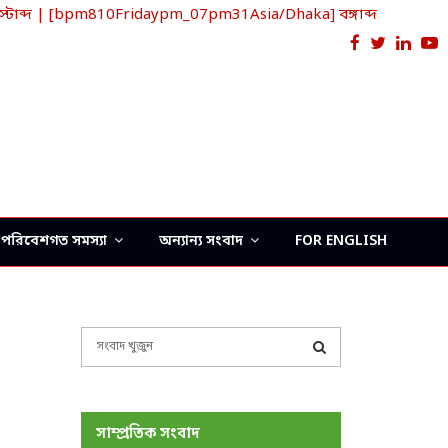
টাব্দ | [bpm810Fridaypm_07pm31Asia/Dhaka] বঙ্গাব্দ
Facebook
Twitter
Link
Y
পরিবেশগত সমস্যা
অন্যান্য সংবাদ
FOR ENGLISH
S
e
a
S
r
c
E
সাম্প্রতিক সংবাদ
h