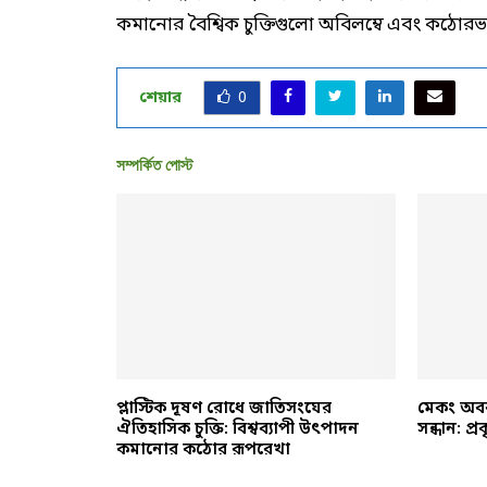
কমানোর বৈশ্বিক চুক্তিগুলো অবিলম্বে এবং কঠোরভ
শেয়ার
0
সম্পর্কিত পোস্ট
কাছে গভীর
প্লাস্টিক দূষণ রোধে জাতিসংঘের
মেকং অবব
স্টেম আবিষ্কার
ঐতিহাসিক চুক্তি: বিশ্বব্যাপী উৎপাদন
সন্ধান: প
কমানোর কঠোর রূপরেখা