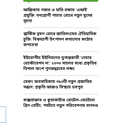
f
A
আফ্রিকায় গন্ডার ও হাতি রক্ষায় ‘এআই’
o
প্রযুক্তি: বন্যপ্রাণী পাচার রোধে নতুন যুগের
r
R
সূচনা
:
C
প্লাস্টিক দূষণ রোধে জাতিসংঘের ঐতিহাসিক
চুক্তি: বিশ্বব্যাপী উৎপাদন কমানোর কঠোর
H
রূপরেখা
ইউরোপীয় ইউনিয়নের যুগান্তকারী ‘নেচার
রেস্টোরেশন ল’: ২০৩০ সালের মধ্যে প্রকৃতির
বিশাল অংশ পুনরুদ্ধারের লক্ষ্য
মেকং অববাহিকায় ৩৮০টি নতুন প্রজাতির
সন্ধান: প্রকৃতি আজও বিস্ময়ে ভরপুর
কক্সবাজার ও কুয়াকাটার হোটেল-মোটেলে
গ্রিন রেটিং: পর্যটনে নতুন পরিবেশগত মানদণ্ড